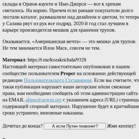
склады в Оранж-каунти и Нью-Джерси — все к хренам
сметалось. На корню. Причем если раньше покупатели долго
листали каталог, размышляли над дизайном и цветом, то тепер
у Салама рвут из рук все подряд. 2020-й год стал лучшим в
карьере производителя мешков для хранения трупов.
Оказывается, «Американская мечта» — это мешки для трупов.
Не тем занимается Илон Маск, совсем не тем.
Материал
: https://t.me/kozakrichala/9328
Настоящий материал самостоятельно опубликован в нашем
Proper
сообществе пользователем
на основании действующей
редакции
Пользовательского Соглашения
. Если вы считаете, чт
такая публикация нарушает ваши авторские и/или смежные
права, вам необходимо сообщить об этом администрации сайта
на EMAIL
abuse@newru.org
с указанием адреса (URL) страницы
содержащей спорный материал. Нарушение будет в кратчайши
сроки устранено, виновные наказаны.
Дочитал до конца?
Жми кнопку!