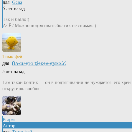
для
Gena
5 лет назад
Так и бЫло!)
АчЁ? Можно подтягивать болтик не снимая..)
Тимо-фей
для
Ոሉαዙҿτα ಭҿҝҿሉҿʓяҝα〄
5 лет назад
Там такой болтик — он в подтягивании не нуждается, его хрен
открутишь вообще.
Proper
Автор
для
Тимо-фей