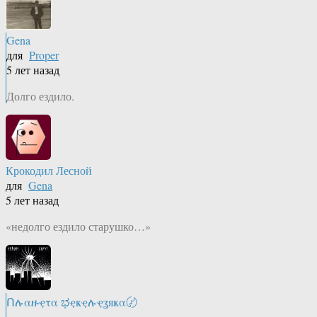
Gena
для
Proper
5 лет назад
Долго ездило.
Крокодил Лесной
для
Gena
5 лет назад
«недолго ездило старушко…»
Ոሉαዙҿτα ಭҿҝҿሉҿʓяҝα〄