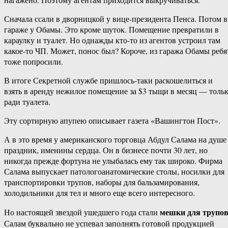
Сначала ссали в дворницкой у вице-президента Пенса. Потом в
гараже у Обамы. Это кроме шуток. Помещение превратили в
караулку и туалет. Но однажды кто-то из агентов устроил там
какое-то ЧП. Может, понос был? Короче, из гаража Обамы ребя
тоже попросили.
В итоге Секретной службе пришлось-таки раскошелиться и
взять в аренду нежилое помещение за $3 тыщи в месяц — толь
ради туалета.
Эту сортирную апупею описывает газета «Вашингтон Пост».
А в это время у американского торговца Абдул Салама на душе
праздник, именины сердца. Он в бизнесе почти 30 лет, но
никогда прежде фортуна не улыбалась ему так широко. Фирма
Салама выпускает патологоанатомические столы, носилки для
транспортировки трупов, наборы для бальзамирования,
холодильники для тел и много еще всего интересного.
мешки для трупо
Но настоящей звездой ушедшего года стали
Салам буквально не успевал заполнять готовой продукцией