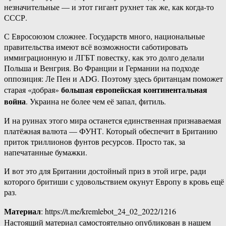
незначительные — и этот гигант рухнет так же, как когда-то
СССР.
С Евросоюзом сложнее. Государств много, национальные
правительства имеют всё возможности саботировать
иммиграционную и ЛГБТ повестку, как это долго делали
Польша и Венгрия. Во Франции и Германии на подходе
оппозиция: Ле Пен и ADG. Поэтому здесь британцам поможет
большая европейская континентальная
старая «добрая»
война
. Украина не более чем её запал, фитиль.
И на руинах этого мира останется единственная признаваемая
платёжная валюта — ФУНТ. Который обеспечит в Британию
приток триллионов фунтов ресурсов. Просто так, за
напечатанные бумажки.
И вот это для Британии достойный приз в этой игре, ради
которого бритиши с удовольствием окунут Европу в кровь ещё
раз.
Материал
: https://t.me/kremlebot_24_02_2022/1216
Настоящий материал самостоятельно опубликован в нашем