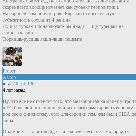
Австралия станут куда как самостоятельнее. А вот Британия
скорее всего вообще исчезнет как субъект геополитики.
На европейском полуострове Евразии относительную
субъектность сохранит Франция.
Ну и за турками понаблюдать бы ннада — ще турецька не
сгинела кагрица.
Тюркишь-русишь якши-якши тащемта.
Proper
Автор
для
ZIL.ok.130
4 лет назад
Ну, это всё не отменяет того, что мелкобриташка мриет устрои
в ЕС большой пипец и на руинах переформатировать европку
под свою финсистему, став для европки тем, чем были США д
мира.
Она мриет — а вот выйдет ли, скорее всего, нет. Надорвутся