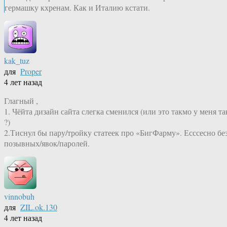
гермашку кхренам. Как и Италию кстати.
kak_tuz
для
Proper
4 лет назад
Глагный ,
1. Чёйта дизайн сайта слегка сменился (или это такмо у меня та
?)
2.Тиснул бы пару/тройку статеек про «БигФарму». Есссесно бе
позывных/явок/паролей.
vinnobuh
для
ZIL.ok.130
4 лет назад