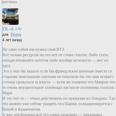
англики.
ZIL.ok.130
для
Proper
4 лет назад
Ну само собой им нужна своя ВТЗ.
Вот только ресурсов на это нет от слова совсем. Либо стать
пятьдесяткакимто штатом либо вообще исчезнуть — вот их
удел.
Это у них бы вышло если бы французские военные вместе со
старыми земельными элитами не показали бы что они всерьёз
готовы сражаться за власть — всем же понятно что Макрон что
то очень внушительное пообещал им после половины голосов 
Мари.
И это что то — отказ действовать по приказам из Лондона. Так
что можно уже сейчас увидеть что Париж солидаризируется с
Веной и Будапештом.
А вот для Берлина всё это очень печально — разломают