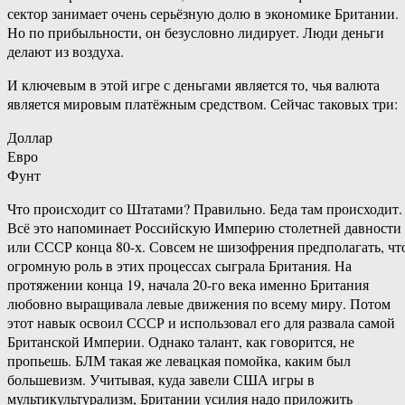
сектор занимает очень серьёзную долю в экономике Британии.
Но по прибыльности, он безусловно лидирует. Люди деньги
делают из воздуха.
И ключевым в этой игре с деньгами является то, чья валюта
является мировым платёжным средством. Сейчас таковых три:
Доллар
Евро
Фунт
Что происходит со Штатами? Правильно. Беда там происходит.
Всё это напоминает Российскую Империю столетней давности
или СССР конца 80-х. Совсем не шизофрения предполагать, чт
огромную роль в этих процессах сыграла Британия. На
протяжении конца 19, начала 20-го века именно Британия
любовно выращивала левые движения по всему миру. Потом
этот навык освоил СССР и использовал его для развала самой
Британской Империи. Однако талант, как говорится, не
пропьешь. БЛМ такая же левацкая помойка, каким был
большевизм. Учитывая, куда завели США игры в
мультикультурализм, Британии усилия надо приложить