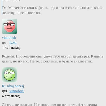
Гм. Может все-таки кофеин… да и тот в составе, но далеко не
действующее вещество.
vinnobuh
для
Loki
4 лет назад
Кодеин. Про кофеин они, даже тебе наврут десять раз. Кашель
давит, но ну его. Не те, с рекламы, в бумаге анальгетик.
Russkaj borzaj
для
vinnobuh
4 лет назад
Да ну .. пенталгин -Н с кодеином по рецепту , без кодеина