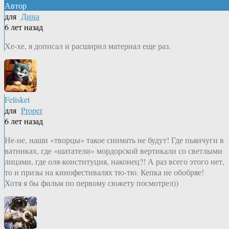
Автор
для
Дина
6 лет назад
Хе-хе, я дописал и расширил материал еще раз.
Felisket
для
Proper
6 лет назад
Не-не, наши «творцы» такое снимать не будут! Где пьянчуги в
ватниках, где «шататели» мордорской вертикали со светлыми
лицами, где оля-конституция, наконец?! А раз всего этого нет,
то и призы на кинофестивалях тю-тю. Кепка не обобряе!
Хотя я бы фильм по первому сюжету посмотрел))