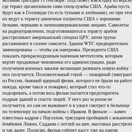
где теракт организовали сами спецслужбы США. Арабы пусть
будут как в Голливуде (то есть тупыми и злобными), но при это
их ведут к теракту циничные патриоты США с хорошими
белыми, черными и латиноамериканскими лицами. Самолеты
на радиоуправлении, подготовившихся к теракту арабов
расстреливает американский спецназ ЦРУ, затем трупы
рассаживают в салоне самолета. Здания WTC предварительно
заминированы — чтобы уж наверняка. Президента США
показать прекраснодушным наивным мечтателем, которым
вертят продажные чиновники его администрации, ради
получения военных заказов желающие развязать новую войну.
них получается. Положительный герой — пожарный (эмигрант
из России, бывший ядерный физик, которого не брали на работ
никуда, кроме такси и пожарки), который стал что-то
подозревать, а потом весь фильм пытается предотвратить
подрыв зданий и спасти людей. У него раз за разом не
получается, но сам он выживает и в ужасе смотрит в больнице
по телевизору на начало войны с Ираком. В финале — камео
известных кадров с Пауэллом, трясущим пробиркой с кокаином
бомбежек Ливии, Саддама с петлей на шее, массовых расстрел
и так далее. Полагаю, фильм соберет кассу уже на одном