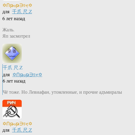
✡Ոթℴթ∋চҿ✡
для
千爪 尺.Z
6 лет назад
Жаль.
Яп засмотрел
千爪 尺.Z
для
✡Ոթℴթ∋চҿ✡
6 лет назад
Чё тоже. Но Левиафан, утомленные, и прочие адъмиралы
✡Ոթℴթ∋চҿ✡
для
千爪 尺.Z