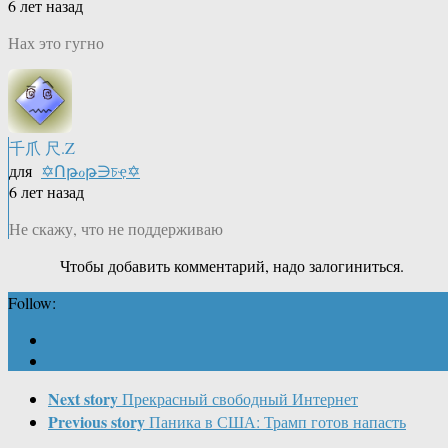
6 лет назад
Нах это гугно
千爪 尺.Z
для
✡Ոթℴթ∋চҿ✡
6 лет назад
Не скажу, что не поддерживаю
Чтобы добавить комментарий, надо залогиниться.
Follow:
Next story
Прекрасный свободный Интернет
Previous story
Паника в США: Трамп готов напасть