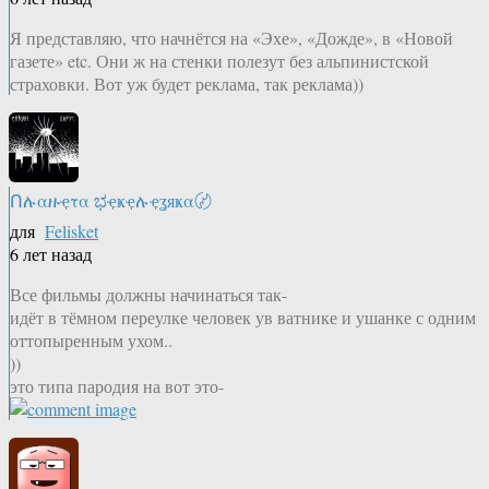
Я представляю, что начнётся на «Эхе», «Дожде», в «Новой
газете» etc. Они ж на стенки полезут без альпинистской
страховки. Вот уж будет реклама, так реклама))
Ոሉαዙҿτα ಭҿҝҿሉҿʓяҝα〄
для
Felisket
6 лет назад
Все фильмы должны начинаться так-
идёт в тёмном переулке человек ув ватнике и ушанке с одним
оттопыренным ухом..
))
это типа пародия на вот это-