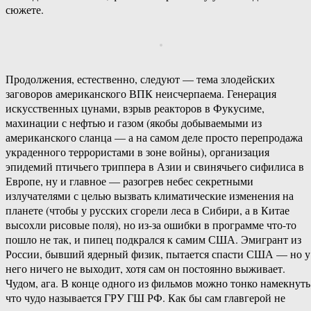
сюжете.
Продолжения, естественно, следуют — тема злодейских
заговоров американского ВПК неисчерпаема. Генерация
искусственных цунами, взрыв реакторов в Фукусиме,
махинации с нефтью и газом (якобы добываемыми из
американского сланца — а на самом деле просто перепродажа
украденного террористами в зоне войны), организация
эпидемий птичьего триппера в Азии и свинячьего сифилиса в
Европе, ну и главное — разогрев небес секретными
излучателями с целью вызвать климатические изменения на
планете (чтобы у русских сгорели леса в Сибири, а в Китае
высохли рисовые поля), но из-за ошибки в программе что-то
пошло не так, и пипец подкрался к самим США. Эмигрант из
России, бывший ядерный физик, пытается спасти США — но у
него ничего не выходит, хотя сам он постоянно выживает.
Чудом, ага. В конце одного из фильмов можно тонко намекнуть
что чудо называется ГРУ ГШ РФ. Как бы сам главгерой не