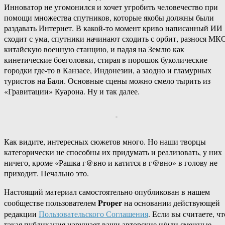
Инноватор не угомонился и хочет угробить человечество при
помощи множества спутников, которые якобы должны были
раздавать Интернет. В какой-то момент криво написанный ИИ
сходит с ума, спутники начинают сходить с орбит, разнося МКС
китайскую военную станцию, и падая на Землю как
кинетические боеголовки, стирая в порошок буколические
городки где-то в Канзасе, Индонезии, а заодно и гламурных
туристов на Бали. Основные сцены можно смело тырить из
«Гравитации» Куарона. Ну и так далее.
Как видите, интересных сюжетов много. Но наши творцы
категорически не способны их придумать и реализовать, у них
ничего, кроме «Рашка г@вно и катится в г@вно» в голову не
приходит. Печально это.
Настоящий материал самостоятельно опубликован в нашем
Proper
сообществе пользователем
на основании действующей
редакции
Пользовательского Соглашения
. Если вы считаете, чт
такая публикация нарушает ваши авторские и/или смежные