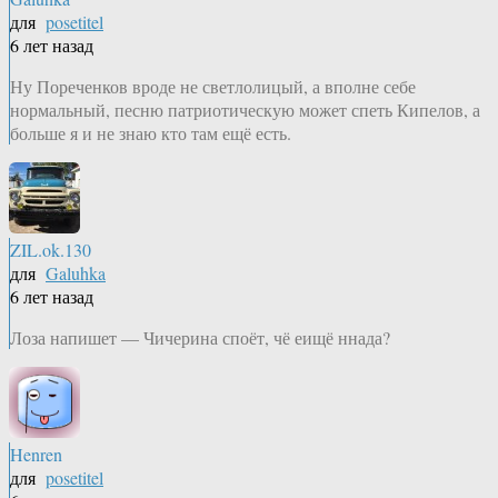
для
posetitel
6 лет назад
Ну Пореченков вроде не светлолицый, а вполне себе
нормальный, песню патриотическую может спеть Кипелов, а
больше я и не знаю кто там ещё есть.
ZIL.ok.130
для
Galuhka
6 лет назад
Лоза напишет — Чичерина споёт, чё еищё ннада?
Henren
для
posetitel