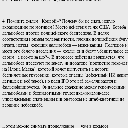
4. Помните фильм «Конвой»? Почему бы не снять новую
экранизацию по мотивам? Место действия те же США. Борьба
дальнобоев против полицейского беспредела. В целях
соответствия нормам толерантности, плохих полицейских буду
играть негры, хороших дальнобоев — мексиканцы. Подлецов и
местного белого населения — хохлы, они будут убедительнее с
своим «а нас-то за що?». В процессе действия выясняется, что
дальнобоев прессуют по заказу инноватора (портретно похожег
на Илона Маска), который хочет выпустить на дороги
беспилотные грузовики, которые опасны (дефектный ИИ давит
детишек и всё такое), но ради IPO это всё замалчивается и
фальсифицируется. Финальное сражение между героическими
дальнобоями и беспилотными грузовиками-камикадзе,
управляемыми спятившим инноватором из штаб-квартиры на
вершине небоскрёба.
Потом можно снимать продолжение — уже в космосе.