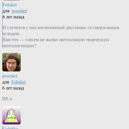
Felisket
для
posetitel
6 лет назад
И случится у них когнитивный диссонанс со смертельным
исходом…
Вам что — совсем не жалко светлоликую творческую
интеллигенцию?
posetitel
для
Felisket
6 лет назад
НЕ-а
Galuhka