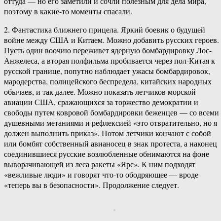
оттуда — но его заметили и сочли полезным для дела мира,
поэтому в какие-то моменты спасали.
2. Фантастика ближнего прицела. Яркий боевик о будущей
войне между США и Китаем. Можно добавить русских героев.
Пусть один воочию переживет ядерную бомбардировку Лос-
Анжелеса, а вторая полфильма пробивается через пол-Китая к
русской границе, попутно наблюдает ужасы бомбардировок,
мародерства, полицейского беспредела, китайских народных
обычаев, и так далее. Можно показать летчиков морской
авиации США, сражающихся за торжество демократии и
свободы путем ковровой бомбардировки беженцев — со всеми
душевными метаниями и рефлексией «это отвратительно, но я
должен выполнить приказ». Потом летчики кончают с собой
или бомбят собственный авианосец в знак протеста, а наконец
соединившиеся русские возлюбленные обнимаются на фоне
выворачивающей из леса ракеты «Ярс». К ним подходят
«вежливые люди» и говорят что-то ободряющее — вроде
«теперь вы в безопасности». Продолжение следует.