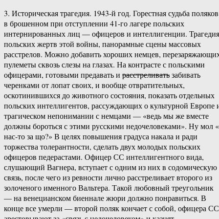
3. Историческая трагедия. 1943-й год. Горестная судьба поляков
в брошенном при отступлении 41-го лагере польских
интернированных лиц — офицеров и интеллигенции. Трагеди
польских жертв этой войны, панорамные сцены массовых
расстрелов. Можно добавить хороших немцев, перезаряжающи
пулеметы сквозь слезы на глазах. На контрасте с польскими
офицерами, готовыми предавать и
расстреливать
забивать
черенками от лопат своих, и вообще отвратительных,
оскотинившихся до животного состояния, показать отдельных
польских интеллигентов, рассуждающих о культурной Европе 
трагическом непонимании с немцами — «ведь мы же вместе
должны бороться с этими русскими недочеловеками». Ну мол «
нас-то за що?» В целях повышения градуса накала и ради
торжества толерантности, сделать двух молодых польских
офицеров педерастами. Офицер СС интеллигентного вида,
слушающий Вагнера, вступает с одним из них в содомическую
связь, после чего из ревности лично расстреливает второго из
золоченого именного Вальтера. Такой любовный треугольник
— на венецианском биеннале жюри должно понравиться. В
конце все умерли — второй поляк кончает с собой, офицера СС
арестовывают за «связь с недочеловеком» и казнят.