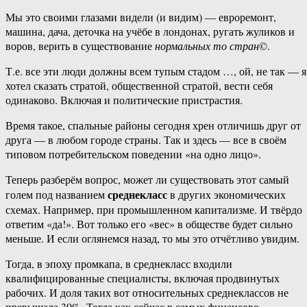
Мы это своими глазами видели (и видим) — евроремонт,
машина, дача, деточка на учёбе в лондонах, ругать жуликов и
воров, верить в существование
нормальных то стран
©.
Т.е. все эти люди должны всем тупым стадом …, ой, не так — я
хотел сказать стратой, общественной стратой, вести себя
одинаково. Включая и политические пристрастия.
Время такое, спальные районы сегодня хрен отличишь друг от
друга — в любом городе страны. Так и здесь — все в своём
типовом потребительском поведении «на одно лицо».
Теперь разберём вопрос, может ли существовать этот самый
среднекласс
голем под названием
в других экономических
схемах. Например, при промышленном капитализме. И твёрдо
ответим «да!». Вот только его «вес» в обществе будет сильно
меньше. И если оглянемся назад, то мы это отчётливо увидим.
Тогда, в эпоху промкапа, в среднекласс входили
квалифицированные специалисты, включая продвинутых
рабочих. И доля таких вот относительных среднеклассов не
превышала 30%. Тогда как сейчас в самых финансово