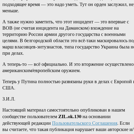
подходящее время — это надо уметь. Тут он орден заслужил, не
меньше.
А также нужно заметить, что этот инцидент — это впервые с
ВОВ (не считая инцидента на Даманском) вхождение на
территорию России армии другого государства с военными
целями. В белгородской области это всё-таки маскировалось по
марш власовцев-энтузиастов, типа государство Украина была н
при делах.
А теперь-то — всё официально. И это вторжение осуществлено
американским/европейским оружием.
Теперь у Путина полностью развязаны руки в делах с Европой 
США.
З.И.Л.
Настоящий материал самостоятельно опубликован в нашем
ZIL.ok.130
сообществе пользователем
на основании
действующей редакции
Пользовательского Соглашения
. Если
вы считаете, что такая публикация нарушает ваши авторские и/