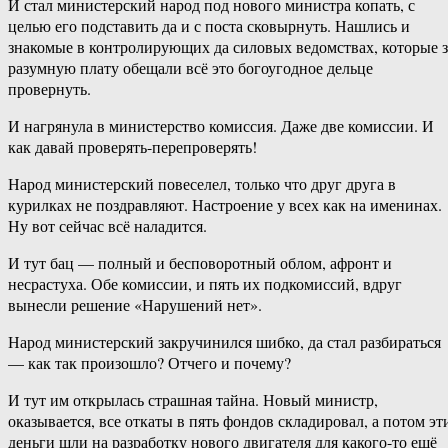
И стал министерский народ под нового министра копать, с
целью его подставить да и с поста сковырнуть. Нашлись и
знакомые в контролирующих да силовых ведомствах, которые з
разумную плату обещали всё это богоугодное дельце
провернуть.
И нагрянула в министерство комиссия. Даже две комиссии. И
как давай проверять-перепроверять!
Народ министерский повеселел, только что друг друга в
курилках не поздравляют. Настроение у всех как на именинах.
Ну вот сейчас всё наладится.
И тут бац — полный и бесповоротный облом, афронт и
несрастуха. Обе комиссии, и пять их подкомиссий, вдруг
вынесли решение «Нарушений нет».
Народ министерский закручинился шибко, да стал разбираться
— как так произошло? Отчего и почему?
И тут им открылась страшная тайна. Новый министр,
оказывается, все откаты в пять фондов складировал, а потом эт
деньги шли на разработку нового двигателя для какого-то ещё