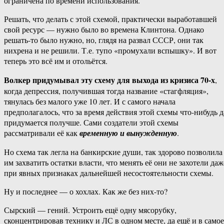
ограничена по времени использования.
Решать, что делать с этой схемой, практически выработавшей
свой ресурс — нужно было во времена Клинтона. Однако
решать-то было нужно, но, глядя на развал СССР, они так
нихрена и не решили. Т.е. тупо «промухали вспышку». И вот
теперь это всё им и отольётся.
Волкер придумывал эту схему для выхода из кризиса 70-х
,
когда депрессия, получившая тогда название «стагфляция»,
тянулась без малого уже 10 лет. И с самого начала
предполагалось, что за время действия этой схемы что-нибудь д
придумается получше. Сами создатели этой схемы
рассматривали её как
временную и вынужденную
.
Но схема так легла на банкирские души, так здорово позволила
им захватить остатки власти, что менять её они не захотели даж
при явных признаках дальнейшей несостоятельности схемы.
Ну и последнее — о хохлах. Как же без них-то?
Сырский — гений. Устроить ещё одну мясорубку,
сконцентрировав технику и ЛС в одном месте, да ещё и в самое