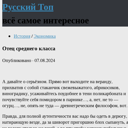
Русский Топ
всё самое интересное
История
/
Экономика
Отец среднего класса
Опубликовано
·
07.08.2024
А давайте о серьёзном. Прямо вот выходите на веранду,
прихватив с собой стаканчик свежевыжатого, абрикосиков,
виноградику, усаживайтесь поудобнее в тени поликарбоната и
почувствуйте себя помидором в парнике…, а, нет, не то —
огурц…, не, опять не туда — древнегреческим философом, вот.
Правда, для полной аутентичности вас надо бы одеть в дерюгу,
натирающую везде, да за шиворот пригоршню блох сыпануть, 
на голову столько же вшей, а во рту чтобы кариесу побольше и