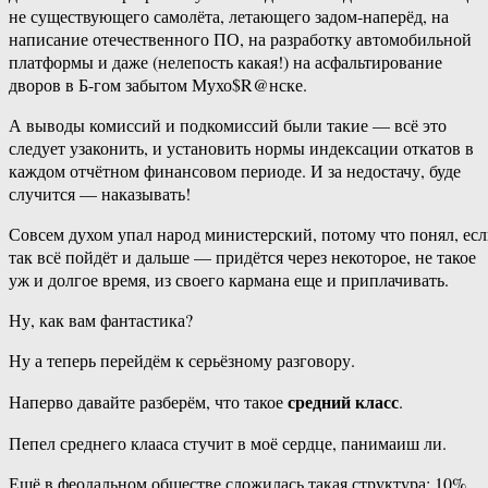
не существующего самолёта, летающего задом-наперёд, на
написание отечественного ПО, на разработку автомобильной
платформы и даже (нелепость какая!) на асфальтирование
дворов в Б-гом забытом Мухо$R@нске.
А выводы комиссий и подкомиссий были такие — всё это
следует узаконить, и установить нормы индексации откатов в
каждом отчётном финансовом периоде. И за недостачу, буде
случится — наказывать!
Совсем духом упал народ министерский, потому что понял, ес
так всё пойдёт и дальше — придётся через некоторое, не такое
уж и долгое время, из своего кармана еще и приплачивать.
Ну, как вам фантастика?
Ну а теперь перейдём к серьёзному разговору.
средний класс
Наперво давайте разберём, что такое
.
Пепел среднего клааса стучит в моё сердце, панимаиш ли.
Ещё в феодальном обществе сложилась такая структура: 10%