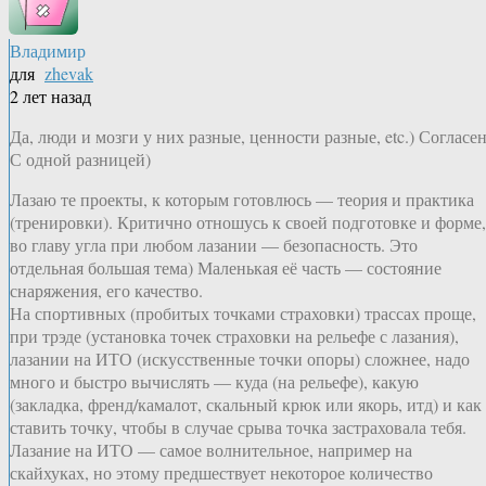
Владимир
для
zhevak
2 лет назад
Да, люди и мозги у них разные, ценности разные, etc.) Согласен
С одной разницей)
Лазаю те проекты, к которым готовлюсь — теория и практика
(тренировки). Критично отношусь к своей подготовке и форме,
во главу угла при любом лазании — безопасность. Это
отдельная большая тема) Маленькая её часть — состояние
снаряжения, его качество.
На спортивных (пробитых точками страховки) трассах проще,
при трэде (установка точек страховки на рельефе с лазания),
лазании на ИТО (искусственные точки опоры) сложнее, надо
много и быстро вычислять — куда (на рельефе), какую
(закладка, френд/камалот, скальный крюк или якорь, итд) и как
ставить точку, чтобы в случае срыва точка застраховала тебя.
Лазание на ИТО — самое волнительное, например на
скайхуках, но этому предшествует некоторое количество