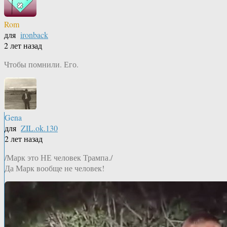
Rom
для
ironback
2 лет назад
Чтобы помнили. Его.
Gena
для
ZIL.ok.130
2 лет назад
/Марк это НЕ человек Трампа./
Да Марк вообще не человек!