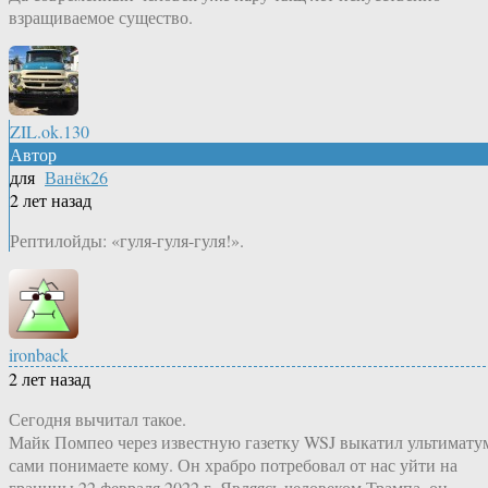
взращиваемое существо.
ZIL.ok.130
Автор
для
Ванёк26
2 лет назад
Рептилойды: «гуля-гуля-гуля!».
ironback
2 лет назад
Сегодня вычитал такое.
Майк Помпео через известную газетку WSJ выкатил ультимату
сами понимаете кому. Он храбро потребовал от нас уйти на
границы 22 февраля 2022 г. Являясь человеком Трампа, он