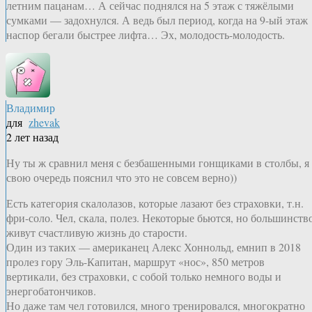
летним пацанам… А сейчас поднялся на 5 этаж с тяжёлыми
сумками — задохнулся. А ведь был период, когда на 9-ый этаж
наспор бегали быстрее лифта… Эх, молодость-молодость.
Владимир
для
zhevak
2 лет назад
Ну ты ж сравнил меня с безбашенными гонщиками в столбы, я
свою очередь пояснил что это не совсем верно))
Есть категория скалолазов, которые лазают без страховки, т.н.
фри-соло. Чел, скала, полез. Некоторые бьются, но большинств
живут счастливую жизнь до старости.
Один из таких — американец Алекс Хоннольд, емнип в 2018
пролез гору Эль-Капитан, маршрут «нос», 850 метров
вертикали, без страховки, с собой только немного воды и
энергобатончиков.
Но даже там чел готовился, много тренировался, многократно