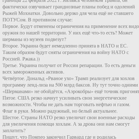
фактически озвучивает грандиозные планы побед и одолений
Рыжей Мохнатки. Довольно дерзко для чела ещё не ставшего
ПОТУСом. В противном случае:
Первое. Будут отменены ограничения на применение всех вид
оружия по нашей территории. У них ещё что-то есть? Может
шерманы из музеев подвезут?
Второе. Украина будет немедленно принята в НАТО и ЕС.
Таким образом будут сняты ограничения на войну НАТО с
Россией. Ржака.))
Третье. Украина получит от России репарации. То есть деньги
всех замороженных активов.
Четвёртое. Дональд «Рваное ухо» Трамп реализует для хохлов
программу ленд-лиза на 500 млрд баксов. Ну тут точно одними
«Шерманами» не обойдётся, «Аэрокобры» ещё точняк пригонят
Пятое. США резко начнут усиливать свои энергетические
возможности. Чтобы не дать нам торговать нефтью и газом.
Флаг в руки. Можно радужный, но белый актуальнее.
Шестое. Страны НАТО резко увеличат свои военные расходы
для увеличения помощи хохлам. А за дрова они нам смогут
заплатить?
Пишут, что Помпео закончил Гарвард где и родилась