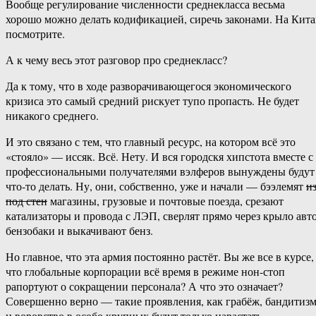
Вообще регулирование численности среднекласса весьма
хорошо можно делать кодификацией, сиречь законами. На Кит
посмотрите.
А к чему весь этот разговор про среднекласс?
Да к тому, что в ходе разворачивающегося экономического
кризиса это самый средний рискует тупо пропасть. Не будет
никакого среднего.
И это связано с тем, что главный ресурс, на котором всё это
«стояло» — иссяк. Всё. Нету. И вся городскя хипстота вместе с
профессиональными получателями вэлферов вынуждены будут
что-то делать. Ну, они, собственно, уже и начали — бээлемят
из
под стен
магазины, грузовые и почтовые поезда, срезают
катализаторы и провода с ЛЭП, сверлят прямо через крыло авт
бензобаки и выкачивают бенз.
Но главное, что эта армия постоянно растёт. Вы же все в курсе,
что глобальные корпорации всё время в режиме нон-стоп
рапортуют о сокращении персонала? А что это означает?
Совершенно верно — такие проявления, как грабёж, бандитиз
и воровство в особо крупных будут только нарастать.