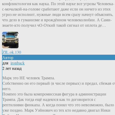
конфликтология как наука. По этой науке все угрозы Человека-
с-мочалкой-на-голове сработают даже если он ничего из этих
угроз не исполнит, нужные люди всем сразу начнут объяснять,
что дело в гуманизме и врождённом человеколюбии. А Сами-
знаете-кто получил чО-Откий такой сигнал от оплота де…
ZIL.ok.130
Автор
для
ironback
2 лет назад
Марк это НЕ человек Трампа.
Собственно он его первый (в числе первых) и предал, сбежав о
него.
Помпео это была компромиссная фигура в администрации
Трампа. Дак тогда ещё надеялся как то договорится с
рептилиями финкапа. А когда понял что это невозможно, было
уже поздно. Марк Уэйнович из тех кто недавно двигал Ники