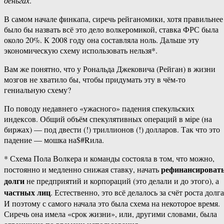
деньгах
.
В самом начале финкапа, сиречь рейганомики, хотя правильнее
было бы назвать всё это дело волкеромикой, ставка ФРС была
около 20%. К 2008 году она составляла ноль. Дальше эту
экономическую схему использовать нельзя*.
Вам же понятно, что у Рональда Джековича (Рейган) в жизни
мозгов не хватило бы, чтобы придумать эту в чём-то
гениальную схему?
По поводу недавнего «ужасного» падения спекульских
индексов. Общий объём спекулятивных операций в мiре (на
биржах) — под двести (!) триллионов (!) долларов. Так что это
падение — мошка на$#Rила.
* Схема Пола Волкера и команды состояла в том, что можно,
рефинансироват
постоянно и медленно снижая ставку, начать
долги
не предприятий и корпораций (это делали и до этого), а
частных лиц
. Естественно, это всё делалось за счёт роста долга
И поэтому с самого начала это была схема на некоторое время.
Сиречь она имела «срок жизни», или, другими словами, была