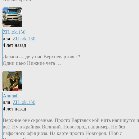
ZIL.ok.130
для
ZIL.ok.130
4 лет назад
Далана — де у нас Верхневартовск?
Одни цъко Нижние чёта …
Anunah
для
ZIL.ok.130
4 лет назад
Верхние оне скромные. Просто Вартавск кой нить напишутся 
всё. Ну в крайняк Великий. Новогород например. Но без
пафосного официоза. На карте просто Новгород. Шоб с