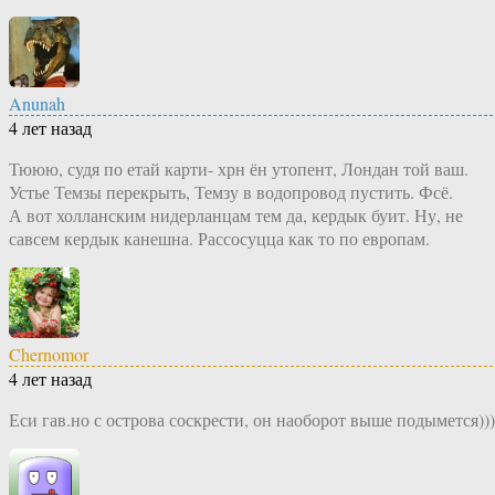
Anunah
4 лет назад
Тююю, судя по етай карти- хрн ён утопент, Лондан той ваш.
Устье Темзы перекрыть, Темзу в водопровод пустить. Фсё.
А вот холланским нидерланцам тем да, кердык буит. Ну, не
савсем кердык канешна. Рассосуцца как то по европам.
Chernomor
4 лет назад
Еси гав.но с острова соскрести, он наоборот выше подымется)))