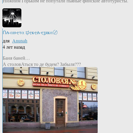
Нижним Горьким не попутали пьяные финские автотуристы.
Ոሉαዙҿτα ಭҿҝҿሉҿʓяҝα〄
для
Anunah
4 лет назад
Баня баней…
А столовАться то де будем? Забыля???