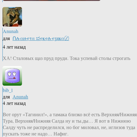
Anunah
для
Ոሉαዙҿτα ಭҿҝҿሉҿʓяҝα〄
4 лет назад
ХА! Сталовых щаз пруд пруди. Тока успевай столы строгать
bib_l
для
Anunah
4 лет назад
Вот орут «Тагииил!», а тамака близко всё есть Верхняя/Нижняя
Тура, Верхняя/Нижняя Салда ну и ты.ды… Я вот в Нижнюю
Салду чуть не распределился, но бог миловал, не, иглизов туда
пускать тоже не надо… Нафиг.