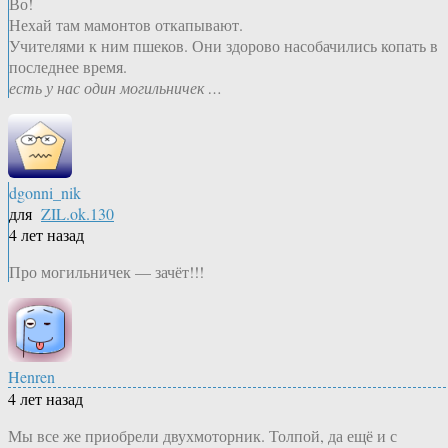
Во!
Нехай там мамонтов откапывают.
Учителями к ним пшеков. Они здорово насобачились копать в
последнее время.
есть у нас один могильничек …
dgonni_nik
для
ZIL.ok.130
4 лет назад
Про могильничек — зачёт!!!
Henren
4 лет назад
Мы все же приобрели двухмоторник. Толпой, да ещё и с