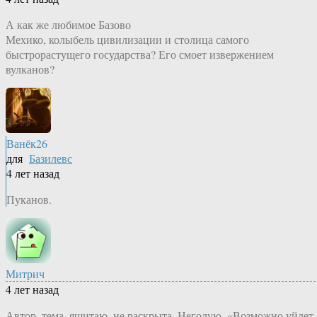
А как же любимое Базово
Мехико, колыбель цивилизации и столица самого
быстрорастущего государства? Его смоет извержением
вулканов?
Ванёк26
для
Базилевс
4 лет назад
Пуканов.
Митрич
4 лет назад
Автор, тема, ящитаю, не раскрыта. Негодую. «Возможно уйдет