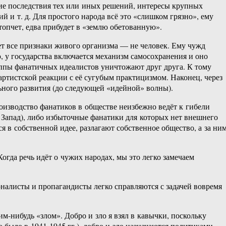
кие последствия тех или иных решений, интересы крупных
и т. д. Для простого народа всё это «слишком грязно», ему
топчет, едва прибудет в «землю обетованную».
еет все признаки живого организма — не человек. Ему чужд
ю, у государства включается механизм самосохранения и оно
группы фанатичных идеалистов уничтожают друг друга. К тому
партистской реакции с её сугубым практицизмом. Наконец, через
льного развития (до следующей «идейной» волны).
оизводство фанатиков в обществе неизбежно ведёт к гибели
 Запад), либо избыточные фанатики для которых нет внешнего
 в собственной идее, разлагают собственное общество, а за ни
огда речь идёт о чужих народах, мы это легко замечаем
налисты и пропагандисты легко справляются с задачей вовремя
м-нибудь «злом». Добро и зло я взял в кавычки, поскольку
 было в 1941-1945 гг.), добро и зло назначаются политиками