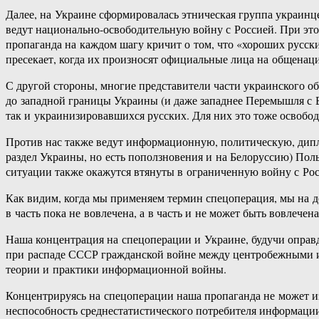
Далее, на Украине сформировалась этническая группа украинц
ведут национально-освободительную войну с Россией. При эт
пропаганда на каждом шагу кричит о том, что «хороших русских
пресекает, когда их произносят официальные лица на общенац
С другой стороны, многие представители части украинского об
до западной границы Украины (и даже западнее Перемышля с 
так и украинизировавшихся русских. Для них это тоже освобод
Против нас также ведут информационную, политическую, дипл
раздел Украины, но есть поползновения и на Белоруссию) По
ситуации также окажутся втянуты в ограниченную войну с Рос
Как видим, когда мы применяем термин спецоперация, мы на д
в часть пока не вовлечена, а в часть и не может быть вовлечен
Наша концентрация на спецоперации и Украине, будучи оправд
при распаде СССР гражданской войне между центробежными и 
теории и практики информационной войны.
Концентрируясь на спецоперации наша пропаганда не может из
неспособность среднестатистического потребителя информации