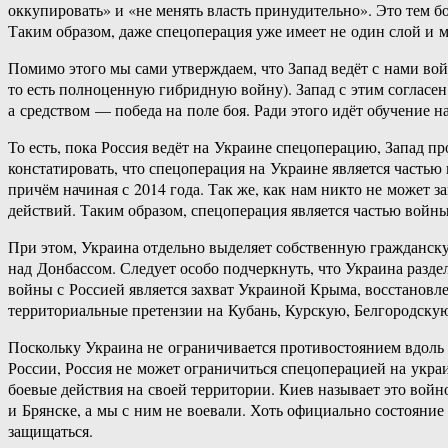
оккупировать» и «не менять власть принудительно». Это тем б
Таким образом, даже спецоперация уже имеет не один слой и м
Помимо этого мы сами утверждаем, что Запад ведёт с нами 
то есть полноценную гибридную войну). Запад с этим согласен
а средством — победа на поле боя. Ради этого идёт обучение 
То есть, пока Россия ведёт на Украине спецоперацию, Запад пр
констатировать, что спецоперация на Украине является частью
причём начиная с 2014 года. Так же, как нам никто не может
действий. Таким образом, спецоперация является частью войны
При этом, Украина отдельно выделяет собственную гражданску
над Донбассом. Следует особо подчеркнуть, что Украина разд
войны с Россией является захват Украиной Крыма, восстановл
территориальные претензии на Кубань, Курскую, Белгородскую
Поскольку Украина не ограничивается противостоянием вдоль 
России, Россия не может ограничиться спецоперацией на укра
боевые действия на своей территории. Киев называет это войн
и Брянске, а мы с ним не воевали. Хоть официально состояние
защищаться.