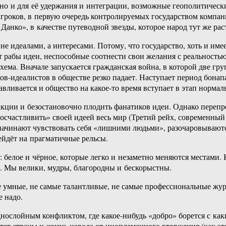
 но и для её удержания и интеграции, возможные геополитичес
оков, в первую очередь контролируемых государством компаний 
анко», в качестве путеводной звезды, которое народ тут же рас
не идеалами, а интересами. Потому, что государство, хоть и им
ят рабы идеи, неспособные соотнести свои желания с реальность
 схема. Вначале запускается гражданская война, в которой две 
ков-идеалистов в обществе резко падает. Наступает период бона
авливается и общество на какое-то время вступает в этап норма
кции и безостановочно плодить фанатиков идеи. Однако перепр
осчастливить» своей идеей весь мир (Третий рейх, современный
начинают чувствовать себя «лишними людьми», разочаровываются
рейдёт на прагматичные рельсы.
белое и чёрное, которые легко и незаметно меняются местами. К
. Мы велики, мудры, благородны и бескорыстны.
 умные, не самые талантливые, не самые профессиональные жур
 надо.
нослойным конфликтом, где какое-нибудь «добро» борется с каки
тет страны и жизнь народа от иноплеменного вторжения (как это