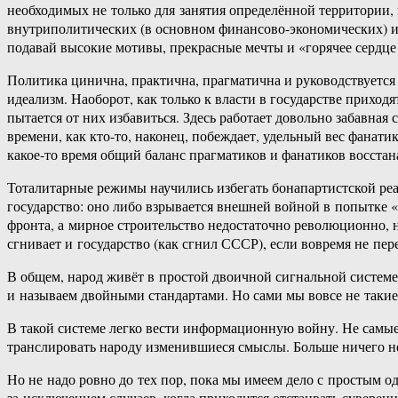
необходимых не только для занятия определённой территории,
внутриполитических (в основном финансово-экономических) игр
подавай высокие мотивы, прекрасные мечты и «горячее сердце Д
Политика цинична, практична, прагматична и руководствуется 
идеализм. Наоборот, как только к власти в государстве приход
пытается от них избавиться. Здесь работает довольно забавная
времени, как кто-то, наконец, побеждает, удельный вес фанати
какое-то время общий баланс прагматиков и фанатиков восстан
Тоталитарные режимы научились избегать бонапартистской реа
государство: оно либо взрывается внешней войной в попытке «
фронта, а мирное строительство недостаточно революционно, 
сгнивает и государство (как сгнил СССР), если вовремя не пе
В общем, народ живёт в простой двоичной сигнальной системе: 
и называем двойными стандартами. Но сами мы вовсе не такие
В такой системе легко вести информационную войну. Не самые
транслировать народу изменившиеся смыслы. Больше ничего не
Но не надо ровно до тех пор, пока мы имеем дело с простым од
за исключением случаев, когда приходится отстаивать суверени