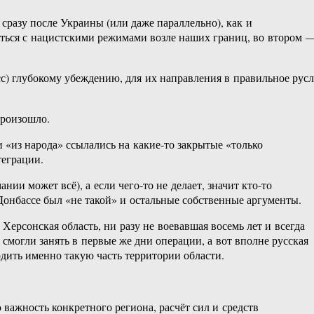
сразу после Украины (или даже параллельно), как и
иться с нацистскими режимами возле наших границ, во втором 
с) глубокому убеждению, для их направления в правильное рус
произошло.
 «из народа» ссылались на какие-то закрытые «только
теграции.
нии может всё), а если чего-то не делает, значит кто-то
 Донбассе был «не такой» и остальные собственные аргументы.
 Херсонская область, ни разу не воевавшая восемь лет и всегда
смогли занять в первые же дни операции, а вот вполне русская
одить именно такую часть территории области.
важность конкретного региона, расчёт сил и средств