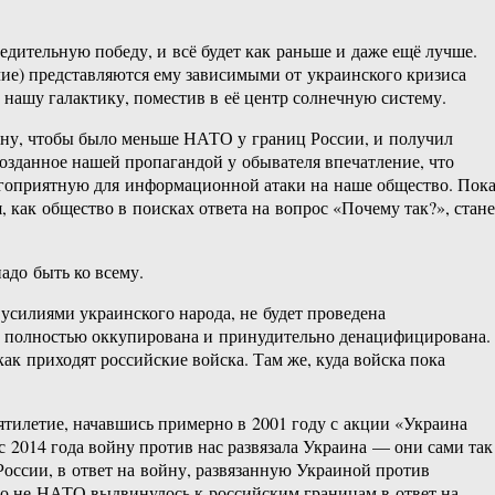
бедительную победу, и всё будет как раньше и даже ещё лучше.
чие) представляются ему зависимыми от украинского кризиса
нашу галактику, поместив в её центр солнечную систему.
ину, чтобы было меньше НАТО у границ России, и получил
озданное нашей пропагандой у обывателя впечатление, что
лагоприятную для информационной атаки на наше общество. Пок
, как общество в поисках ответа на вопрос «Почему так?», стане
адо быть ко всему.
 усилиями украинского народа, не будет проведена
ет полностью оккупирована и принудительно денацифицирована.
ак приходят российские войска. Там же, куда войска пока
сятилетие, начавшись примерно в 2001 году с акции «Украина
с 2014 года войну против нас развязала Украина — они сами так
России, в ответ на войну, развязанную Украиной против
 что не НАТО выдвинулось к российским границам в ответ на