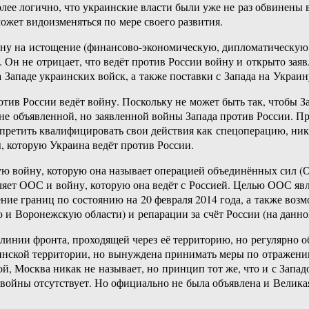
олее логично, что украинские власти были уже не раз обвинены
ожет видоизменяться по мере своего развития.
войну на истощение (финансово-экономическую, дипломатическу
. Он не отрицает, что ведёт против России войну и открыто зая
на Западе украинских войск, а также поставки с Запада на Укра
отив России ведёт войну. Поскольку не может быть так, чтобы З
 не объявленной, но заявленной войны Запада против России. Пр
 запретить квалифицировать свои действия как спецоперацию, 
, которую Украина ведёт против России.
ю войну, которую она называет операцией объединённых сил (О
еляет ООС и войну, которую она ведёт с Россией. Целью ООС я
ение границ по состоянию на 20 февраля 2014 года, а также во
 и Воронежскую области) и репарации за счёт России (на данно
линии фронта, проходящей через её территорию, но регулярно о
инской территории, но вынуждена принимать меры по отражению
ой, Москва никак не называет, но принцип тот же, что и с Запа
 войны отсутствует. Но официально не была объявлена и Велика