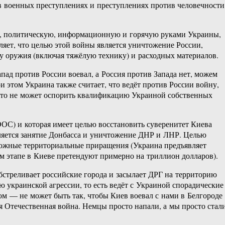
 в военных преступлениях и преступлениях против человечности
ю, политическую, информационную и горячую руками Украины,
вляет, что целью этой войны является уничтожение России,
ину оружия (включая тяжёлую технику) и расходных материалов.
апад против России воевал, а Россия против Запада нет, можем
и этом Украина также считает, что ведёт против России войну,
никто не может оспорить квалификацию Украиной собственных
ОС) и которая имеет целью восстановить суверенитет Киева
вляется занятие Донбасса и уничтожение ДНР и ЛНР. Целью
зможные территориальные приращения (Украина предъявляет
м этапе в Киеве претендуют примерно на триллион долларов).
бстреливает российские города и засылает ДРГ на территорию
 украинской агрессии, то есть ведёт с Украиной спорадические
дом — не может быть так, чтобы Киев воевал с нами в Белгороде
я Отечественная война. Немцы просто напали, а мы просто стал