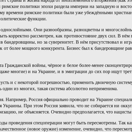
 римские политики эпохи раздела империи на западную и восточ
 тому времени римские политики были уже убеждёнными христиан
 политические функции.
однослойными. Они разнообразны, разноцветны и многослойны
быть корректно рассмотрен, как противостояние двух сил. В нё
в бандеровщины, но за суверенитет. В нём присутствовал и иг
как от более мощного конкурента. Бизнес был к бандеровщине ра
нта Гражданской войны, чёрное и белое более-менее сконцентрир
е (даже многие) и на Украине, и в эмиграции до сих пор ищут тр
усть и с некоторой погрешностью, применить двоичную систему
ь один из многих, такая система абсолютно неприменима.
ния. Например, Россия официально проводит на Украине специа
 Украины. При этом Россия заявила, что не собирается ни окк
изацию, не объясняется. Очевидно предполагается, что нацист
тоды проведения спецоперации могут быть пересмотрены. Так ка
ачественное (новое оружие) изменение, очевидно, что пересмотр