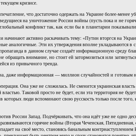
 текущем кризисе.
впечатление, что достаточно одержать на Украине более-менее у
 ведущиеся на уничтожение России войны (пусть пока и не горя
лобальный конфликт так, как если бы в планетарии показывали 
 начинают активно раскачивать тему: «Путин вторгся на Укра
ные аналогичные. Эти их утверждения вполне укладываются в с
а пропаганда в данном случае создаёт информационную среду б
е обращать внимание, но стоит ей затормозиться или затянуться
йся из привычного тренда.
йна, даже информационная — миллион случайностей и готовым н
перация. Она уже не сложилась. Не сменится украинская власть
властью. Таковой просто не будет, если эта территория не буд
в которых люди вспоминают свою русскость только после того, к
отив России Запад. Подчёркивать, что она идёт уже не одно де
развязываются горячие войны (Вторая Чеченская, Пятидневная, 
падает на своё место, становясь банальным контрнаступлением 
ть, прекращает быть центром мира и сразу становится понятно,