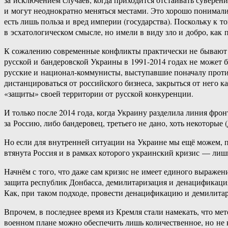
и могут неоднократно меняться местами. Это хорошо понимали
есть лишь польза и вред империи (государства). Поскольку к
в эсхатологическом смысле, но имели в виду зло и добро, как
К сожалению современные конфликты практически не бывают 
русской и бандеровской Украины в 1991-2014 годах не может 
русские и национал-коммунисты, выступавшие поначалу проти
дистанцироваться от российского бизнеса, закрыться от него 
«защиты» своей территории от русской конкуренции.
И только после 2014 года, когда Украину разделила линия фро
за Россию, либо бандеровец, третьего не дано, хоть некоторы
Но если для внутренней ситуации на Украине мы ещё можем, п
втянута Россия и в рамках которого украинский кризис — лиш
Начнём с того, что даже сам кризис не имеет единого выраже
защита республик Донбасса, демилитаризация и денацификация
Как, при таком подходе, провести денацификацию и демилитар
Впрочем, в последнее время из Кремля стали намекать, что ме
военном плане можно обеспечить лишь количественное, но не к