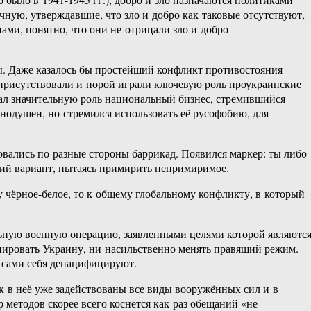
ную, утверждавшие, что зло и добро как таковые отсутствуют,
ами, понятно, что они не отрицали зло и добро
. Даже казалось бы простейший конфликт противостояния
м присутствовали и порой играли ключевую роль проукраинские
рал значительную роль национальный бизнес, стремившийся
внодушен, но стремился использовать её русофобию, для
овались по разные стороны баррикад. Появился маркер: ты либо
етий вариант, пытаясь примирить непримиримое.
 чёрное-белое, то к общему глобальному конфликту, в который
льную военную операцию, заявленными целями которой являются
упировать Украину, ни насильственно менять правящий режим.
ы сами себя денацифицируют.
к в неё уже задействованы все виды вооружённых сил и в
 методов скорее всего коснётся как раз обещаний «не