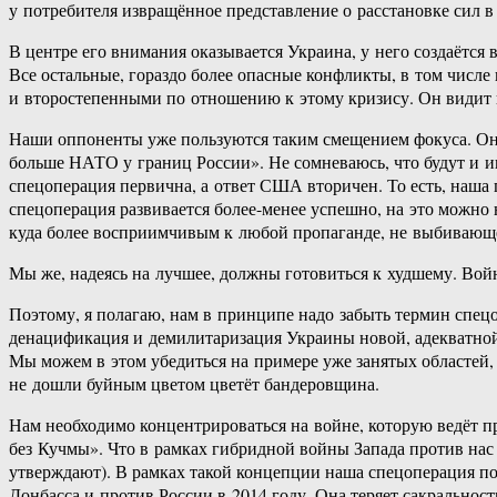
у потребителя извращённое представление о расстановке сил в
В центре его внимания оказывается Украина, у него создаётся 
Все остальные, гораздо более опасные конфликты, в том числе
и второстепенными по отношению к этому кризису. Он видит г
Наши оппоненты уже пользуются таким смещением фокуса. Они
больше НАТО у границ России». Не сомневаюсь, что будут и и
спецоперация первична, а ответ США вторичен. То есть, наш
спецоперация развивается более-менее успешно, на это можно н
куда более восприимчивым к любой пропаганде, не выбивающе
Мы же, надеясь на лучшее, должны готовиться к худшему. Во
Поэтому, я полагаю, нам в принципе надо забыть термин спецо
денацификация и демилитаризация Украины новой, адекватной 
Мы можем в этом убедиться на примере уже занятых областей, 
не дошли буйным цветом цветёт бандеровщина.
Нам необходимо концентрироваться на войне, которую ведёт пр
без Кучмы». Что в рамках гибридной войны Запада против нас 
утверждают). В рамках такой концепции наша спецоперация по
Донбасса и против России в 2014 году. Она теряет сакральнос