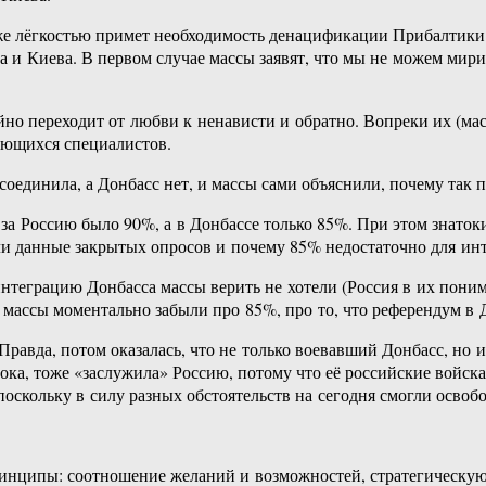
 же лёгкостью примет необходимость денацификации Прибалтики 
 и Киева. В первом случае массы заявят, что мы не можем мир
но переходит от любви к ненависти и обратно. Вопреки их (мас
ающихся специалистов.
соединила, а Донбасс нет, и массы сами объяснили, почему так 
за Россию было 90%, а в Донбассе только 85%. При этом знатоки
ли данные закрытых опросов и почему 85% недостаточно для ин
интеграцию Донбасса массы верить не хотели (Россия в их понима
, массы моментально забыли про 85%, про то, что референдум в
Правда, потом оказалась, что не только воевавший Донбасс, но и
ка, тоже «заслужила» Россию, потому что её российские войска 
поскольку в силу разных обстоятельств на сегодня смогли освоб
ринципы: соотношение желаний и возможностей, стратегическую 