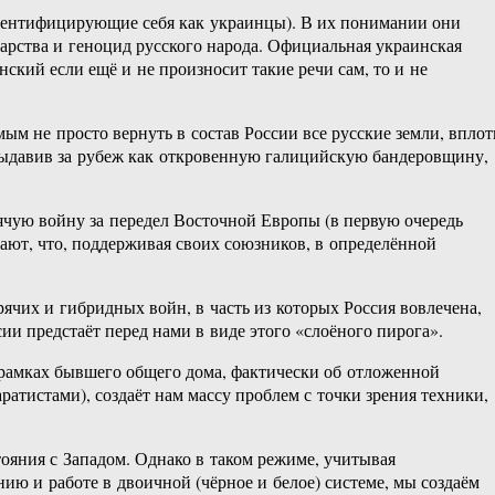
 идентифицирующие себя как украинцы). В их понимании они
арства и геноцид русского народа. Официальная украинская
нский если ещё и не произносит такие речи сам, то и не
ым не просто вернуть в состав России все русские земли, вплот
 выдавив за рубеж как откровенную галицийскую бандеровщину,
чую войну за передел Восточной Европы (в первую очередь
ют, что, поддерживая своих союзников, в определённой
ячих и гибридных войн, в часть из которых Россия вовлечена,
сии предстаёт перед нами в виде этого «слоёного пирога».
 рамках бывшего общего дома, фактически об отложенной
истами), создаёт нам массу проблем с точки зрения техники,
ояния с Западом. Однако в таком режиме, учитывая
ию и работе в двоичной (чёрное и белое) системе, мы создаём