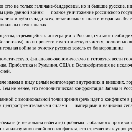
ев (это не только галичане-бандеровцы, но и бывшие русские,
ом цель данной войны — полное уничтожение российского госуд
 нет» и «убить надо всех, независимо от пола и возраста». Зеле
иональных телеканалах.
щества, стремящейся к интеграции в Россию, считают необходим
Белостоком), но и провести там этническую чистку, полностью
ительная война за очистку русских земель от бандеровщины.
оматическую, финансово-экономическую и готовятся вести горя
льша, Прибалтика и Румыния. США и Великобритания не исключа
сией.
еле имеем в виду целый конгломерат внутренних и внешних, гор
а. Тем не менее, это геополитическая конфронтация Запада и Рос
анной с эмоциональной точки зрения (речь идёт о конфликте в
центростремительными силами — имперцами и национал-сепарат
бежать (и не должна избегать) проблемы глобального противост
 к анализу многослойного конфликта, его стремления к упрощен