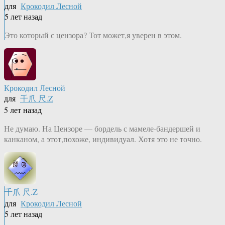
для
Крокодил Лесной
5 лет назад
Это который с цензора? Тот может,я уверен в этом.
Крокодил Лесной
для
千爪 尺.Z
5 лет назад
Не думаю. На Цензоре — бордель с мамеле-бандершей и
канканом, а этот,похоже, индивидуал. Хотя это не точно.
千爪 尺.Z
для
Крокодил Лесной
5 лет назад