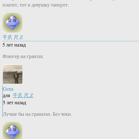
платит, тот и девушку танцует.
千爪 尺.Z
5 лет назад
Флюгер на грантах
Gena
для
千爪 尺.Z
5 лет назад
Лучше бы на гранатах. Без чеки.