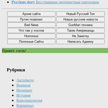
Previous story
Бесстрашные интернетные партизаны
Привет, гость!
Рубрики
Авто/мото
Военное
Интернет
История
Конспирология
Криминал