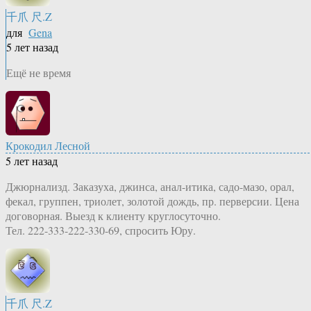
千爪 尺.Z
для
Gena
5 лет назад
Ещё не время
Крокодил Лесной
5 лет назад
Джюрнализд. Заказуха, джинса, анал-итика, садо-мазо, орал,
фекал, группен, триолет, золотой дождь, пр. перверсии. Цена
договорная. Выезд к клиенту круглосуточно.
Тел. 222-333-222-330-69, спросить Юру.
千爪 尺.Z