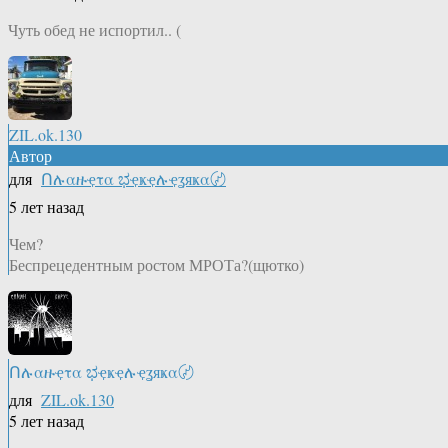
Чуть обед не испортил.. (
ZIL.ok.130
Автор
для
Ոሉαዙҿτα ಭҿҝҿሉҿʓяҝα〄
5 лет назад
Чем?
Беспрецедентным ростом МРОТа?(щютко)
Ոሉαዙҿτα ಭҿҝҿሉҿʓяҝα〄
для
ZIL.ok.130
5 лет назад