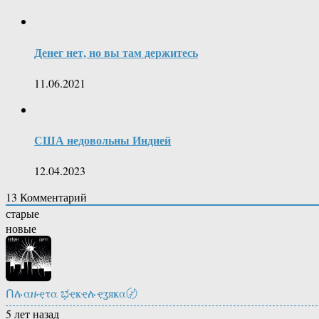
Денег нет, но вы там держитесь
11.06.2021
США недовольны Индией
12.04.2023
13
Комментарий
старые
новые
Ոሉαዙҿτα ಭҿҝҿሉҿʓяҝα〄
5 лет назад