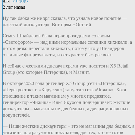
для
Инфарх
2 лет назад
Ну так бабка же не зря сказала, что узнала новое понятие —
«жесткий дискаунтер». Вот прям жОсткий.
Семья Шнайдеров была первопроходцами со своим
«Светофором» — над ними нормальные сетевики хихикали, а
потом резко перестали хихикать, потому что у Шнайдеров
отличные финрезультаты, и сеть растет быстрее всех.
И сейчас с жесткими дискаунтерами уже носится и X5 Retail
Group (это которые Пятерочка), и Магнит.
В октябре 2020 года ритейлер X5 Group (сети «Пятёрочка»,
«Перекресток» и «Карусель») запустил сеть «Чижик». Хотя
отношение к таким магазинам у многих предвзятое,
гендиректор «Чижика» Илья Якубсон подчеркивает: жесткие
дискаунтеры – магазины не для бедных, а для рациональных
покупателей.
— Наши жесткие дискаунтеры – это не магазины для бедных, а
магазины для разумного покупателя, для тех, кто не готов