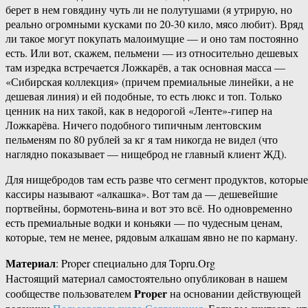
берет в нем говядину чуть ли не полутушами (я утрирую, но
реально огромными кусками по 20-30 кило, мясо любит). Вряд
ли такое могут покупать малоимущие — и оно там постоянно
есть. Или вот, скажем, пельмени — из относительно дешевых
там изредка встречается Ложкарёв, а так основная масса —
«Сибирская коллекция» (причем премиальные линейки, а не
дешевая линия) и ей подобные, то есть люкс и топ. Только
ценник на них такой, как в недорогой «Ленте»-гипер на
Ложкарёва. Ничего подобного типичным лентовским
пельменям по 80 рублей за кг я там никогда не видел (что
наглядно показывает — нищеброд не главный клиент ЖД).
Для нищебродов там есть разве что сегмент продуктов, которые
кассиры называют «алкашка». Вот там да — дешевейшие
портвейны, бормотень-вина и вот это всё. Но одновременно
есть премиальные водки и коньяки — по чудесным ценам,
которые, тем не менее, рядовым алкашам явно не по карману.
Материал
: Proper специально для Topru.Org
Настоящий материал самостоятельно опубликован в нашем
Proper
сообществе пользователем
на основании действующей