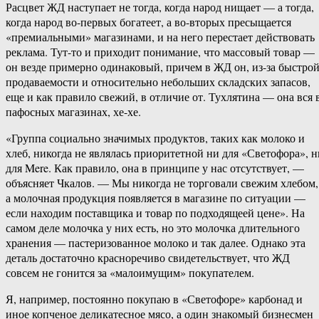
Расцвет ЖД наступает не тогда, когда народ нищает — а тогда,
когда народ во-первых богатеет, а во-вторых пресыщается
«премиальными» магазинами, и на него перестает действовать
реклама. Тут-то и приходит понимание, что массовый товар —
он везде примерно одинаковый, причем в ЖД он, из-за быстро
продаваемости и относительно небольших складских запасов,
еще и как правило свежий, в отличие от. Тухлятина — она вся 
пафосных магазинах, хе-хе.
«Группа социально значимых продуктов, таких как молоко и
хлеб, никогда не являлась приоритетной ни для «Светофора», н
для Mere. Как правило, она в принципе у нас отсутствует, —
объясняет Чкалов. — Мы никогда не торговали свежим хлебом,
а молочная продукция появляется в магазине по ситуации —
если находим поставщика и товар по подходящеей цене». На
самом деле молочка у них есть, но это молочка длительного
хранения — пастеризованное молоко и так далее. Однако эта
деталь достаточно красноречиво свидетельствует, что ЖД
совсем не гонится за «малоимущим» покупателем.
Я, например, постоянно покупаю в «Светофоре» карбонад и
иное копченое деликатесное мясо, а один знакомый бизнесмен