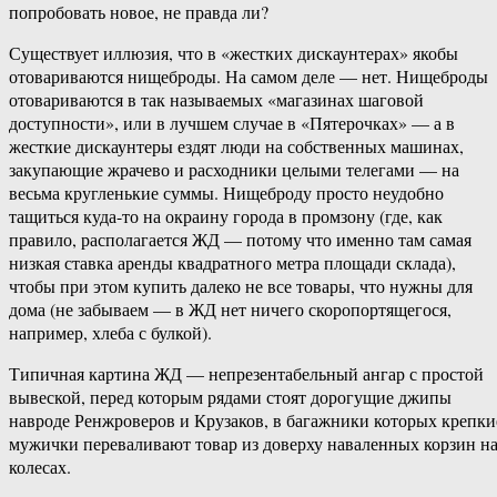
попробовать новое, не правда ли?
Существует иллюзия, что в «жестких дискаунтерах» якобы
отовариваются нищеброды. На самом деле — нет. Нищеброды
отовариваются в так называемых «магазинах шаговой
доступности», или в лучшем случае в «Пятерочках» — а в
жесткие дискаунтеры ездят люди на собственных машинах,
закупающие жрачево и расходники целыми телегами — на
весьма кругленькие суммы. Нищеброду просто неудобно
тащиться куда-то на окраину города в промзону (где, как
правило, располагается ЖД — потому что именно там самая
низкая ставка аренды квадратного метра площади склада),
чтобы при этом купить далеко не все товары, что нужны для
дома (не забываем — в ЖД нет ничего скоропортящегося,
например, хлеба с булкой).
Типичная картина ЖД — непрезентабельный ангар с простой
вывеской, перед которым рядами стоят дорогущие джипы
навроде Ренжроверов и Крузаков, в багажники которых крепки
мужички переваливают товар из доверху наваленных корзин н
колесах.