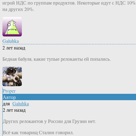
игрой НДС по группам продуктов. Некоторые идут с НДС 10%
на других 20%.
Galuhka
2 лет назад
Бедная бабуля, какие тупые релоканты ей попались.
Proper
Автор
для
Galuhka
2 лет назад
Других релокантов у России для Грузии нет.
Всё как товарищ Сталин говорил.