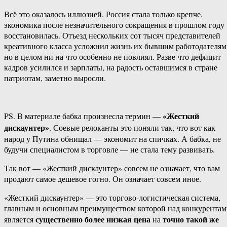
Всё это оказалось иллюзией. Россия стала только крепче,
экономика после незначительного сокращения в прошлом году
восстановилась. Отъезд нескольких сот тысяч представителей
креативного класса усложнил жизнь их бывшим работодателям
но в целом ни на что особенно не повлиял. Разве что дефицит
кадров усилился и зарплаты, на радость оставшимся в стране
патриотам, заметно выросли.
«Жесткий
PS. В материале бабка произнесла термин —
дискаунтер»
. Соевые релоканты это поняли так, что вот как
народ у Путина обнищал — экономит на спичках. А бабка, не
будучи специалистом в торговле — не стала тему развивать.
Так вот — «Жесткий дискаунтер» совсем не означает, что вам
продают самое дешевое гогно. Он означает совсем иное.
«Жесткий дискаунтер» — это торгово-логистическая система,
главным и основным преимуществом которой над конкурента
существенно более низкая цена
точно такой же
является
на