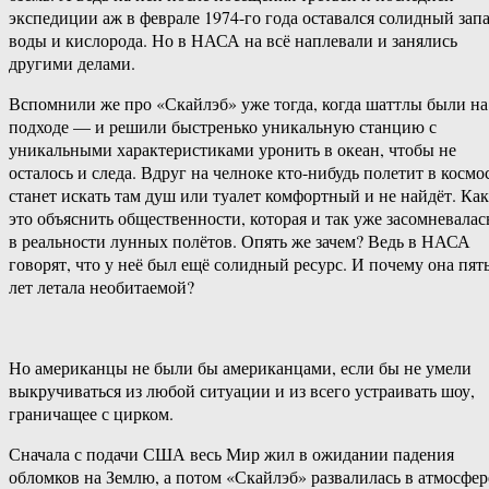
экспедиции аж в феврале 1974-го года оставался солидный зап
воды и кислорода. Но в НАСА на всё наплевали и занялись
другими делами.
Вспомнили же про «Скайлэб» уже тогда, когда шаттлы были на
подходе — и решили быстренько уникальную станцию с
уникальными характеристиками уронить в океан, чтобы не
осталось и следа. Вдруг на челноке кто-нибудь полетит в космос
станет искать там душ или туалет комфортный и не найдёт. Как
это объяснить общественности, которая и так уже засомневалас
в реальности лунных полётов. Опять же зачем? Ведь в НАСА
говорят, что у неё был ещё солидный ресурс. И почему она пят
лет летала необитаемой?
Но американцы не были бы американцами, если бы не умели
выкручиваться из любой ситуации и из всего устраивать шоу,
граничащее с цирком.
Сначала с подачи США весь Мир жил в ожидании падения
обломков на Землю, а потом «Скайлэб» развалилась в атмосфер