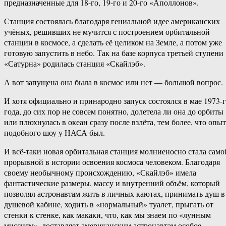
предназначенные для 18-го, 19-го и 20-го «Аполлонов».
Станция состоялась благодаря гениальной идее американских
учёных, решивших не мучится с построением орбитальной
станции в космосе, а сделать её целиком на Земле, а потом уже
готовую запустить в небо. Так на базе корпуса третьей ступени
«Сатурна» родилась станция «Скайлэб».
А вот запущена она была в космос или нет — большой вопрос.
И хотя официально и принародно запуск состоялся в мае 1973-
года, до сих пор не совсем понятно, долетела ли она до орбиты
или плюхнулась в океан сразу после взлёта, тем более, что опыт
подобного шоу у НАСА был.
И всё-таки новая орбитальная станция молниеносно стала само
прорывной в истории освоения космоса человеком. Благодаря
своему необычному происхождению, «Скайлэб» имела
фантастические размеры, массу и внутренний объём, который
позволял астронавтам жить в личных каютах, принимать душ в
душевой кабине, ходить в «нормальный» туалет, прыгать от
стенки к стенке, как макаки, что, как мы знаем по «лунным
миссиям», доставляет американским астронавтам особое