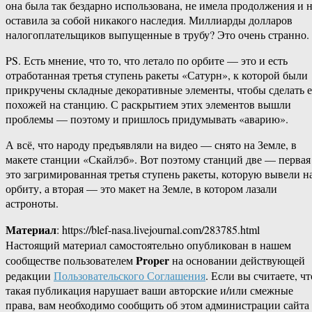
она была так бездарно использована, не имела продолжения и 
оставила за собой никакого наследия. Миллиарды долларов
налогоплательщиков выпущенные в трубу? Это очень странно.
PS. Есть мнение, что то, что летало по орбите — это и есть
отработанная третья ступень ракеты «Сатурн», к которой были
прикручены складные декоративные элементы, чтобы сделать е
похожей на станцию. С раскрытием этих элементов вышли
проблемы — поэтому и пришлось придумывать «аварию».
А всё, что народу предъявляли на видео — снято на Земле, в
макете станции «Скайлэб». Вот поэтому станций две — первая
это загримированная третья ступень ракеты, которую вывели н
орбиту, а вторая — это макет на Земле, в котором лазали
астроноты.
Материал
: https://blef-nasa.livejournal.com/283785.html
Настоящий материал самостоятельно опубликован в нашем
Proper
сообществе пользователем
на основании действующей
редакции
Пользовательского Соглашения
. Если вы считаете, чт
такая публикация нарушает ваши авторские и/или смежные
права, вам необходимо сообщить об этом администрации сайта