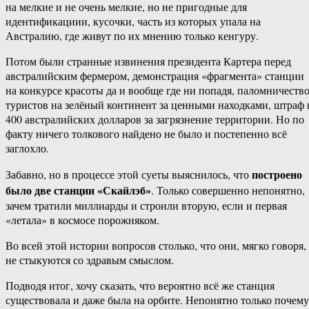
на мелкие и не очень мелкие, но не пригодные для
идентификациии, кусочки, часть из которых упала на
Австралию, где живут по их мнению только кенгуру.
Потом были странные извинения президента Картера перед
австралийским фермером, демонстрация «фрагмента» станции
на конкурсе красоты да и вообще где ни попадя, паломничеств
туристов на зелёный континент за ценными находками, штраф 
400 австралийских долларов за загрязнение территории. Но по
факту ничего толкового найдено не было и постепенно всё
заглохло.
построено
Забавно, но в процессе этой суеты выяснилось, что
было две станции «Скайлэб»
. Только совершенно непонятно,
зачем тратили миллиарды и строили вторую, если и первая
«летала» в космосе порожняком.
Во всей этой истории вопросов столько, что они, мягко говоря,
не стыкуются со здравым смыслом.
Подводя итог, хочу сказать, что вероятно всё же станция
существовала и даже была на орбите. Непонятно только почему