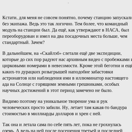
Кстати, для меня не совсем понятно, почему станцию запускал
без экипажа. Ведь это так логично. Тем более, что командный
модуль на станции был. Да ещё, как утверждают в НАСА, был
переоборудован и имел на два посадочных места больше, чем
стандартный. Зачем?
В дальнейшем, на «Скайлэб» слетали ещё две экспедиции,
которые до сих пор радуют нас архивным видео с пробежками 
цирковыми номерами в невесомости. Кроме этой беготни и ещ
каких-то дурацких розыгрышей наподобие забастовки
астронавтов или наблюдения ими в иллюминатор настоящего
ада на Солнце с горящими земными грешниками, особых
научных достижений в этот период замечено не было.
Видимо поэтому на уникальное творение ума и рук
человеческих просто забили. Ну, летает там какая-то бандура
стоимостью в миллиарды долларов и хрен с ней.
Так она и летала сама по себе пять лет, пока не грохнулась
оземь. А ведь на ней после посещения третьей и последней