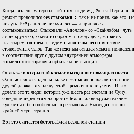
Когда читаешь материалы об этом, то диву даёшься. Первичны
без стыковки
ремонт проводился
. Я так и не понял, как это. Н
не суть. Всё равно не получилось — и пришлось
состыковываться. Стыковали «Аполлон» со «Скайлэбом» чуть
ли не вручную, каким-то образом, по ходу дела, устранив
пластырем, скотчем и, видимо, молотком несоответствие
стыковочных узлов. Так же неясным остался момент приведен
в соответствии друг с другом внутренней атмосферы
космического корабля и орбитальной станции.
в открытый космос выходили с помощью шеста
Опять же
.
Один астронот сидел на палке и устранял неполадки станции,
другой держал эту палку, чтобы ремонтник не улетел. И это
делали это те люди, которые уже шесть раз слетали на Луну,
совершив перед этим на орбите Земли головокружительные
кульбиты и безошибочные перестыковки. Выглядит это, по
крайней мере, странно.
Вот это считается фотографией реальной станции: