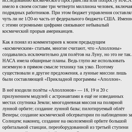
имело в своем составе три четверти миллиона человек, включа
подрядных работников. При этом бюджет управления составля
чуть ли не 1/20-ю часть от федерального бюджета США. Именн
с этими огромными цифрами связывают небывалый
космический прорыв американцев.
Как я понял из комментариев к моим предыдущим
«космическим» статьям, многие считают, что «Аполлоны»
создавались исключительно для полётов на Луну, но это не так.
НАСА имела обширные планы. Ведь глупо же использовать
неземную в прямом смысле технику так узко. Поэтому
существовали и другие предложения, а лунные миссии лишь
были составляющей «Прикладной программы «Аполлон».
В неё входили полёты «Аполлонов» — 18, 19 и 20 с
прилунением модулей с астронавтами в ещё не изведанных
местах спутника Земли; многодневная миссия на полярной
лунной орбите; создание лунной базы; пилотируемый облёт
Венеры; создание космической обсерватории по наблюдению з
Солнцем; наконец, создание на околоземной орбите большой
орбитальной станции, переоборудованной из третьей ступени