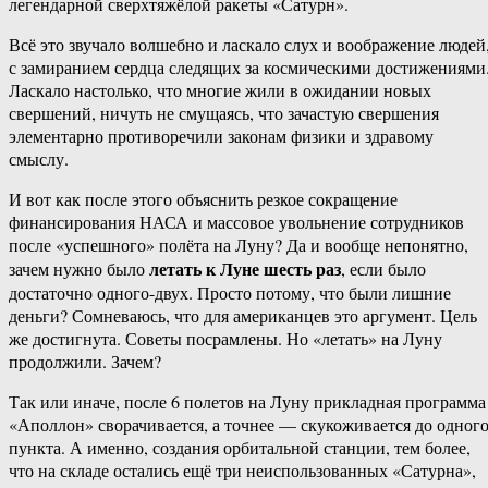
легендарной сверхтяжёлой ракеты «Сатурн».
Всё это звучало волшебно и ласкало слух и воображение людей
с замиранием сердца следящих за космическими достижениями
Ласкало настолько, что многие жили в ожидании новых
свершений, ничуть не смущаясь, что зачастую свершения
элементарно противоречили законам физики и здравому
смыслу.
И вот как после этого объяснить резкое сокращение
финансирования НАСА и массовое увольнение сотрудников
после «успешного» полёта на Луну? Да и вообще непонятно,
летать к Луне шесть раз
зачем нужно было
, если было
достаточно одного-двух. Просто потому, что были лишние
деньги? Сомневаюсь, что для американцев это аргумент. Цель
же достигнута. Советы посрамлены. Но «летать» на Луну
продолжили. Зачем?
Так или иначе, после 6 полетов на Луну прикладная программа
«Аполлон» сворачивается, а точнее — скукоживается до одног
пункта. А именно, создания орбитальной станции, тем более,
что на складе остались ещё три неиспользованных «Сатурна»,