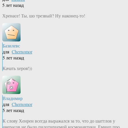
5 лет назад
Хренасе! Ты, шо трезвый? Ну наконец-то!
Базилевс
для
Chernomor
5 лет назад
Качать хероя!))
Владимир
для
Chernomor
5 лет назад
К слову Хенрен всегда выражался за то, что до шаттлов у
амерасов не было пилотируемой космонавтики. Емнип про