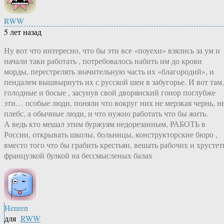
RWW
5 лет назад
Ну вот что интересно, что бы эти все «поуехи» взялись за ум и
начали таки работать , потребовалось набить им до крови
морды, перестрелять значительную часть их «благородий», и
пендалем вышвырнуть их с русской шеи в забугорье. И вот там,
голодные и босые , засунув свой дворянский гонор поглубже
эти… особые люди, поняли что вокруг них не мерзкая чернь, н
плебс, а обычные люди, и что нужно работать что бы жить.
А ведь кто мешал этим буржуям недорезанным, РАБОТЬ в
России, открывать школы, больницы, конструкторские бюро ,
вместо того что бы грабить крестьян, вешать рабочих и хрустет
французкой булкой на бессмысленых балах
Henren
для
RWW