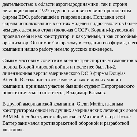
деятельностью в области аэрогидродинамики, так и строил
летающие лодки. 1925 году он становится вице-президентом
фирмы EDO, работавшей в гидроавиации. Поплавки этой
фирмы использовались в сотнях моделей гидросамолетов более
чем двух десятков стран (включая СССР). Корвин-Круковский
проявил себя и как конструктор, и как ученый, и как способны
организатор. Он помог Сикорскому в создании его фирмы, в ег
компании нашло работу немало русских инженеров.
Самым массовым советским военно-транспортным самолетов в
период Второй мировой войны и после нее был Ли-2,
лицензионная версия американского DC-3 фирмы Douglas
Aircraft. В создании этого самолета, как и других машин
компании, принимал участие бывший студент Петроградского
политехнического института, Владимир Клыков.
В другой американской компании, Glenn Martin, главным
конструктором одной из лучших американских летающих лодо
PBM Mariner был ученик Жуковского Михаил Ваттер. Позже
Ваттер занимался противоракетной обороной и разработкой
«шатлов».