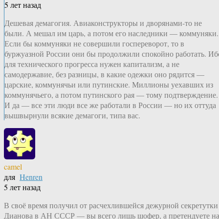
5 лет назад
Дешевая демагогия. Авиаконструкторы и дворянами-то не
были. А мешал им царь, а потом его наследники — коммуняки.
Если бы коммуняки не совершили госпереворот, то в
буржуазной России они бы продолжили спокойно работать. Иб
для технического прогресса нужен капитализм, а не
самодержавие, без разницы, в какие одежки оно рядится —
царские, коммунячьи или путинские. Миллионы уехавших из
коммунячьего, а потом путинского рая — тому подтверждение.
И да — все эти люди все же работали в России — но их оттуда
вышвырнули всякие демагоги, типа вас.
camel
для
Henren
5 лет назад
В своё время получил от расчехлившейся дежурной секретутки
Дианова в АН СССР — вы всего лишь шофер, а претендуете н