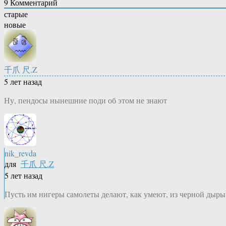
9
Комментарий
старые
новые
千爪 尺.Z
5 лет назад
Ну, пендосы нынешние поди об этом не знают
nik_revda
для
千爪 尺.Z
5 лет назад
Пусть им нигеры самолеты делают, как умеют, из черной дыры