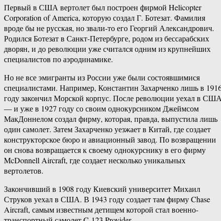
Первый в США вертолет был построен фирмой Helicopter
Corporation of America, которую создал Г. Ботезат. Фамилия
вроде бы не русская, но звали-то его Георгий Александрович.
Родился Ботезат в Санкт-Петербурге, родом из бессарабских
дворян, и до революции уже считался одним из крупнейших
специалистов по аэродинамике.
Но не все эмигранты из России уже были состоявшимися
специалистами. Например, Константин Захарченко лишь в 191
году закончил Морской корпус. После революции уехал в СШ
— и уже в 1927 году со своим однокурсником Джеймсом
МакДоннелом создал фирму, которая, правда, выпустила лишь
один самолет. Затем Захарченко уезжает в Китай, где создает
конструкторское бюро и авиационный завод. По возвращении
он снова возвращается к своему однокурснику в его фирму
McDonnell Aircraft, где создает несколько уникальных
вертолетов.
Закончивший в 1908 году Киевский университет Михаил
Струков уехал в США. В 1943 году создает там фирму Chase
Aircraft, самым известным детищем которой стал военно-
транспортный самолет C-123 Provider.