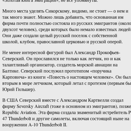
Много места уделять Сикорскому, видимо, не стоит — о нем и
так много знают. Можно лишь добавить, что основанная им
фирма почти полностью состояла из русских эмигрантов (окол
двухсот человек), среди которых было немало известных людей
Они даже создали целый русский поселок с собственной
школой, клубом, православной церковью и русской оперой.
Не менее интересной фигурой был Александр Прокофьев-
Северский. Он прославился не только как летчик, но и как
талантливый организатор, создатель морской авиации на
Балтике. Северский послужил прототипом «поручика
Карповича» из книги «Повесть о настоящем человеке». Он был
вторым в мире летчиком, который летал с протезом (первым б
Юрий Гильшер).
В США Северский вместе с Александром Картвелли создал
фирму Seversky Aircraft (тоже в основном из эмигрантов), позж
Republic Aviation. Эта фирма создала знаменитый истребитель P
47 Thunderbolt и другие самолеты, включая состоящий ныне на
вооружении A-10 Thunderbolt II.