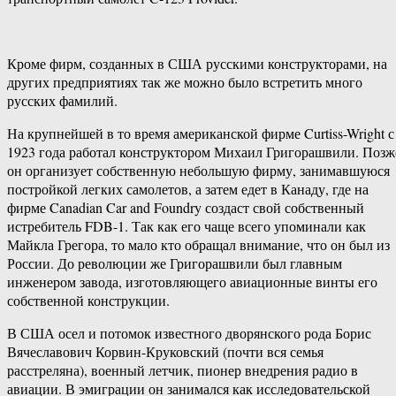
Кроме фирм, созданных в США русскими конструкторами, на
других предприятиях так же можно было встретить много
русских фамилий.
На крупнейшей в то время американской фирме Curtiss-Wright с
1923 года работал конструктором Михаил Григорашвили. Позж
он организует собственную небольшую фирму, занимавшуюся
постройкой легких самолетов, а затем едет в Канаду, где на
фирме Canadian Car and Foundry создаст свой собственный
истребитель FDB-1. Так как его чаще всего упоминали как
Майкла Грегора, то мало кто обращал внимание, что он был из
России. До революции же Григорашвили был главным
инженером завода, изготовляющего авиационные винты его
собственной конструкции.
В США осел и потомок известного дворянского рода Борис
Вячеславович Корвин-Круковский (почти вся семья
расстреляна), военный летчик, пионер внедрения радио в
авиации. В эмиграции он занимался как исследовательской