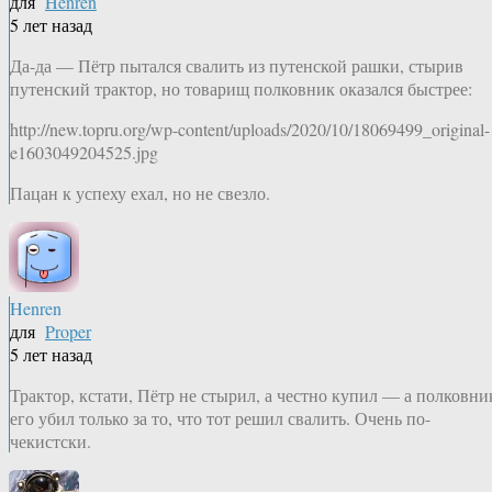
для
Henren
5 лет назад
Да-да — Пётр пытался свалить из путенской рашки, стырив
путенский трактор, но товарищ полковник оказался быстрее:
http://new.topru.org/wp-content/uploads/2020/10/18069499_original-
e1603049204525.jpg
Пацан к успеху ехал, но не свезло.
Henren
для
Proper
5 лет назад
Трактор, кстати, Пётр не стырил, а честно купил — а полковни
его убил только за то, что тот решил свалить. Очень по-
чекистски.