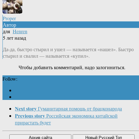
Proper
Автор
для
Henren
5 лет назад
Да-да, быстро стырил и ушел — называется «нашел». Быстро
стырил и свалил — называется «купил».
Чтобы добавить комментарий, надо залогиниться.
Follow:
Next story
Гуманитарная помощь от брацконарода
Previous story
Российская экономика китайской
прирастать будет