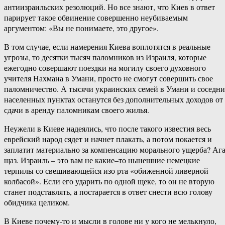
антиизраильских резолюций. Но все знают, что Киев в ответ
парирует такое обвинение совершенно неубиваемым
аргументом: «Вы не понимаете, это другое».
В том случае, если намерения Киева воплотятся в реальные
угрозы, то десятки тысяч паломников из Израиля, которые
ежегодно совершают поездки на могилу своего духовного
учителя Нахмана в Умани, просто не смогут совершить свое
паломничество. А тысячи украинских семей в Умани и соседн
населенных пунктах останутся без дополнительных доходов от
сдачи в аренду паломникам своего жилья.
Неужели в Киеве надеялись, что после такого известия весь
еврейский народ сядет и начнет плакать, а потом покается и
заплатит материально за компенсацию морального ущерба? Ага
щаз. Израиль – это вам не какие–то нынешние немецкие
терпилы со свешивающейся изо рта «обиженной ливерной
колбасой». Если его ударить по одной щеке, то он не вторую
станет подставлять, а постарается в ответ снести всю голову
обидчика целиком.
В Киеве почему-то и мысли в голове ни у кого не мелькнуло,