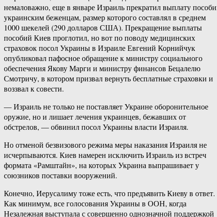
немаловажно, еще в январе Израиль прекратил выплату пособ
украинским беженцам, размер которого составлял в среднем
1000 шекелей (290 долларов США). Прекращение выплаты
пособий Киев проглотил, но вот по поводу медицинских
страховок посол Украины в Израиле Евгений Корнийчук
опубликовал пафосное обращение к министру социального
обеспечения Якову Марги и министру финансов Бецалелю
Смотричу, в котором призвал вернуть бесплатные страховки и
воззвал к совести.
— Израиль не только не поставляет Украине оборонительное
оружие, но и лишает лечения украинцев, бежавших от
обстрелов, — обвинил посол Украины власти Израиля.
Но отменой безвизового режима меры наказания Израиля не
исчерпываются. Киев намерен исключить Израиль из встреч
формата «Рамштайн», на которых Украина выпрашивает у
союзников поставки вооружений.
Конечно, Иерусалиму тоже есть, что предъявить Киеву в ответ.
Как минимум, все голосования Украины в ООН, когда
Незалежная выступала с совершенно однозначной поддержкой