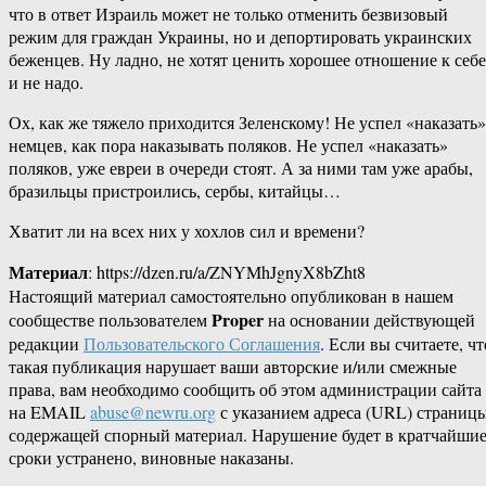
что в ответ Израиль может не только отменить безвизовый
режим для граждан Украины, но и депортировать украинских
беженцев. Ну ладно, не хотят ценить хорошее отношение к себе
и не надо.
Ох, как же тяжело приходится Зеленскому! Не успел «наказать»
немцев, как пора наказывать поляков. Не успел «наказать»
поляков, уже евреи в очереди стоят. А за ними там уже арабы,
бразильцы пристроились, сербы, китайцы…
Хватит ли на всех них у хохлов сил и времени?
Материал
: https://dzen.ru/a/ZNYMhJgnyX8bZht8
Настоящий материал самостоятельно опубликован в нашем
Proper
сообществе пользователем
на основании действующей
редакции
Пользовательского Соглашения
. Если вы считаете, чт
такая публикация нарушает ваши авторские и/или смежные
права, вам необходимо сообщить об этом администрации сайта
на EMAIL
abuse@newru.org
с указанием адреса (URL) страницы
содержащей спорный материал. Нарушение будет в кратчайши
сроки устранено, виновные наказаны.