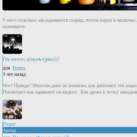
У него отдельно закладывается снаряд, потом порох в мешочке
понимаете.
Ոሉαዙҿτα ಭҿҝҿሉҿʓяҝα〄
для
Proper
3 лет назад
Что? Правда? Многим даже не понятно, как работают эти шари
Посмотрел как заряжают на видосе.. Как дрова в печку закиды
Proper
Автор