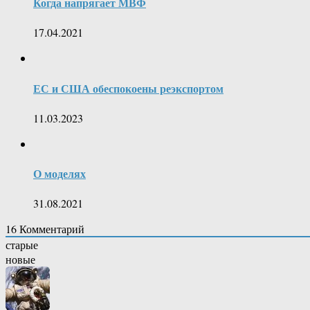
Когда напрягает МВФ
17.04.2021
ЕС и США обеспокоены реэкспортом
11.03.2023
О моделях
31.08.2021
16
Комментарий
старые
новые