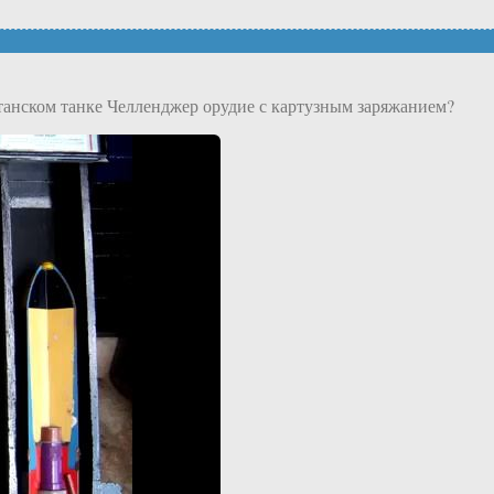
итанском танке Челленджер орудие с картузным заряжанием?