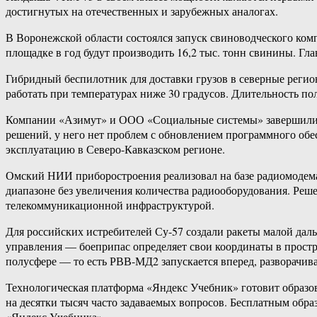
достигнутых на отечественных и зарубежных аналогах.
В Воронежской области состоялся запуск свиноводческого ко
площадке в год будут производить 16,2 тыс. тонн свинины. Г
Гибридный беспилотник для доставки грузов в северные регио
работать при температурах ниже 30 градусов. Длительность поле
Компании «Азимут» и ООО «Социальные системы» завершили р
решений, у него нет проблем с обновлением программного об
эксплуатацию в Северо-Кавказском регионе.
Омский НИИ приборостроения реализовал на базе радиомодема 
диапазоне без увеличения количества радиооборудования. Реш
телекоммуникационной инфраструктурой.
Для российских истребителей Су-57 создали ракеты малой дал
управления — боеприпас определяет свои координаты в простра
полусфере — то есть РВВ-МД2 запускается вперед, разворачива
Технологическая платформа «Яндекс Учебник» готовит образов
на десятки тысяч часто задаваемых вопросов. Бесплатным обра
«Яндекс Учебника».