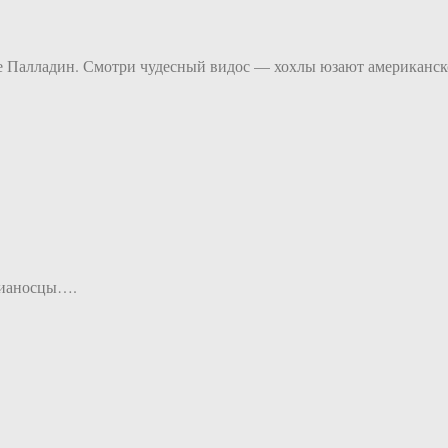
ице Палладин. Смотри чудесный видос — хохлы юзают американск
авианосцы….