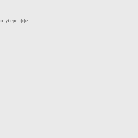
ое уберваффе: