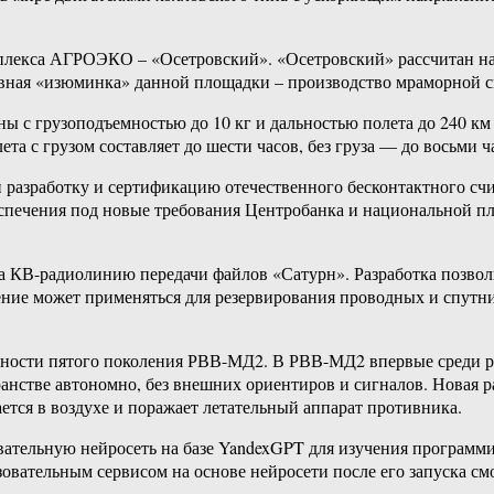
мплекса АГРОЭКО – «Осетровский». «Осетровский» рассчитан на
лавная «изюминка» данной площадки – производство мраморной 
ны с грузоподъемностью до 10 кг и дальностью полета до 240 к
та с грузом составляет до шести часов, без груза — до восьми ч
азработку и сертификацию отечественного бесконтактного счи
еспечения под новые требования Центробанка и национальной 
КВ-радиолинию передачи файлов «Сатурн». Разработка позволит
ение может применяться для резервирования проводных и спутник
ьности пятого поколения РВВ-МД2. В РВВ-МД2 впервые среди ра
нстве автономно, без внешних ориентиров и сигналов. Новая рак
ется в воздухе и поражает летательный аппарат противника.
ательную нейросеть на базе YandexGPT для изучения программи
зовательным сервисом на основе нейросети после его запуска см