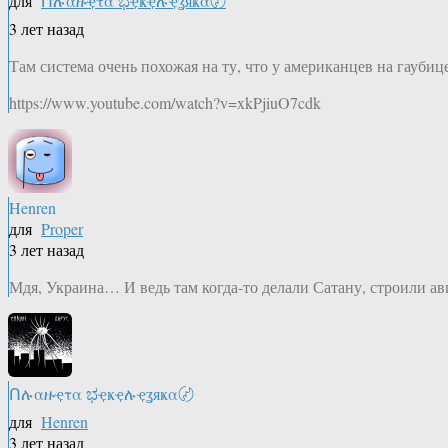
для
Ոሉαዙҿτα ಭҿҝҿሉҿʓяҝα〄
3 лет назад
Там система очень похожая на ту, что у американцев на гауб
https://www.youtube.com/watch?v=xkPjiuO7cdk
Henren
для
Proper
3 лет назад
Мдя, Украина… И ведь там когда-то делали Сатану, строили 
Ոሉαዙҿτα ಭҿҝҿሉҿʓяҝα〄
для
Henren
3 лет назад