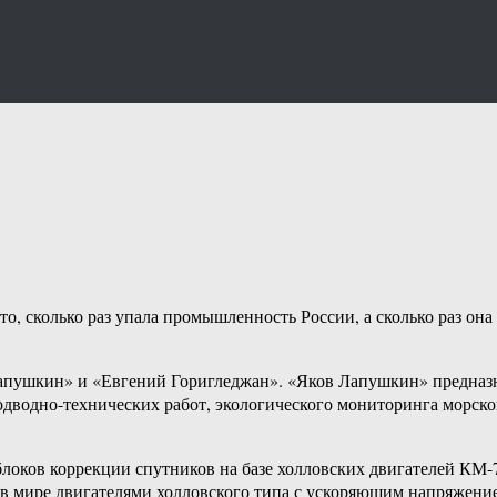
, сколько раз упала промышленность России, а сколько раз она 
апушкин» и «Евгений Горигледжан». «Яков Лапушкин» предназн
одводно-технических работ, экологического мониторинга морско
оков коррекции спутников на базе холловских двигателей КМ-7
 мире двигателями холловского типа с ускоряющим напряжением 