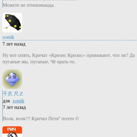
Можете не отнекивацца.
zontik
7 лет назад
Ну вот опять, Кричат «Кризис Кризис» прививают, что ли? Да
пуганые мы, пуганые, Чё орать-то.
千爪 尺.Z
для
zontik
7 лет назад
Волк, волк!!! Кричал Петя° почти ©