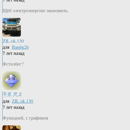
Щёб электроэнергию экономить.
ZIL.ok.130
для
Ванёк26
7 лет назад
Фстолбег?
千爪 尺.Z
для
ZIL.ok.130
7 лет назад
Функцией, с графиком