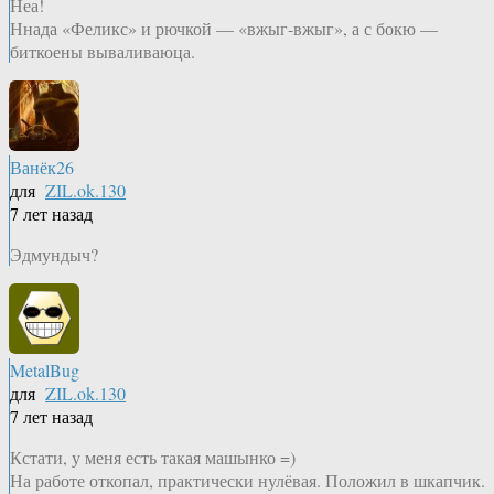
Неа!
Ннада «Феликс» и рючкой — «вжыг-вжыг», а с бокю —
биткоены вываливаюца.
Ванёк26
для
ZIL.ok.130
7 лет назад
Эдмундыч?
MetalBug
для
ZIL.ok.130
7 лет назад
Кстати, у меня есть такая машынко =)
На работе откопал, практически нулёвая. Положил в шкапчик.