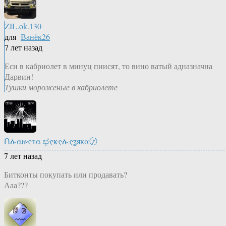
ZIL.ok.130
для
Ванёк26
7 лет назад
Еси в кабриолет в минуц пиисят, то вино ватый адназначна
Дарвин!
Тушки мороженые в кабриолете
Ոሉαዙҿτα ಭҿҝҿሉҿʓяҝα〄
7 лет назад
Битконты покупать или продавать?
Ааа???