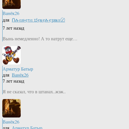
Ванёк26
для
Ոሉαዙҿτα ಭҿҝҿሉҿʓяҝα〄
7 лет назад
Вынь немедленно! А то натрут еще…
Арматур Батыр
для
Ванёк26
7 лет назад
Я не сказал, что в штанах..жэж..
Ванёк26
для
Арматур Батыр