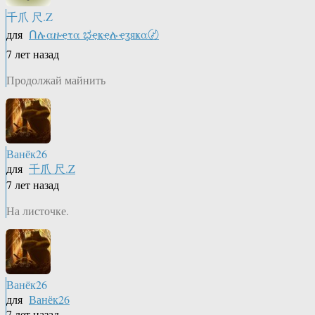
千爪 尺.Z
для
Ոሉαዙҿτα ಭҿҝҿሉҿʓяҝα〄
7 лет назад
Продолжай майнить
Ванёк26
для
千爪 尺.Z
7 лет назад
На листочке.
Ванёк26
для
Ванёк26
7 лет назад