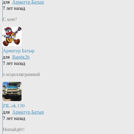
для
Арматур Батыр
7 лет назад
С кем?
Арматур Батыр
для
Ванёк26
7 лет назад
з осцилляграммой
ZIL.ok.130
для
Арматур Батыр
7 лет назад
Нипайдёт!