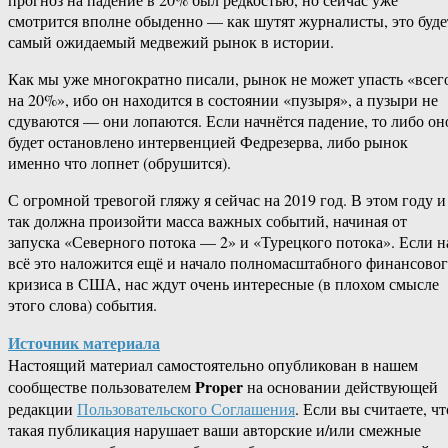
смотрится вполне обыденно — как шутят журналисты, это буде
самый ожидаемый медвежий рынок в истории.
Как мы уже многократно писали, рынок не может упасть «всег
на 20%», ибо он находится в состоянии «пузыря», а пузыри не
сдуваются — они лопаются. Если начнётся падение, то либо он
будет остановлено интервенцией Федрезерва, либо рынок
именно что лопнет (обрушится).
С огромной тревогой гляжу я сейчас на 2019 год. В этом году и
так должна произойти масса важных событий, начиная от
запуска «Северного потока — 2» и «Турецкого потока». Если н
всё это наложится ещё и начало полномасштабного финансово
кризиса в США, нас ждут очень интересные (в плохом смысле
этого слова) события.
Источник материала
Настоящий материал самостоятельно опубликован в нашем
Proper
сообществе пользователем
на основании действующей
редакции
Пользовательского Соглашения
. Если вы считаете, чт
такая публикация нарушает ваши авторские и/или смежные