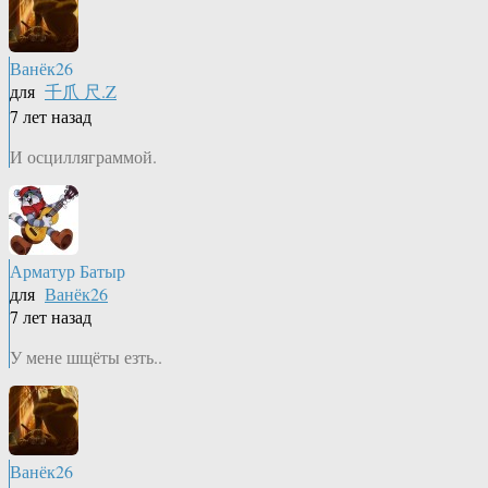
Ванёк26
для
千爪 尺.Z
7 лет назад
И осцилляграммой.
Арматур Батыр
для
Ванёк26
7 лет назад
У мене шщёты езть..
Ванёк26