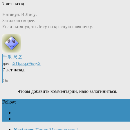
7 лет назад
Натянул. В Лису.
Затолкал скорее.
Если натянул, то Лису на красную шляпочку.
千爪 尺.Z
для
✡Ոթℴթ∋চҿ✡
7 лет назад
Ок
Чтобы добавить комментарий, надо залогиниться.
Follow:
Next story
Панду Макрона геть!