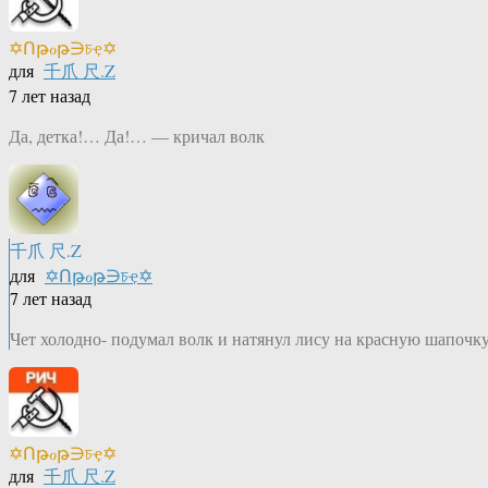
✡Ոթℴթ∋চҿ✡
для
千爪 尺.Z
7 лет назад
Да, детка!… Да!… — кричал волк
千爪 尺.Z
для
✡Ոթℴթ∋চҿ✡
7 лет назад
Чет холодно- подумал волк и натянул лису на красную шапочк
✡Ոթℴթ∋চҿ✡
для
千爪 尺.Z