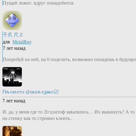
Пущай лежит, вдруг понадобится.
千爪 尺.Z
для
MetalBug
7 лет назад
Попробуй на ней, на 0 поделить, возможно попадешь в будуще
Ոሉαዙҿτα ಭҿҝҿሉҿʓяҝα〄
7 лет назад
И, да, у меня где то 20 цэнтоф завалялось… Их выкинуть? А то
на стенку как то стремно клеить..