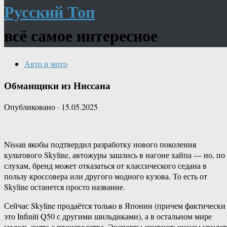
Русский Топ
всё самое интересное
Авто и мото
Обманщики из Ниссана
Опубликовано
·
15.05.2025
Nissan якобы подтвердил разработку нового поколения
культового Skyline, автожуры зашлись в нагоне хайпа — но, по
слухам, бренд может отказаться от классического седана в
пользу кроссовера или другого модного кузова. То есть от
Skyline останется просто название.
Сейчас Skyline продаётся только в Японии (причем фактически
это Infiniti Q50 с другими шильдиками), а в остальном мире
модель снята с производства. Эксперты считают: шансы увидет