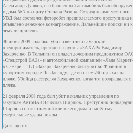
Александр Душков, его брошенный автомобиль был обнаруже
у дома № 7 по пр-ту Степана Разина. Сотрудниками местного
УВД был составлен фоторобот предполагаемого преступника и
объявлено денежное вознаграждение. Дальнейшие поиски ни к
чему не привели.
30 июня 2009 года был убит известный самарский
предприниматель, президент группы «ЗАХАР» Владимир
Захарченко. В Тольятти он владел дочерним предприятием ОА
«Спецстрой ВАЗа» и автомобильной компанией «Лада Маркет»
в Самаре — ТД «Захар». Захарченко был убит во Франции в
курортном городке Ле-Лаванду, где он с семьёй отдыхал на
пляже. Убийца расстрелял Захарченко, когда тот возвращался с
пляжа.
21 февраля 2008 года был убит начальник управления по
закупкам АвтоВАЗ Вячеслав Ширшов. Преступник подкараули
Ширшова на лестничной клетке его дома и нанёс ему
смертельные удары ножом.
Да тыщи их.