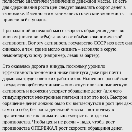
полностью аналогичен увеличению денежной массы. То есть
для сдерживания роста цен следует замедлять оборот денег в
экономике. Именно этим занимались советские экономисты – и
привели всё в упадок.
При заданной денежной массе скорость обращения денег во
многом (почти во всём) зависит от объёмов экономической
активности. Вот эту активность государство СССР изо всех си
снижало, а там, где не могло снизить – загоняло в серую,
немонетарную зону (например, левак за бартер).
Это оказалась дорога в никуда, поскольку уронило
эффективность экономики ниже плинтуса даже при почти
дармовом труде советских работников. Нынешнее российское
государство действует иначе – оно отпустило экономическую
активность и всячески ускоряет обращение денег (для чего
стимулируются электронные платежи и вот это всё). Быстрое
обращение денег должно было бы выплеснуться в рост цен даж
само по себе, без роста денежной массы – вот почему в
правительстве так внимательно смотрят на индексы
производства. Чтобы цены не росли – надо, чтобы рост
производства ОПЕРЕЖАЛ рост скорости обращения денег.