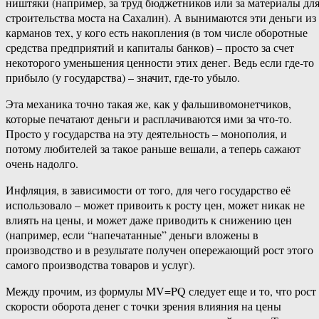
ништяки (например, за труд бюджетников или за материалы дл
строительства моста на Сахалин). А вынимаются эти деньги из
карманов тех, у кого есть накопления (в том числе оборотные
средства предприятий и капиталы банков) – просто за счет
некоторого уменьшения ценности этих денег. Ведь если где-то
прибыло (у государства) – значит, где-то убыло.
Эта механика точно такая же, как у фальшивомонетчиков,
которые печатают деньги и расплачиваются ими за что-то.
Просто у государства на эту деятельность – монополия, и
потому любителей за такое раньше вешали, а теперь сажают
очень надолго.
Инфляция, в зависимости от того, для чего государство её
использовало – может привоить к росту цен, может никак не
влиять на цены, и может даже приводить к снижению цен
(например, если “напечатанные” деньги вложены в
производство и в результате получен опережающий рост этого
самого производства товаров и услуг).
Между прочим, из формулы MV=PQ следует еще и то, что рост
скорости оборота денег с точки зрения влияния на цены