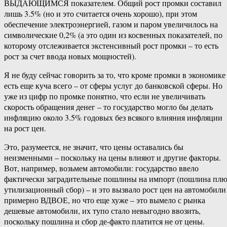
ВЫДАЮЩИМСЯ показателем. Общий рост промки составил
лишь 3.5% (но и это считается очень хорошо), при этом
обеспечение электроэнергией, газом и паром увеличилось на
символические 0,2% (а это один из косвенных показателей, по
которому отслеживается экстенсивный рост промки – то есть
рост за счет ввода новых мощностей).
Я не буду сейчас говорить за то, что кроме промки в экономике
есть еще куча всего – от сферы услуг до банковской сферы. Но
уже из цифр по промке понятно, что если не увеличивать
скорость обращения денег – то государство могло бы делать
инфляцию около 3.5% годовых без всякого влияния инфляции
на рост цен.
Это, разумеется, не значит, что цены оставались бы
неизменными – поскольку на цены влияют и другие факторы.
Вот, например, возьмем автомобили: государство ввело
фактически заградительные пошлины на импорт (пошлина пл
утилизационный сбор) – и это вызвало рост цен на автомобили
примерно ВДВОЕ, но что еще хуже – это вымело с рынка
дешевые автомобили, их тупо стало невыгодно ввозить,
поскольку пошлина и сбор де-факто платится не от цены.