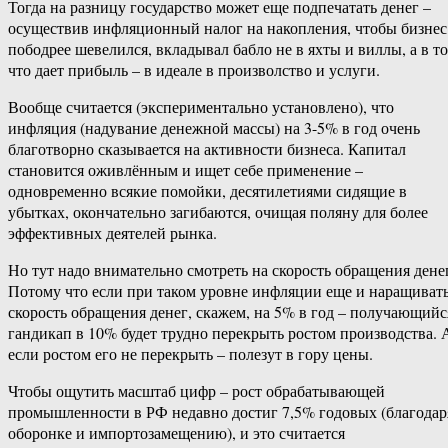
Тогда на разницу государство может еще подпечатать денег –
осуществив инфляционный налог на накопления, чтобы бизнес
пободрее шевелился, вкладывал бабло не в яхты и виллы, а в то
что дает прибыль – в идеале в произволство и услуги.
Вообще считается (экспериментально установлено), что
инфляция (надувание денежной массы) на 3-5% в год очень
благотворно сказывается на активности бизнеса. Капитал
становится оживлённым и ищет себе применение –
одновременно всякие помойки, десятилетиями сидящие в
убытках, окончательно загибаются, очищая поляну для более
эффективных деятелей рынка.
Но тут надо внимательно смотреть на скорость обращения дене
Потому что если при таком уровне инфляции еще и наращиват
скорость обращения денег, скажем, на 5% в год – получающийс
гандикап в 10% будет трудно перекрыть ростом производства. 
если ростом его не перекрыть – полезут в гору цены.
Чтобы ощутить масштаб цифр – рост обрабатывающей
промышленности в РФ недавно достиг 7,5% годовых (благодар
оборонке и импортозамещению), и это считается