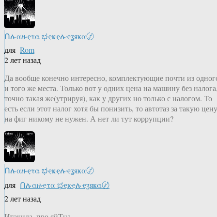
Ոሉαዙҿτα ಭҿҝҿሉҿʓяҝα〄
для
Rom
2 лет назад
Да вообще конечно интересно, комплектующие почти из одног
и того же места. Только вот у одних цена на машину без налога
точно такая же(утрируя), как у других но только с налогом. То
есть если этот налог хотя бы понизить, то автотаз за такую цен
на фиг никому не нужен. А нет ли тут коррупции?
Ոሉαዙҿτα ಭҿҝҿሉҿʓяҝα〄
для
Ոሉαዙҿτα ಭҿҝҿሉҿʓяҝα〄
2 лет назад
Итакида, про яйТца..