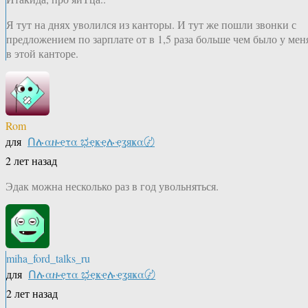
Я тут на днях уволился из канторы. И тут же пошли звонки с
предложением по зарплате от в 1,5 раза больше чем было у мен
в этой канторе.
Rom
для
Ոሉαዙҿτα ಭҿҝҿሉҿʓяҝα〄
2 лет назад
Эдак можна несколько раз в год увольняться.
miha_ford_talks_ru
для
Ոሉαዙҿτα ಭҿҝҿሉҿʓяҝα〄
2 лет назад