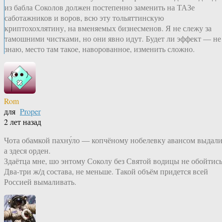
из бабла Соколов должен постепенно заменить на ТАЗе
саботажников и воров, всю эту тольяттинскую
криптохохлятину, на вменяемых бизнесменов. Я не слежу за
тамошними чистками, но они явно идут. Будет ли эффект — не
знаю, место там такое, наворованное, изменить сложно.
Rom
для
Proper
2 лет назад
Чота обамкой пахну́ло — копчёному нобелевку авансом выдали
а здеся орден.
Здаётца мне, шо энтому Соколу без Святой водицы не обойтись
Два-три ж/д состава, не меньше. Такой объём придется всей
Россией вымаливать.