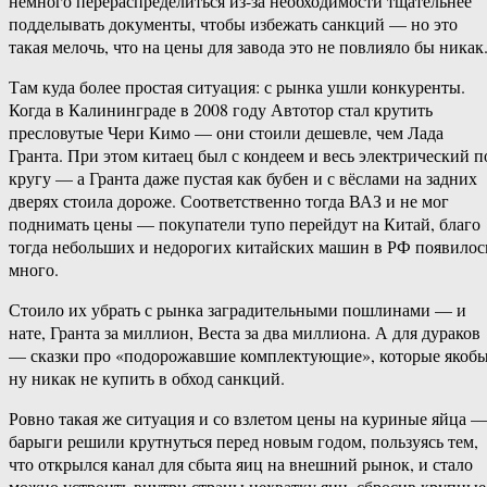
немного перераспределиться из-за необходимости тщательнее
подделывать документы, чтобы избежать санкций — но это
такая мелочь, что на цены для завода это не повлияло бы никак
Там куда более простая ситуация: с рынка ушли конкуренты.
Когда в Калининграде в 2008 году Автотор стал крутить
пресловутые Чери Кимо — они стоили дешевле, чем Лада
Гранта. При этом китаец был с кондеем и весь электрический п
кругу — а Гранта даже пустая как бубен и с вёслами на задних
дверях стоила дороже. Соответственно тогда ВАЗ и не мог
поднимать цены — покупатели тупо перейдут на Китай, благо
тогда небольших и недорогих китайских машин в РФ появилос
много.
Стоило их убрать с рынка заградительными пошлинами — и
нате, Гранта за миллион, Веста за два миллиона. А для дураков
— сказки про «подорожавшие комплектующие», которые якоб
ну никак не купить в обход санкций.
Ровно такая же ситуация и со взлетом цены на куриные яйца 
барыги решили крутнуться перед новым годом, пользуясь тем,
что открылся канал для сбыта яиц на внешний рынок, и стало
можно устроить внутри страны нехватку яиц, сбросив крупные