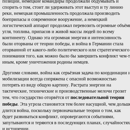
позиции, немецкие командиры продолжали обдумывать и
спорить о том, стоит ли удерживать этот выступ и ту линию
реки, немецкая промышленность продолжала производить
боеприпасы и современное вооружение, а немецкий
логистический аппарат продолжал перевозить огромные объё
угля, топлива, припасов и живой массы людей по всему
континенту. Однако эта огромная энергия и интенсивность
были оторваны от теории победы, и война в Германии стала
оторванной от какого-либо политического или стратегического
понимания того, как можно было бы завершить конфликт чем-
иным, кроме уничтожения родины немцев.
Другими словами, война как серьёзная задача по координации 
мобилизации всегда сопряжена с опасной возможностью
потерять из виду общую картину. Растрата энергии на
тактические, технические и производственные мелочи грозит
последовательной теории
тем, что государство оторвётся от
победы
. Эта угроза становится тем более насущной, чем дольш
длится война, поскольку первоначальные теории о том, как
будет развиваться конфликт, опровергаются событиями,
запутываются и теряются в последующих планах, случайностях
и истощении.