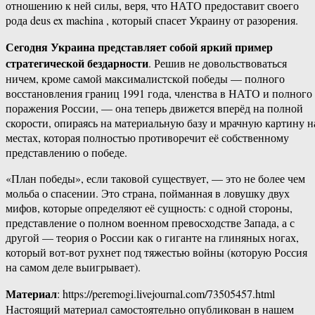
отношению к ней силы, веря, что НАТО предоставит своего
рода deus ex machina , который спасет Украину от разорения.
Сегодня Украина представляет собой яркий пример
стратегической бездарности
. Решив не довольствоваться
ничем, кроме самой максималистской победы — полного
восстановления границ 1991 года, членства в НАТО и полного
поражения России, — она теперь движется вперёд на полной
скорости, опираясь на материальную базу и мрачную картину н
местах, которая полностью противоречит её собственному
представлению о победе.
«План победы», если таковой существует, — это не более чем
мольба о спасении. Это страна, пойманная в ловушку двух
мифов, которые определяют её сущность: с одной стороны,
представление о полном военном превосходстве Запада, а с
другой — теория о России как о гиганте на глиняных ногах,
который вот-вот рухнет под тяжестью войны (которую Россия
на самом деле выигрывает).
Материал
: https://peremogi.livejournal.com/73505457.html
Настоящий материал самостоятельно опубликован в нашем