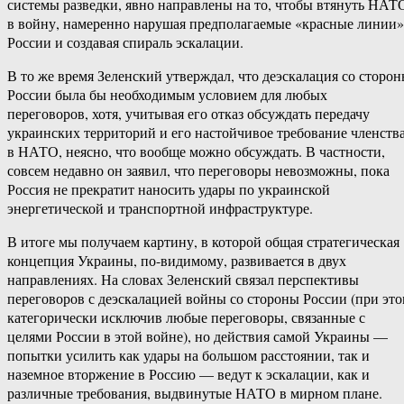
системы разведки, явно направлены на то, чтобы втянуть НАТ
в войну, намеренно нарушая предполагаемые «красные линии»
России и создавая спираль эскалации.
В то же время Зеленский утверждал, что деэскалация со сторо
России была бы необходимым условием для любых
переговоров, хотя, учитывая его отказ обсуждать передачу
украинских территорий и его настойчивое требование членств
в НАТО, неясно, что вообще можно обсуждать. В частности,
совсем недавно он заявил, что переговоры невозможны, пока
Россия не прекратит наносить удары по украинской
энергетической и транспортной инфраструктуре.
В итоге мы получаем картину, в которой общая стратегическая
концепция Украины, по-видимому, развивается в двух
направлениях. На словах Зеленский связал перспективы
переговоров с деэскалацией войны со стороны России (при эт
категорически исключив любые переговоры, связанные с
целями России в этой войне), но действия самой Украины —
попытки усилить как удары на большом расстоянии, так и
наземное вторжение в Россию — ведут к эскалации, как и
различные требования, выдвинутые НАТО в мирном плане.