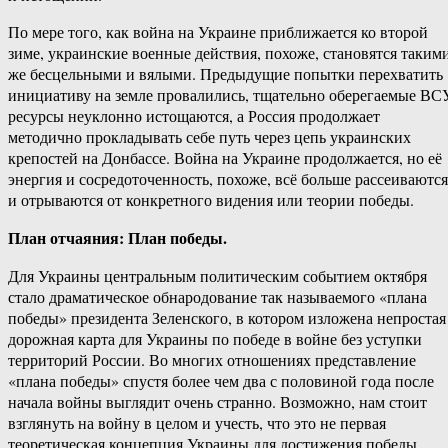
По мере того, как война на Украине приближается ко второй
зиме, украинские военные действия, похоже, становятся таким
же бесцельными и вялыми. Предыдущие попытки перехватить
инициативу на земле провалились, тщательно оберегаемые ВС
ресурсы неуклонно истощаются, а Россия продолжает
методично прокладывать себе путь через цепь украинских
крепостей на Донбассе. Война на Украине продолжается, но её
энергия и сосредоточенность, похоже, всё больше рассеиваются
и отрываются от конкретного видения или теории победы.
План отчаяния: План победы.
Для Украины центральным политическим событием октября
стало драматическое обнародование так называемого «плана
победы» президента Зеленского, в котором изложена непростая
дорожная карта для Украины по победе в войне без уступки
территорий России. Во многих отношениях представление
«плана победы» спустя более чем два с половиной года после
начала войны выглядит очень странно. Возможно, нам стоит
взглянуть на войну в целом и учесть, что это не первая
теоретическая концепция Украины для достижения победы.