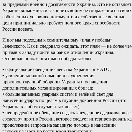
за пределами военной досягаемости Украины. Это не оставляет
Украине возможности закончить войну без поражения на своих
собственных условиях, потому что их собственные военные
цели принципиально требуют полного краха способности
России воевать.
И вот мы подходим к сомнительному «плану победы»
Зеленского. Как и следовало ожидать, этот план — не более че
призыв к Западу пойти ва-банк в отношении Украины.
Основные положения плана победы таковы:
• официальное обещание членства Украины в НАТО;
• усиление западной помощи для укрепления
противовоздушной обороны Украины и оснащения
дополнительных механизированных бригад;
• больше западных ударных систем и зелёный свет для
нанесения ударов по целям в глубине довоенной России (что
Украина в любом случае и так делает);
• неопределённое обещание создать «неядерное сдерживающее
средство» против России, которое следует интерпретировать ка
продолжение запроса на западную помощь в нанесении
глубоких ударов по российской территории;