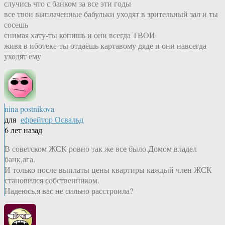
случись что с банком за все эти годы
все твои выплаченные бабульки уходят в зрительный зал и ты
сосешь
снимая хату-ты копишь и они всегда ТВОИ
живя в иботеке-ты отдаёшь картавому дяде и они навсегда
уходят ему
nina postnikova
для
ефрейтор Освальд
6 лет назад
В советском ЖСК ровно так же все было.Домом владел
банк,ага.
И только после выплаты цены квартиры каждый член ЖСК
становился собственником.
Надеюсь,я вас не сильно расстроила?