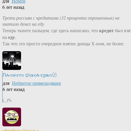
для
Henren
6 лет назад
Трети россиян с кредитами (32 процента опрошенных) не
хватило денег на еду
кредит
Теперь ткните пальцем, где здесь написано, что
был взя
еду
на
.
Так что это просто очередное взятие днища Х-ном, не более.
Ոሉαዙҿτα ಭҿҝҿሉҿʓяҝα〄
для
Небритое прямоходящее
6 лет назад
(_)%
ефрейтор Освальд