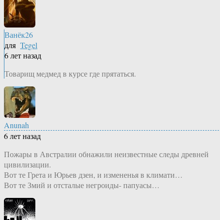
Ванёк26
для
Tegel
6 лет назад
Товарищ медмед в курсе где прятаться.
Anunah
6 лет назад
Пожары в Австралии обнажили неизвестные следы древней
цивилизации.
Вот те Грета и Юрьев дзен, и измененья в климати…
Вот те Змий и отсталые негроиды- папуасы…