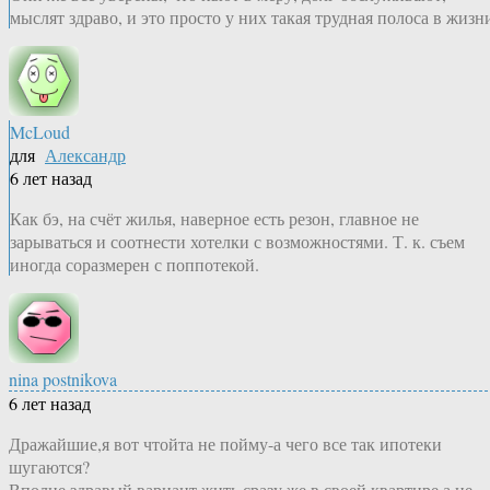
мыслят здраво, и это просто у них такая трудная полоса в жизн
McLoud
для
Александр
6 лет назад
Как бэ, на счёт жилья, наверное есть резон, главное не
зарываться и соотнести хотелки с возможностями. Т. к. съем
иногда соразмерен с поппотекой.
nina postnikova
6 лет назад
Дражайшие,я вот чтойта не пойму-а чего все так ипотеки
шугаются?
Вполне здравый вариант жить сразу же в своей квартире,а не