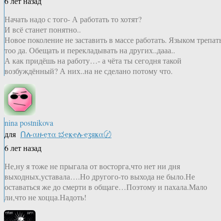
6 лет назад
Начать надо с того- А работать то хотят?
И всё станет понятно..
Новое поколение не заставить в массе работать. Языком трепат
тоо да. Обещать и перекладывать на других..дааа..
А как придёшь на работу…- а чёта ты сегодня такой
возбуждённый? А них..на не сделано потому что.
nina postnikova
для
Ոሉαዙҿτα ಭҿҝҿሉҿʓяҝα〄
6 лет назад
Не,ну я тоже не прыгала от восторга,что нет ни дня
выходных,уставала….Но другого-то выхода не было.Не
оставаться же до смерти в общаге…Поэтому и пахала.Мало
ли,что не хоцца.Надоть!