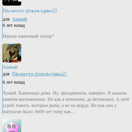
Ոሉαዙҿτα ಭҿҝҿሉҿʓяҝα〄
для
Anunah
6 лет назад
Нашли каменный топор?
Anunah
для
Ոሉαዙҿτα ಭҿҝҿሉҿʓяҝα〄
6 лет назад
Хужей. Каменные дома. Ну, фундаменты, наверно. И каналы
камнем выложенные. Не как в венециях, да беломорах. А шоб
угрей ловить, которые рыба, а не на морде. Во как оно у
папуасов было. 6600 лет тому как…