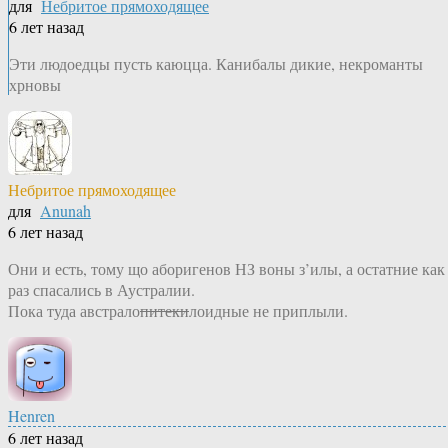
для
Небритое прямоходящее
6 лет назад
Эти людоедцы пусть каюцца. Канибалы дикие, некроманты
хрновы
Небритое прямоходящее
для
Anunah
6 лет назад
Они и есть, тому що аборигенов НЗ воны з’илы, а остатние как
раз спасались в Аустралии.
Пока туда австрало
питеки
лоидные не приплыли.
Henren
6 лет назад