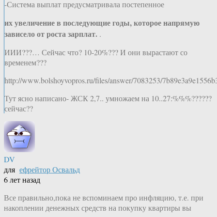
-Система выплат предусматривала постепенное
их увеличение в последующие годы, которое напрямую
зависело от роста зарплат.
.
ИИИ???… Сейчас что? 10-20%??? И они вырастают со
временем???
http://www.bolshoyvopros.ru/files/answer/7083253/7b89e3a9e155
Тут ясно написано- ЖСК 2,7.. умножаем на 10..27:%%%??????
сейчас??
DV
для
ефрейтор Освальд
6 лет назад
Все правильно,пока не вспоминаем про инфляцию, т.е. при
накоплении денежных средств на покупку квартиры вы