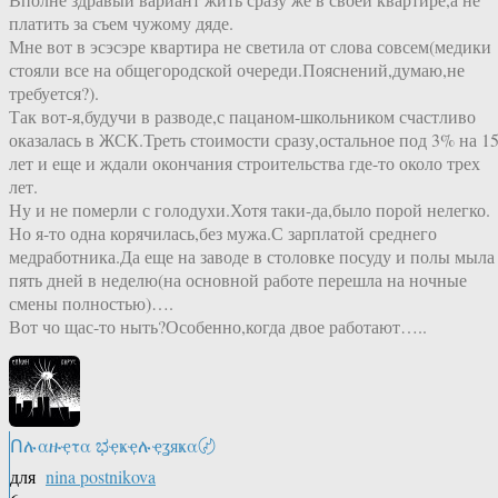
платить за съем чужому дяде.
Мне вот в эсэсэре квартира не светила от слова совсем(медики
стояли все на общегородской очереди.Пояснений,думаю,не
требуется?).
Так вот-я,будучи в разводе,с пацаном-школьником счастливо
оказалась в ЖСК.Треть стоимости сразу,остальное под 3% на 1
лет и еще и ждали окончания строительства где-то около трех
лет.
Ну и не померли с голодухи.Хотя таки-да,было порой нелегко.
Но я-то одна корячилась,без мужа.С зарплатой среднего
медработника.Да еще на заводе в столовке посуду и полы мыла
пять дней в неделю(на основной работе перешла на ночные
смены полностью)….
Вот чо щас-то ныть?Особенно,когда двое работают…..
Ոሉαዙҿτα ಭҿҝҿሉҿʓяҝα〄
для
nina postnikova