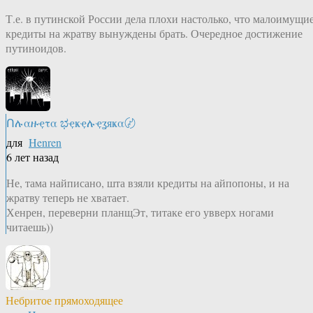
Т.е. в путинской России дела плохи настолько, что малоимущи
кредиты на жратву вынуждены брать. Очередное достижение
путиноидов.
Ոሉαዙҿτα ಭҿҝҿሉҿʓяҝα〄
для
Henren
6 лет назад
Не, тама найписано, шта взяли кредиты на айпопоны, и на
жратву теперь не хватает.
Хенрен, переверни планщЭт, титаке его увверх ногами
читаешь))
Небритое прямоходящее