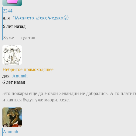
2244
для
Ոሉαዙҿτα ಭҿҝҿሉҿʓяҝα〄
6 лет назад
Хуже — цуеток
Небритое прямоходящее
для
Anunah
6 лет назад
Это пожары ещё до Новой Зеландии не добрались. А то платит
и каяться будут уже маори, хехе.
Anunah