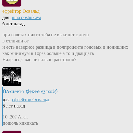
ефрейтор Освальд
для
nina postnikova
6 лет назад
при советах никто тебя не выкинет с дома
в отличии от
и есть наверное разница в полпроцента годовых и нонишних
как минимум в 10раз больше,а то и дваццать
Надеюсь,я вас не сильно расстроил?
Ոሉαዙҿτα ಭҿҝҿሉҿʓяҝα〄
для
ефрейтор Освальд
6 лет назад
10..20? Ага..
пошоль хихикать