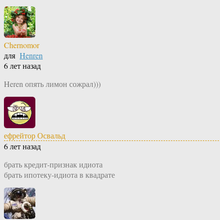
Chernomor
для
Henren
6 лет назад
Heren опять лимон сожрал)))
ефрейтор Освальд
6 лет назад
брать кредит-признак идиота
брать ипотеку-идиота в квадрате