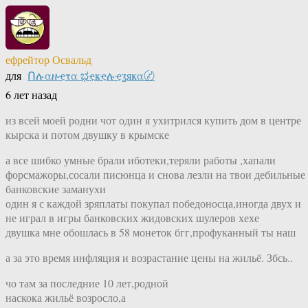
ефрейтор Освальд
для
Ոሉαዙҿτα ಭҿҝҿሉҿʓяҝα〄
6 лет назад
из всей моей родни чот один я ухитрился купить дом в центре
кырска и потом двушку в крымске
а все шибко умные брали иботеки,теряли работы ,хапали
форсмажоры,сосали писюнца и снова лезли на твои дебильные
банковские заманухи
один я с каждой зряплаты покупал победоносца,иногда двух и
не играл в игры банковских жидовских шулеров хехе
двушка мне обошлась в 58 монеток бгг,профуканный ты наш
а за это время инфляция и возрастание цены на жильё. Збсь..
чо там за последние 10 лет,родной
наскока жильё возросло,а