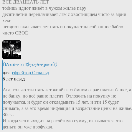
ВСЕ ДВАЦЦАТЬ ЛЕТ
тобишь идиот живёт в чужом жилье пару
десятилетий,переплачивает лям с хвостищщем чисто за мрии
хехе
неидиот вкалывает лет пять и покупает на собранное бабло
чисто СВОЁ
Ոሉαዙҿτα ಭҿҝҿሉҿʓяҝα〄
для
ефрейтор Освальд
6 лет назад
Ага, только эти пять лет живёт в съёмном сарае платит бапке, а
не банку, но всё равно платит. Отложить на покупку не
получается, и будет он откладывать 15 лет, и эти 15 будет
снимать, а за это время инфляция и возрастание цены на жильё
Збсь..
И когда чел выходит на расчётную сумму, оказывается, что
деньги он уже профукал.