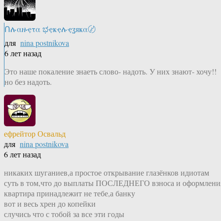
Ոሉαዙҿτα ಭҿҝҿሉҿʓяҝα〄
для
nina postnikova
6 лет назад
Это наше покаление знаеть слово- надоть. У них знают- хочу!!
но без надоть.
ефрейтор Освальд
для
nina postnikova
6 лет назад
никаких шуганиев,а простое открывание глазёнков идиотам
суть в том,что до выплаты ПОСЛЕДНЕГО взноса и оформлени
квартира принадлежит не тебе,а банку
вот и весь хрен до копейки
случись что с тобой за все эти годы