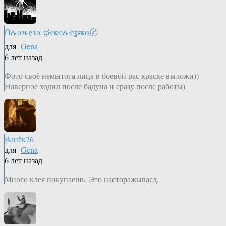
Ոሉαዙҿτα ಭҿҝҿሉҿʓяҝα〄
для
Gena
6 лет назад
Фото своё немытога лица в боевой рас краске выложи))
Наверное ходил после бадуна и сразу после работы)
Ванёк26
для
Gena
6 лет назад
Много клея покупаешь. Это насторажываед.