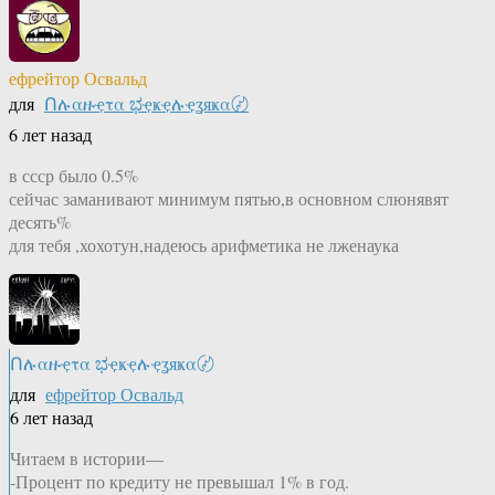
ефрейтор Освальд
для
Ոሉαዙҿτα ಭҿҝҿሉҿʓяҝα〄
6 лет назад
в ссср было 0.5%
сейчас заманивают минимум пятью,в основном слюнявят
десять%
для тебя ,хохотун,надеюсь арифметика не лженаука
Ոሉαዙҿτα ಭҿҝҿሉҿʓяҝα〄
для
ефрейтор Освальд
6 лет назад
Читаем в истории—
-Процент по кредиту не превышал 1% в год.