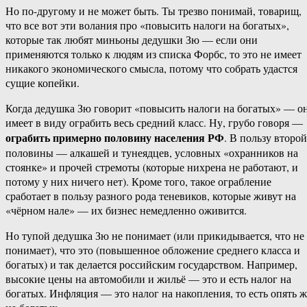
Но по-другому и не может быть. Ты трезво понимай, товарищ,
что все вот эти волания про «повысить налоги на богатых»,
которые так любят миньоны дедушки Зю — если они
применяются только к людям из списка Форбс, то это не имеет
никакого экономического смысла, потому что собрать удастся
сущие копейки.
Когда дедушка Зю говорит «повысить налоги на богатых» — о
имеет в виду ограбить весь средний класс. Ну, грубо говоря —
ограбить примерно половину населения РФ
. В пользу второй
половины — алкашей и тунеядцев, условных «охранников на
стоянке» и прочей стремоты (которые нихрена не работают, и
потому у них ничего нет). Кроме того, такое ограбление
сработает в пользу разного рода теневиков, которые живут на
«чёрном нале» — их бизнес немедленно оживится.
Но тупой дедушка Зю не понимает (или прикидывается, что не
понимает), что это (повышенное обложение среднего класса и
богатых) и так делается российским государством. Например,
высокие цены на автомобили и жильё — это и есть налог на
богатых. Инфляция — это налог на накопления, то есть опять ж