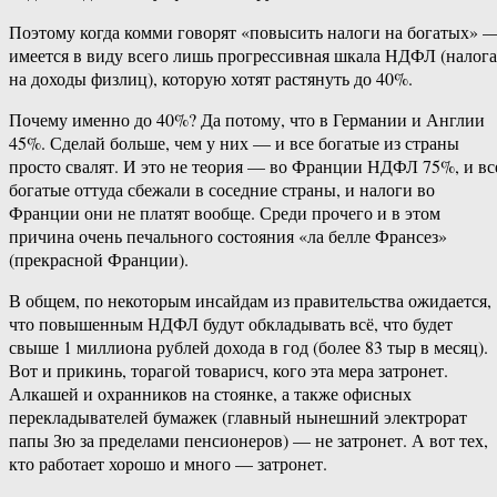
Поэтому когда комми говорят «повысить налоги на богатых» 
имеется в виду всего лишь прогрессивная шкала НДФЛ (налога
на доходы физлиц), которую хотят растянуть до 40%.
Почему именно до 40%? Да потому, что в Германии и Англии
45%. Сделай больше, чем у них — и все богатые из страны
просто свалят. И это не теория — во Франции НДФЛ 75%, и вс
богатые оттуда сбежали в соседние страны, и налоги во
Франции они не платят вообще. Среди прочего и в этом
причина очень печального состояния «ла белле Франсез»
(прекрасной Франции).
В общем, по некоторым инсайдам из правительства ожидается,
что повышенным НДФЛ будут обкладывать всё, что будет
свыше 1 миллиона рублей дохода в год (более 83 тыр в месяц).
Вот и прикинь, торагой товарисч, кого эта мера затронет.
Алкашей и охранников на стоянке, а также офисных
перекладывателей бумажек (главный нынешний электрорат
папы Зю за пределами пенсионеров) — не затронет. А вот тех,
кто работает хорошо и много — затронет.