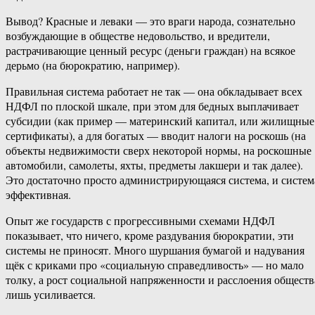
Вывод? Красные и леваки — это враги народа, сознательно
возбуждающие в обществе недовольство, и вредители,
растрачивающие ценный ресурс (деньги граждан) на всякое
дерьмо (на бюрократию, например).
Правильная система работает не так — она обкладывает всех
НДФЛ по плоской шкале, при этом для бедных выплачивает
субсидии (как пример — материнский капитал, или жилищные
сертификаты), а для богатых — вводит налоги на роскошь (на
объекты недвижимости сверх некоторой нормы, на роскошные
автомобили, самолеты, яхты, предметы лакшери и так далее).
Это достаточно просто администрирующаяся система, и систем
эффективная.
Опыт же государств с прогрессивными схемами НДФЛ
показывает, что ничего, кроме раздувания бюрократии, эти
системы не приносят. Много шуршания бумагой и надувания
щёк с криками про «социальную справедливость» — но мало
толку, а рост социальной напряженности и расслоения обществ
лишь усиливается.