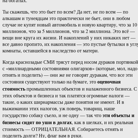
на богатых.
Ты скажешь, что это бьет по всем? Да нет, не по всем — по
алкашам и тунеядцам это практически не бьет, они в любом
случае не купят новый автомобиль и новую квартиру, что за 10
миллионов, что за 5 миллионов, что за 2 миллиона. Это всё —
вещи вне круга их жизни. И накоплений у них никаких нет —
все давно пропито, их накопления — это пустые бутылки в угл
комнаты, оставшейся в наследство от матери.
Когда краснозадые СМИ трясут перед носом дураков портянко
с «миллиардными состояниями олигархов» (которые, мол, надо
отнять и поделить) — они же не говорят дуракам, что все эти
оценочная
состояния существуют только на бумаге, это
стоимость
промышленных объектов и налаженного бизнеса. С
этих объектов и бизнеса и так платятся огромные налоги —
такие, о каких ширнармассы даже понятия не имеют. И в
выжимании этих налогов, уж поверь, товарищ, наше
эти объекты и
государство собаку съело, и не одну — так что
бизнесы сидят по уши в долгах
, как в шелках, и их реальная
стоимость — ОТРИЦАТЕЛЬНАЯ. Собираетесь отнять и
поделить долги? Ну, флаг вам в руки.