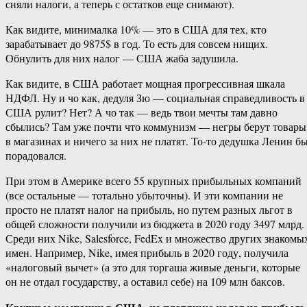
сняли налоги, а теперь с остатков еще снимают).
Как видите, минималка 10% — это в США для тех, кто
зарабатывает до 9875$ в год. То есть для совсем нищих.
Обнулить для них налог — США жаба задушила.
Как видите, в США работает мощная прогрессивная шкала
НДФЛ. Ну и чо как, дедуля Зю — социальная справедливость в
США рулит? Нет? А чо так — ведь твои мечты там давно
сбылись? Там уже почти что коммунизм — негры берут товары
в магазинах и ничего за них не платят. То-то дедушка Ленин б
порадовался.
При этом в Америке всего 55 крупных прибыльных компаний
(все остальные — тотально убыточны). И эти компании не
просто не платят налог на прибыль, но путем разных льгот в
общей сложности получили из бюджета в 2020 году 3497 млрд.
Среди них Nike, Salesforce, FedEx и множество других знакомы
имен. Например, Nike, имея прибыль в 2020 году, получила
«налоговый вычет» (а это для торгаша живые деньги, которые
он не отдал государству, а оставил себе) на 109 млн баксов.