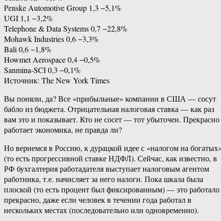
Penske Automotive Group 1,3 −5,1%
UGI 1,1 −3,2%
Telephone & Data Systems 0,7 −22,8%
Mohawk Industries 0,6 −3,3%
Bali 0,6 −1,8%
Howmet Aerospace 0,4 −0,5%
Sanmina-SCI 0,3 −0,1%
Источник: The New York Times
Вы поняли, да? Все «прибыльные» компании в США — сосут
бабло из бюджета. Отрицательная налоговая ставка — как раз
вам это и показывает. Кто не сосет — тот убыточен. Прекрасно
работает экономика, не правда ли?
Но вернемся в Россию, к дурацкой идее с «налогом на богатых
(то есть прогрессивной ставке НДФЛ). Сейчас, как известно, в
РФ бухгалтерия работадателя выступает налоговым агентом
работника, т.е. начисляет за него налоги. Пока шкала была
плоской (то есть процент был фиксированным) — это работало
прекрасно, даже если человек в течении года работал в
нескольких местах (последовательно или одновременно).