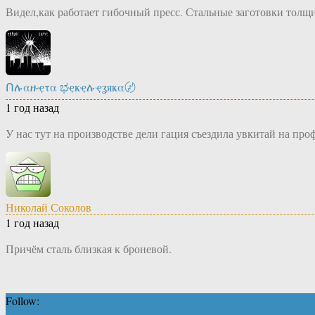
Видел,как работает гибочный пресс. Стальные заготовки толщ
Ոሉαዙҿτα ಭҿҝҿሉҿʓяҝα〄
1 год назад
У нас тут на производстве дели гация съездила увкитай на про
Николай Соколов
1 год назад
Причём сталь близкая к броневой.
Follow: