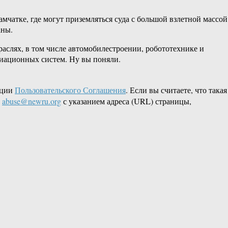
атке, где могут приземляться суда с большой взлетной массой
аны.
аслях, в том числе автомобилестроении, робототехнике и
иационных систем. Ну вы поняли.
кции
Пользовательского Соглашения
. Если вы считаете, что такая
L
abuse@newru.org
с указанием адреса (URL) страницы,