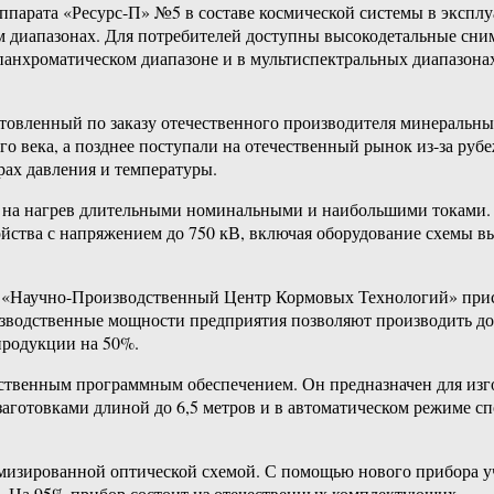
аппарата «Ресурс-П» №5 в составе космической системы в экспл
диапазонах. Для потребителей доступны высокодетальные сним
панхроматическом диапазоне и в мультиспектральных диапазона
отовленный по заказу отечественного производителя минеральн
о века, а позднее поступали на отечественный рынок из-за рубе
рах давления и температуры.
 на нагрев длительными номинальными и наибольшими токами.
ройства с напряжением до 750 кВ, включая оборудование схемы
«Научно-Производственный Центр Кормовых Технологий» присту
зводственные мощности предприятия позволяют производить до 2
продукции на 50%.
твенным программным обеспечением. Он предназначен для изго
готовками длиной до 6,5 метров и в автоматическом режиме сп
мизированной оптической схемой. С помощью нового прибора уч
е. На 95% прибор состоит из отечественных комплектующих.