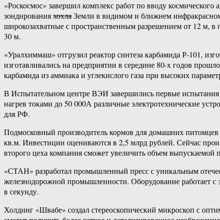
«Роскосмос» завершил комплекс работ по вводу космического 
зондирования
хохла
Земли в видимом и ближнем инфракрасном 
широкозахватные с пространственным разрешением от 12 м, в 
30 м.
«Уралхиммаш» отгрузил реактор синтеза карбамида Р-101, изг
изготавливались на предприятии в середине 80-х годов прошлог
карбамида из аммиака и углекислого газа при высоких парамет
В Испытательном центре ВЭИ завершились первые испытания
нагрев токами до 50 000А различные электротехнические уст
для РФ.
Подмосковный производитель кормов для домашних питомцев 
кв.м. Инвестиции оцениваются в 2,5 млрд рублей. Сейчас прои
второго цеха компания сможет увеличить объем выпускаемой 
«СТАН» разработал промышленный пресс с уникальным отечес
железнодорожной промышленности. Оборудование работает с за
в секунду.
Холдинг «Швабе» создал стереоскопический микроскоп с опти
смогут получить более четкое и детализированное изображени