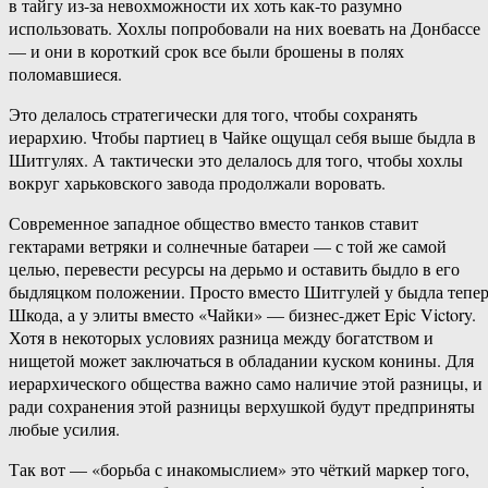
в тайгу из-за невохможности их хоть как-то разумно
использовать. Хохлы попробовали на них воевать на Донбассе
— и они в короткий срок все были брошены в полях
поломавшиеся.
Это делалось стратегически для того, чтобы сохранять
иерархию. Чтобы партиец в Чайке ощущал себя выше быдла в
Шитгулях. А тактически это делалось для того, чтобы хохлы
вокруг харьковского завода продолжали воровать.
Современное западное общество вместо танков ставит
гектарами ветряки и солнечные батареи — с той же самой
целью, перевести ресурсы на дерьмо и оставить быдло в его
быдляцком положении. Просто вместо Шитгулей у быдла тепе
Шкода, а у элиты вместо «Чайки» — бизнес-джет Epic Victory.
Хотя в некоторых условиях разница между богатством и
нищетой может заключаться в обладании куском конины. Для
иерархического общества важно само наличие этой разницы, и
ради сохранения этой разницы верхушкой будут предприняты
любые усилия.
Так вот — «борьба с инакомыслием» это чёткий маркер того,