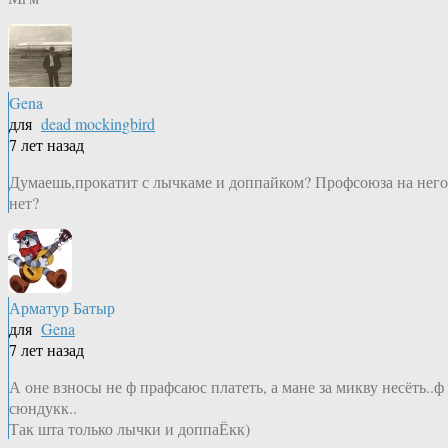
Gena
для
dead mockingbird
7 лет назад
Думаешь,прокатит с лычкаме и доппайком? Профсоюза на него
нет?
Арматур Батыр
для
Gena
7 лет назад
А оне взносы не ф прафсаюс платеть, а мане за микву несёть..ф
сюндукк..
Так шта только лычки и доппаЁкк)