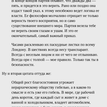
В конце концов партия объявит, что дважды два —
пять, и придется в это верить. Рано или поздно она
издаст такой указ, к этому неизбежно ведет логика ее
власти. Ее философия молчаливо отрицает не только
верность твоего восприятия, но и само
существование внешнего мира. Партия велела тебе
не верить своим глазам и ушам. И это ее
окончательный, самый важный приказ.
Часами расклеиваю их паскудные листки по всему
Лондону. В шествиях всегда несу транспарант.
Всегда с веселым лицом и ни от чего не отлыниваю.
Всегда ори с толпой — мое правило. Только так ты в
безопасности.
Ну и вторая цитата оттуда же:
Общий рост благосостояния угрожает
иерархическому обществу гибелью, а в каком-то
смысле и есть уже его гибель. В мире, где рабочий
день короток, где каждый сыт и живет в доме с
ванной и холодильником, владеет автомобилем,