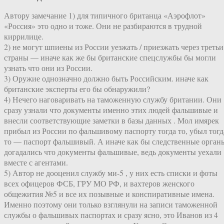
Автору замечание 1) для типичного британца «Аэрофлот»
«Россия» это одно и тоже. Они не разбираются в трудной
киррилице.
2) не могут шпиены из России уезжать / приезжать через третьи
страны — иначе как же бы британские спецслужбы бы могли
узнать что они из России.
3) Оружие однозначно должно быть Российским. иначе как
британские эксперты его бы обнаружили?
4) Нечего наговаривать на таможенную службу британии. Они
сразу узнали что документы именно этих людей фальшивые и
внесли соответствующие заметки в базы данных . Мол имярек
прибыл из России по фальшивому паспорту тогда то, убыл тогд
то — паспорт фальшивый. А иначе как бы следственные орган
догадались что документы фальшивые, ведь документы уехали
вместе с агентами.
5) Автор не дооценил службу ми-5 , у них есть списки и фоты
всех офицеров ФСБ, ГРУ МО РФ, и вахтеров женского
общежития №5 и все их позывные и конспиративные имена.
Именно поэтому они только взглянули на записи таможенной
службы о фальшивых паспортах и сразу ясно, это Иванов из 4