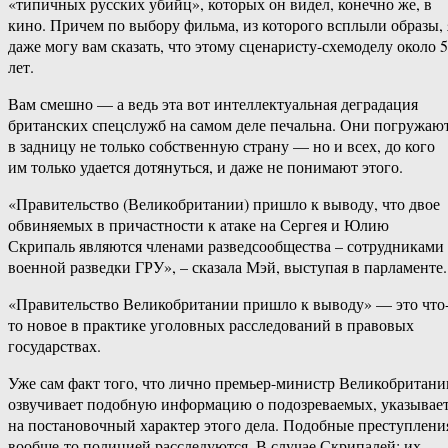
«типичных русских убийц», которых он видел, конечно же, в
кино. Причем по выбору фильма, из которого всплыли образы, 
даже могу вам сказать, что этому сценаристу-схемоделу около 
лет.
Вам смешно — а ведь эта вот интеллектуальная деградация
британских спецслужб на самом деле печальна. Они погружаю
в задницу не только собственную страну — но и всех, до кого
им только удается дотянуться, и даже не понимают этого.
«Правительство (Великобритании) пришло к выводу, что двое
обвиняемых в причастности к атаке на Сергея и Юлию
Скрипаль являются членами разведсообщества – сотрудниками
военной разведки ГРУ», – сказала Мэй, выступая в парламенте.
«Правительство Великобритании пришло к выводу» — это что
то новое в практике уголовных расследований в правовых
государствах.
Уже сам факт того, что лично премьер-министр Великобритани
озвучивает подобную информацию о подозреваемых, указывае
на постановочный характер этого дела. Подобные преступлени
вообще-то полицией расследуются. В случае Скрипалей: их