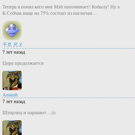
Теперь я понял кого мне Мэй напоминает! Кобылу! Ну а
К.Собчак ваще на 75% состоит из нагличан…
千爪 尺.Z
7 лет назад
Цирк продолжается
Anunah
7 лет назад
Штирлиц и парашют…)))