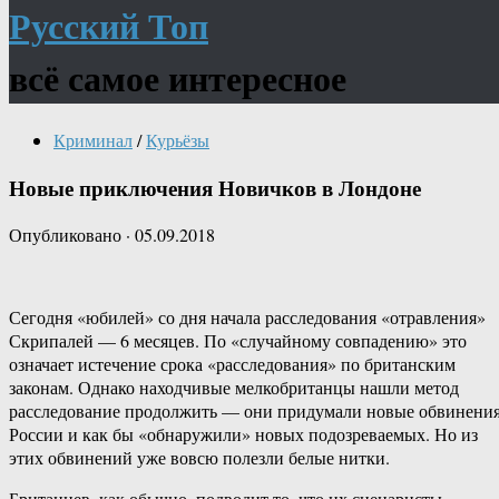
Русский Топ
всё самое интересное
Криминал
/
Курьёзы
Новые приключения Новичков в Лондоне
Опубликовано
·
05.09.2018
Сегодня «юбилей» со дня начала расследования «отравления»
Скрипалей — 6 месяцев. По «случайному совпадению» это
означает истечение срока «расследования» по британским
законам. Однако находчивые мелкобританцы нашли метод
расследование продолжить — они придумали новые обвинени
России и как бы «обнаружили» новых подозреваемых. Но из
этих обвинений уже вовсю полезли белые нитки.
Британцев, как обычно, подводит то, что их сценаристы