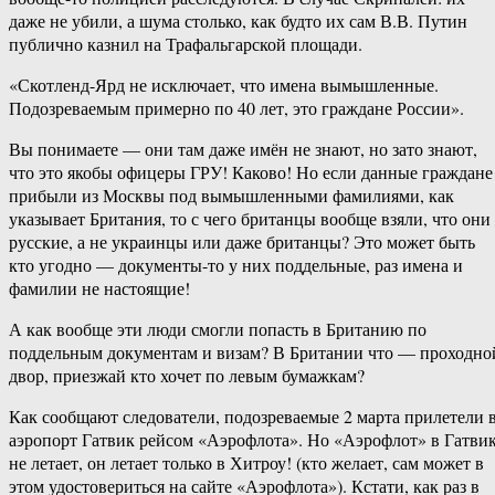
даже не убили, а шума столько, как будто их сам В.В. Путин
публично казнил на Трафальгарской площади.
«Скотленд-Ярд не исключает, что имена вымышленные.
Подозреваемым примерно по 40 лет, это граждане России».
Вы понимаете — они там даже имён не знают, но зато знают,
что это якобы офицеры ГРУ! Каково! Но если данные граждане
прибыли из Москвы под вымышленными фамилиями, как
указывает Британия, то с чего британцы вообще взяли, что они
русские, а не украинцы или даже британцы? Это может быть
кто угодно — документы-то у них поддельные, раз имена и
фамилии не настоящие!
А как вообще эти люди смогли попасть в Британию по
поддельным документам и визам? В Британии что — проходно
двор, приезжай кто хочет по левым бумажкам?
Как сообщают следователи, подозреваемые 2 марта прилетели 
аэропорт Гатвик рейсом «Аэрофлота». Но «Аэрофлот» в Гатви
не летает, он летает только в Хитроу! (кто желает, сам может в
этом удостовериться на сайте «Аэрофлота»). Кстати, как раз в