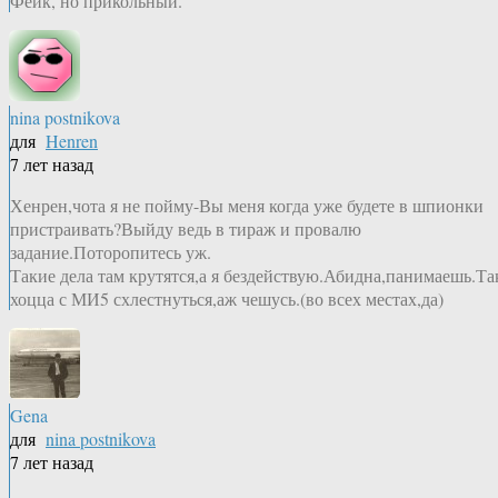
Фейк, но прикольный.
nina postnikova
для
Henren
7 лет назад
Хенрен,чота я не пойму-Вы меня когда уже будете в шпионки
пристраивать?Выйду ведь в тираж и провалю
задание.Поторопитесь уж.
Такие дела там крутятся,а я бездействую.Абидна,панимаешь.Та
хоцца с МИ5 схлестнуться,аж чешусь.(во всех местах,да)
Gena
для
nina postnikova
7 лет назад