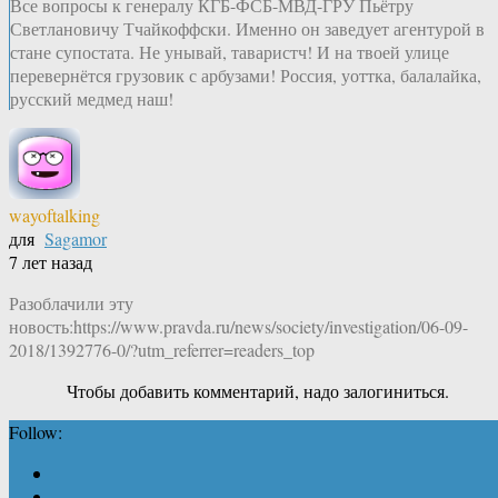
Все вопросы к генералу КГБ-ФСБ-МВД-ГРУ Пьётру
Светлановичу Тчайкоффски. Именно он заведует агентурой в
стане супостата. Не унывай, таваристч! И на твоей улице
перевернётся грузовик с арбузами! Россия, уоттка, балалайка,
русский медмед наш!
wayoftalking
для
Sagamor
7 лет назад
Разоблачили эту
новость:https://www.pravda.ru/news/society/investigation/06-09-
2018/1392776-0/?utm_referrer=readers_top
Чтобы добавить комментарий, надо залогиниться.
Follow: