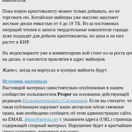
Пока новую криптовалюту можно только добывать, но не
торговать ею. Китайские майнеры уже массово закупают
жесткие диски емкостью от 4 до 18 ТБ. Из-за постоянных
операций чтения и записи твердотельные накопители гораздо
хуже подходят для добычи криптовалюты, но цена и на них
растет в КНР.
На яндексмаркете уже в комментариях вой стоит из-за роста це
на диски, и сыплются проклятия в адрес майнеров.
Ждем-с, когда на корпусах и кулерах майнить будут.
Источник материала
Настоящий материал самостоятельно опубликован в нашем
Proper
сообществе пользователем
на основании действующей
редакции
Пользовательского Соглашения
. Если вы считаете, чт
такая публикация нарушает ваши авторские и/или смежные
права, вам необходимо сообщить об этом администрации сайта
на EMAIL
abuse@newru.org
с указанием адреса (URL) страницы
содержащей спорный материал. Нарушение будет в кратчайши
сроки устранено, виновные наказаны.