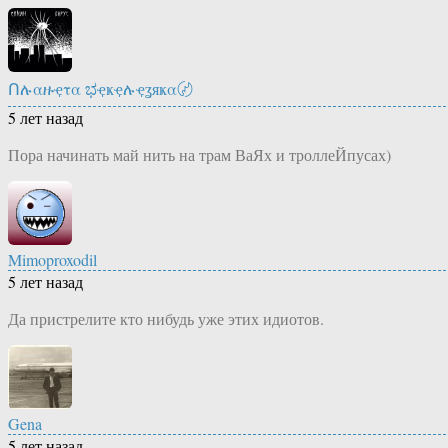
Ոሉαዙҿτα ಭҿҝҿሉҿʓяҝα〄
5 лет назад
Пора начинать май нить на трам ВаЯх и троллеЙпусах)
Mimoproxodil
5 лет назад
Да пристрелите кто нибудь уже этих идиотов.
Gena
5 лет назад