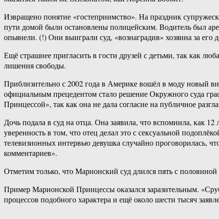
Извращено понятие «гостеприимство». На праздник супружеску
пути домой были остановлены полицейским. Водитель был арест
опьянели. (!) Они выиграли суд, «вознаградив» хозяина за его 
Ещё страшнее пригласить в гости друзей с детьми, так как люб
лишения свободы.
Приблизительно с 2002 года в Америке вошёл в моду новый вид
официальным прецедентом стало решение Окружного суда граф
Принцессой», так как она не дала согласие на публичное разгл
Дочь подала в суд на отца. Она заявила, что вспомнила, как 12
уверенность в том, что отец делал это с сексуальной подоплёко
телевизионных интервью девушка случайно проговорилась, что с
комментариев».
Отметим только, что Марионский суд длился пять с половиной 
Пример Марионской Принцессы оказался заразительным. «Сруби
процессов подобного характера и ещё около шести тысяч заявл