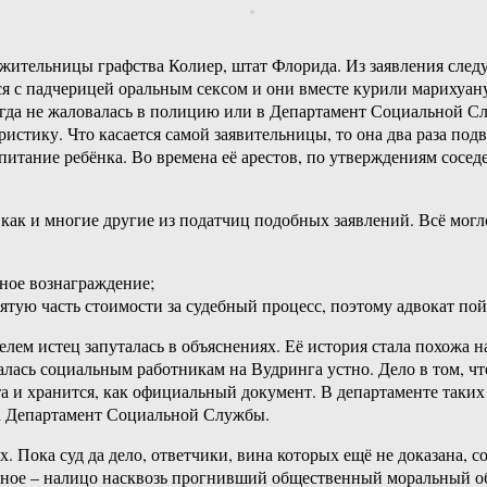
жительницы графства Колиер, штат Флорида. Из заявления следуе
ся с падчерицей оральным сексом и они вместе курили марихуан
икогда не жаловалась в полицию или в Департамент Социальной 
стику. Что касается самой заявительницы, то она два раза подв
итание ребёнка. Во времена её арестов, по утверждениям соседе
 как и многие другие из податчиц подобных заявлений. Всё могл
ьное вознаграждение;
сятую часть стоимости за судебный процесс, поэтому адвокат пой
елем истец запуталась в объяснениях. Её история стала похожа н
овалась социальным работникам на Вудринга устно. Дело в том, 
 и хранится, как официальный документ. В департаменте таких 
на Департамент Социальной Службы.
их. Пока суд да дело, ответчики, вина которых ещё не доказана,
вное – налицо насквозь прогнивший общественный моральный об