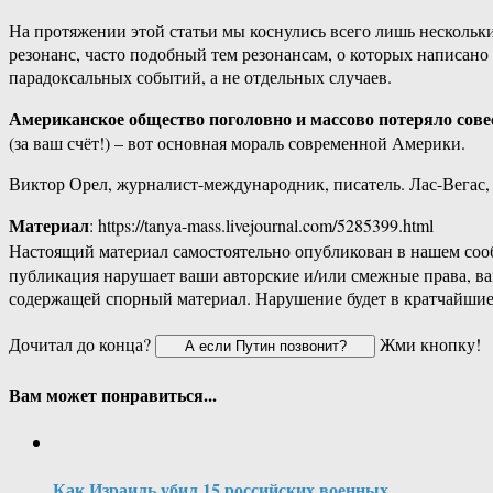
На протяжении этой статьи мы коснулись всего лишь нескольк
резонанс, часто подобный тем резонансам, о которых написан
парадоксальных событий, а не отдельных случаев.
Американское общество поголовно и массово потеряло сове
(за ваш счёт!) – вот основная мораль современной Америки.
Виктор Орел, журналист-международник, писатель. Лас-Вегас,
Материал
: https://tanya-mass.livejournal.com/5285399.html
Настоящий материал самостоятельно опубликован в нашем соо
публикация нарушает ваши авторские и/или смежные права, в
содержащей спорный материал. Нарушение будет в кратчайшие
Дочитал до конца?
Жми кнопку!
Вам может понравиться...
Как Израиль убил 15 российских военных