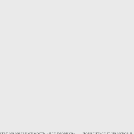
тах на недвижимость «для ребенка» — повалиться куча исков в