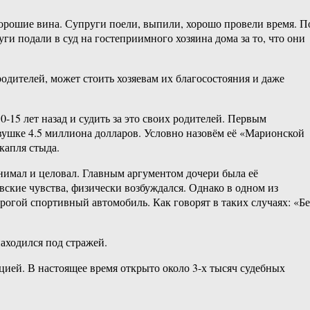
хорошие вина. Супруги поели, выпили, хорошо провели время. П
и подали в суд на гостеприимного хозяина дома за то, что они
родителей, может стоить хозяевам их благосостояния и даже
-15 лет назад и судить за это своих родителей. Первым
ушке 4.5 миллиона долларов. Условно назовём её «Марионской
капля стыда.
 обнимал и целовал. Главным аргументом дочери была её
овские чувства, физически возбуждался. Однако в одном из
орогой спортивный автомобиль. Как говорят в таких случаях: «Бе
находился под стражей.
ией. В настоящее время открыто около 3-х тысяч судебных