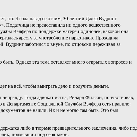
т, что 3 года назад её отчим, 30-летний Джеф Вудринг
у». Податчица не предоставила ни одного вещественного
Службы Вэлфера по поддержке матерей-одиночек, каковой она
ергалась аресту за употребление наркотиков. Проходила
й, Вудринг заботился о внуке, по-отцовски переживал за
о быть. Однако эта тема оставляет много открытых вопросов и
дёт на всё, чтобы выиграть дело и получить деньги.
а неправду. Тогда адвокат истца, Ричард Филсон, почувствовав,
что в Департаменте Социальной Службы Вэлфера есть правило:
документов не нашли. Их и не могло там быть. Это был
 содержатся либо в тюрьме предварительного заключения, либо по
лик, подмявший под себя закон.