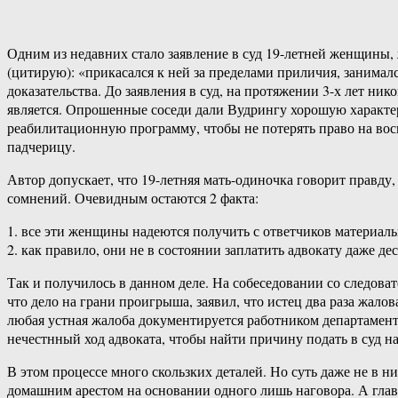
Одним из недавних стало заявление в суд 19-летней женщины, 
(цитирую): «прикасался к ней за пределами приличия, занимал
доказательства. До заявления в суд, на протяжении 3-х лет н
является. Опрошенные соседи дали Вудрингу хорошую характери
реабилитационную программу, чтобы не потерять право на восп
падчерицу.
Автор допускает, что 19-летняя мать-одиночка говорит правду,
сомнений. Очевидным остаются 2 факта:
1. все эти женщины надеются получить с ответчиков материал
2. как правило, они не в состоянии заплатить адвокату даже де
Так и получилось в данном деле. На собеседовании со следоват
что дело на грани проигрыша, заявил, что истец два раза жал
любая устная жалоба документируется работником департамента
нечестнный ход адвоката, чтобы найти причину подать в суд 
В этом процессе много скользких деталей. Но суть даже не в н
домашним арестом на основании одного лишь наговора. А гла