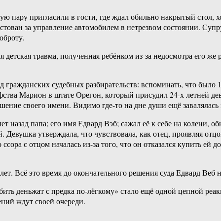
ю пару пригласили в гости, где ждал обильно накрытый стол, 
ован за управление автомобилем в нетрезвом состоянии. Супруг
доброту.
ая детская травма, полученная ребёнком из-за недосмотра его же 
 гражданских судебных разбирательств: вспоминать, что было 10
ства Марион в штате Орегон, который присудил 24-х летней дев
ашение своего имени. Видимо где-то на дне души ещё завалялась 
 лет назад папа; его имя Едвард Вэб; сажал её к себе на колени,
й. Девушка утверждала, что чувствовала, как отец, проявляя отц
сора с отцом началась из-за того, что он отказался купить ей д
лет. Всё это время до окончательного решения суда Едвард Веб 
ть деньжат с предка по-лёгкому» стало ещё одной цепной реакц
ений ждут своей очереди.