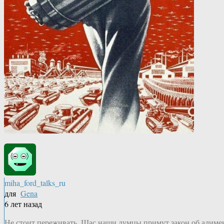
miha_ford_talks_ru
для
Gena
6 лет назад
Не стоит переживать. Щас наши думцы примут закон об алимен