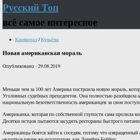
Русский Топ
всё самое интересное
Криминал
/
Курьёзы
Новая американская мораль
Опубликовано
·
29.08.2019
Меньше чем за 100 лет Америка построила новую мораль, котор
Уголовных судебных прецедентов. Она полностью разобщила ам
национальную безответственность американцев за свои поступ
Американка, которая по собственной глупости сама пролила ко
Десятки истцов пытаются засудить рестораны быстрого питания з
Американцы боятся зайти к соседям, потому что извращенный 
оказаться таким же психопатом, как Лорейна Боббит.