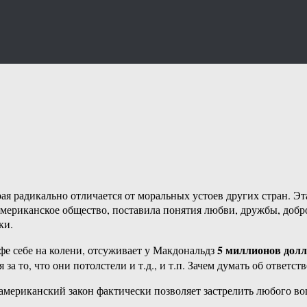
ая радикально отличается от моральных устоев других стран. Э
ериканское общество, поставила понятия любви, дружбы, добро
ки.
5 миллионов долла
фе себе на колени, отсуживает у Макдональдз
а то, что они потолстели и т.д., и т.п. Зачем думать об ответст
американский закон фактически позволяет застрелить любого в