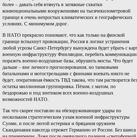
более – давать себя втянуть в затяжные схватки
конвенциональными вооружениями на тысячекилометровой
границе в очень непростых климатических и географических
условиях. С минимумом дорог.
В НАТО прекрасно понимают, что как только на финской
границе вспыхнут провокации, Россия в логике устранения
любой угрозы Санкт-Петербургу вынуждена будет убрать с кар
военную инфраструктуру Финляндии, перебить коммуникации
поразить военно-воздушные базы, обрушить мосты. Что будет
дальше – вне личного прогнозирования, но танковыми
батальонами и мотострельцами с финнами воевать никто не
будет, оперативная ёмкость ТВД такова, что там растворится бе
остатка миллионная группировка. Пёхом, с матом, по
бездорожью и под зонтиком всех военно-воздушных
возможностей НАТО.
Так что скорее поставлю на обезоруживающие удары по
нескольким стратегическим узлам военной инфраструктуры
Суоми, и после лютой истерики и бряцания оружием
Скандинавия навсегда отрежет Германию от России. Без шанса
на примирение. Даже после очевидного падения «светофорной