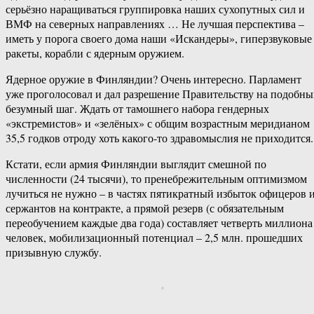
серьёзно наращиваться группировка наших сухопутных сил и
ВМФ на северных направлениях … Не лучшая перспектива –
иметь у порога своего дома наши «Искандеры», гиперзвуковые
ракеты, корабли с ядерным оружием.
Ядерное оружие в Финляндии? Очень интересно. Парламент
уже проголосовал и дал разрешение Правительству на подобн
безумный шаг. Ждать от тамошнего набора гендерных
«экстремистов» и «зелёных» с общим возрастным меридианом
35,5 годков отроду хоть какого-то здравомыслия не приходится.
Кстати, если армия Финляндии выглядит смешной по
численности (24 тысячи), то пренебрежительным оптимизмом
лучиться не нужно – в частях пятикратный избыток офицеров 
сержантов на контракте, а прямой резерв (с обязательным
переобучением каждые два года) составляет четверть миллиона
человек, мобилизационный потенциал – 2,5 млн. прошедших
призывную службу.