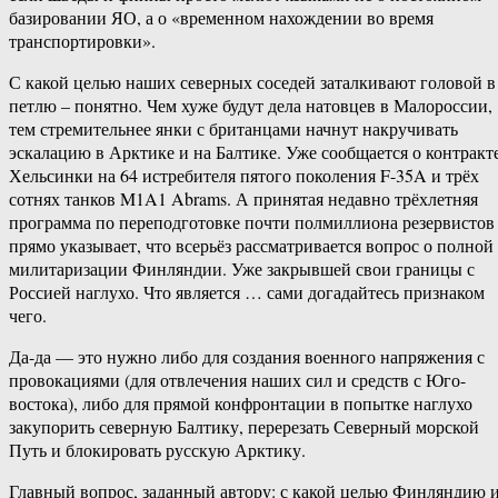
базировании ЯО, а о «временном нахождении во время
транспортировки».
С какой целью наших северных соседей заталкивают головой в
петлю – понятно. Чем хуже будут дела натовцев в Малороссии,
тем стремительнее янки с британцами начнут накручивать
эскалацию в Арктике и на Балтике. Уже сообщается о контракт
Хельсинки на 64 истребителя пятого поколения F-35A и трёх
сотнях танков M1A1 Abrams. А принятая недавно трёхлетняя
программа по переподготовке почти полмиллиона резервистов
прямо указывает, что всерьёз рассматривается вопрос о полной
милитаризации Финляндии. Уже закрывшей свои границы с
Россией наглухо. Что является … сами догадайтесь признаком
чего.
Да-да — это нужно либо для создания военного напряжения с
провокациями (для отвлечения наших сил и средств с Юго-
востока), либо для прямой конфронтации в попытке наглухо
закупорить северную Балтику, перерезать Северный морской
Путь и блокировать русскую Арктику.
Главный вопрос, заданный автору: с какой целью Финляндию 