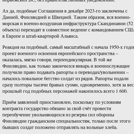
Ах да, подобные Соглашения в декабре 2023-го заключены с
Данией, Финляндией и Швецией. Таким образом, вся военно-
морская и военно-воздушная инфраструктура Скандинавии (52
объекта) переходят в совместное ведение с командованием С
в Европе и штаб-квартирой Альянса.
Реакция на подобный, самый масштабный с начала 1950-х годо
проект военного освоения европейского пространства –
оказалась, мягко говоря, перпендикулярная. В той же
Финляндии, как только закончился январь и военнослужащие
получили право подавать рапорты о переводах/увольнении –
началось повальное бегство солдат из рядов. Рапорты подали
сразу полторы тысячи бравых суоми, одновременно, хотя за вес
прошлый год подобных персонажей накопилось всего 1 600.
Приём заявлений приостановлен, поскольку по условиям
контракта государство обязано за свой счёт провести
переобучение увольняющихся из резерва сил обороны
Финляндии гражданским специальностям, только после этого
бывших солдат положено отправлять на вольные хлеба.