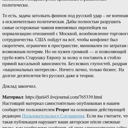
политически.
То есть, задача затолкать финнов под русский удар – не военная
а исключительно политическая. Дабы полностью разрушить
самые осторожные чаяния вменяемых европейцев на
нормализацию отношений с Москвой, возобновление торговог
сотрудничества. США пойдут на всё, чтобы конфликт был
скоротечен, ограничен в пространстве, минимален по затратам 
возможным потерям. Но он нужен громкий — и позволяющий
грубо взять Старушку Европу за холку и поставить в стойло
прямой вассальной зависимости. Без всяких глупостей, раздрая
«национальных интересов». Ничего лично, только бизнес. На
долгие десятилетия без русских даже в теории.
Доклад закончил.
Материал
: https://jurii45.livejournal.com/765339.html
Настоящий материал самостоятельно опубликован в нашем
Proper
сообществе пользователем
на основании действующей
редакции
Пользовательского Соглашения
. Если вы считаете, чт
такая публикация нарушает ваши авторские и/или смежные
права, вам необходимо сообщить об этом администрации сайта