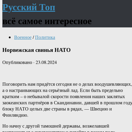
Русский Топ
всё самое интересное
Военное
/
Политика
Норвежская свинья НАТО
Опубликовано
·
23.08.2024
Поговорить нам придётся сегодня не о делах воодушевляющих,
а о настраивающих на серьёзный лад. Если быть предельно
кратким – о небывалой скорости появления наших заклятых
заокеанских партнёров в Скандинавии, давшей в прошлом год
блоку НАТО целых две страны в рядах, — Швецию и
Финляндию.
Но начну с другой тамошней державы, возжелавшей
распрощаться с суверенитетом и перейти в режим полу-