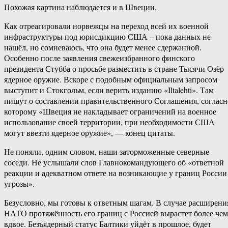
Похожая картина наблюдается и в Швеции.
Как отреагировали норвежцы на переход всей их военной
инфраструктуры под юрисдикцию США – пока данных не
нашёл, но сомневаюсь, что она будет менее сдержанной.
Особенно после заявления свежеизбранного финского
президента Стубба о просьбе разместить в стране Тысячи Озёр
ядерное оружие. Вскоре с подобным официальным запросом
выступит и Стокгольм, если верить изданию «Iltalehti». Там
пишут о составлении правительственного Соглашения, согласн
которому «Швеция не накладывает ограничений на военное
использование своей территории, при необходимости США
могут ввезти ядерное оружие», — конец цитаты.
Не поняли, одним словом, наши заторможенные северные
соседи. Не услышали слов Главнокомандующего об «ответной
реакции и адекватном ответе на возникающие у границ России
угрозы».
Безусловно, мы готовы к ответным шагам. В случае расширени
НАТО протяжённость его границ с Россией вырастет более чем
вдвое. Безъядерный статус Балтики уйдёт в прошлое, будет