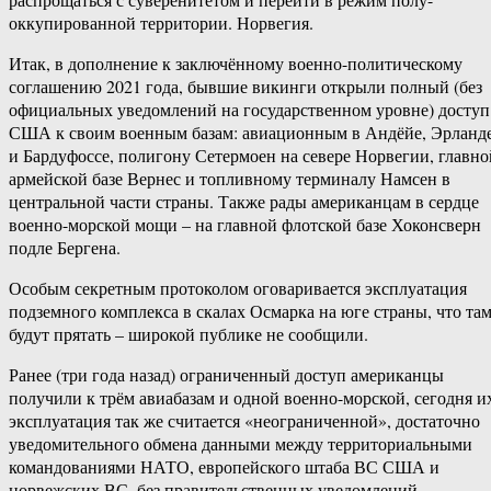
оккупированной территории. Норвегия.
Итак, в дополнение к заключённому военно-политическому
соглашению 2021 года, бывшие викинги открыли полный (без
официальных уведомлений на государственном уровне) доступ
США к своим военным базам: авиационным в Андёйе, Эрланд
и Бардуфоссе, полигону Сетермоен на севере Норвегии, главно
армейской базе Вернес и топливному терминалу Намсен в
центральной части страны. Также рады американцам в сердце
военно-морской мощи – на главной флотской базе Хоконсверн
подле Бергена.
Особым секретным протоколом оговаривается эксплуатация
подземного комплекса в скалах Осмарка на юге страны, что та
будут прятать – широкой публике не сообщили.
Ранее (три года назад) ограниченный доступ американцы
получили к трём авиабазам и одной военно-морской, сегодня и
эксплуатация так же считается «неограниченной», достаточно
уведомительного обмена данными между территориальными
командованиями НАТО, европейского штаба ВС США и
норвежских ВС, без правительственных уведомлений.