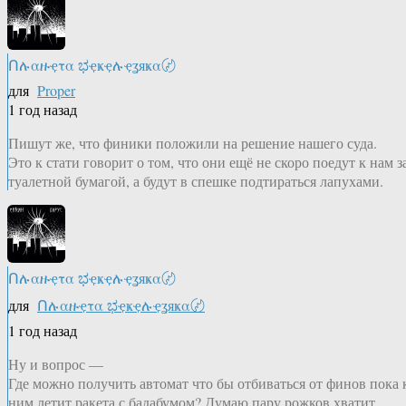
Ոሉαዙҿτα ಭҿҝҿሉҿʓяҝα〄
для
Proper
1 год назад
Пишут же, что финики положили на решение нашего суда.
Это к стати говорит о том, что они ещё не скоро поедут к нам з
туалетной бумагой, а будут в спешке подтираться лапухами.
Ոሉαዙҿτα ಭҿҝҿሉҿʓяҝα〄
для
Ոሉαዙҿτα ಭҿҝҿሉҿʓяҝα〄
1 год назад
Ну и вопрос —
Где можно получить автомат что бы отбиваться от финов пока 
ним летит ракета с бадабумом? Думаю пару рожков хватит.