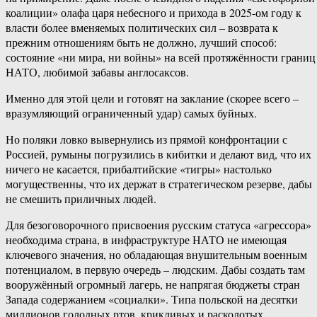
коалиции» олафа царя небесного и прихода в 2025-ом году к
власти более вменяемых политических сил – возврата к
прежним отношениям быть не должно, лучший способ:
состояние «ни мира, ни войны» на всей протяжённости границ
НАТО, любимой забавы англосаксов.
Именно для этой цели и готовят на заклание (скорее всего –
вразумляющий ограниченный удар) самых буйных.
Но поляки ловко вывернулись из прямой конфронтации с
Россией, румыны погрузились в кибитки и делают вид, что их
ничего не касается, прибалтийские «тигры» настолько
могущественны, что их держат в стратегическом резерве, дабы
не смешить приличных людей.
Для безоговорочного присвоения русским статуса «агрессора»
необходима страна, в инфраструктуре НАТО не имеющая
ключевого значения, но обладающая внушительным военным
потенциалом, в первую очередь – людским. Дабы создать там
вооружённый огромный лагерь, не напрягая бюджеты стран
Запада содержанием «социалки». Типа польской на десятки
миллионов голодных ртов, крикливых и расколотых