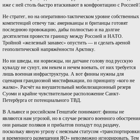
иже с ней столь быстро втаскивают в конфронтацию с Россией
Не стратег, но на оперативно-тактическом уровне собственных
компетенций отвечу так: американцы и британцы готовят
последнюю провокацию, дабы полностью и на долгие
десятилетия провести границу между Россией и НАТО.
Тройной «железный занавес» опустить — и сделать ареной
геополитической напряжённости Арктику.
Но ни шведы, ни норвежцы, ни датчане голову под русскую
кувалду не сунут, им некем и нечем воевать, от них требуется
лишь военная инфраструктура. А вот финны нужны для
сценария грандиозной мистификации, по принципу «кого не
жалко». Расчёт на внушительный мобилизационный резерв
Суоми и крайне чувствительное расположение Санкт-
Петербурга от потенциального ТВД.
В Альянсе и российском Генштабе понимают: финны не
являются нам угрозой, но в случае резкого военного обострени
они раньше поляков и прибалтов попадут под раздачу,
поскольку явную угрозу с неясным статусом «транспортировки
и временного размещения ЯО» невозможно игнорировать. Тем