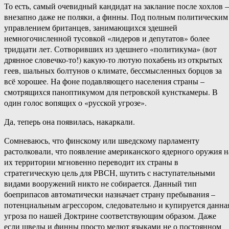
То есть, самый очевидный кандидат на заклание после хохлов –
внезапно даже не поляки, а финны. Под полным политическим
управлением британцев, занимающихся здешней
немногочисленной тусовкой «лидеров и депутатов» более
тридцати лет. Сотворивших из здешнего «политикума» (вот
дрянное словечко-то!) какую-то лютую похабень из открытых
геев, шальных болтунов о климате, бессмысленных борцов за
всё хорошее. На фоне подавляющего населения страны –
смотрящихся паноптикумом для петровской кунсткамеры. В
один голос вопящих о «русской угрозе».
Да, теперь она появилась, накаркали.
Сомневаюсь, что финскому или шведскому парламенту
растолковали, что появление американского ядерного оружия н
их территории мгновенно переводит их страны в
стратегическую цель для РВСН, шутить с наступательными
видами вооружений никто не собирается. Данный тип
боеприпасов автоматически назначает страну пребывания –
потенциальным агрессором, следовательно и купируется данна
угроза по нашей Доктрине соответствующим образом. Даже
если шведы и финны просто мелют языками не о постоянном