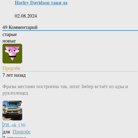
Harley Davidson таки да
02.08.2024
49
Комментарий
старые
новые
Прорэбе
7 лет назад
Фразы местами построены так, штат Зибер встаёт из адъа и
руклплещед
ZIL.ok.130
для
Прорэбе
7 лет назад