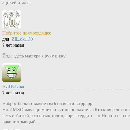
аццкей отжыг.
Небритое прямоходящее
для
ZIL.ok.130
7 лет назад
Йода здесь мастера я руку вижу.
EvilTeacher
7 лет назад
Наброс бочки с маянезомЪ на вертилятррррр.
Но ИМХОвываецо мне шо тут не полыхнет. «Кто кивер чистил
весь избитый, кто штык точил, ворча сердито…» Норот есчо не
накопил эмоцый….