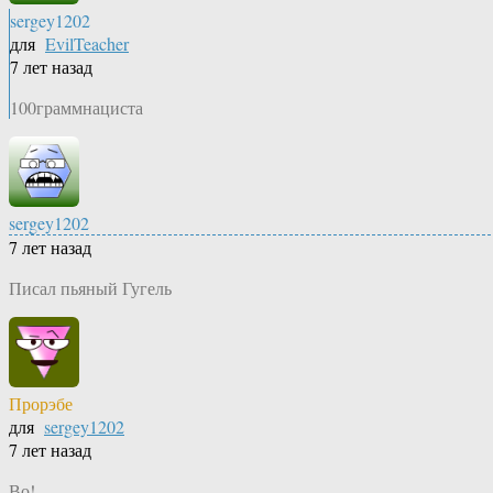
sergey1202
для
EvilTeacher
7 лет назад
100граммнациста
sergey1202
7 лет назад
Писал пьяный Гугель
Прорэбе
для
sergey1202
7 лет назад
Во!