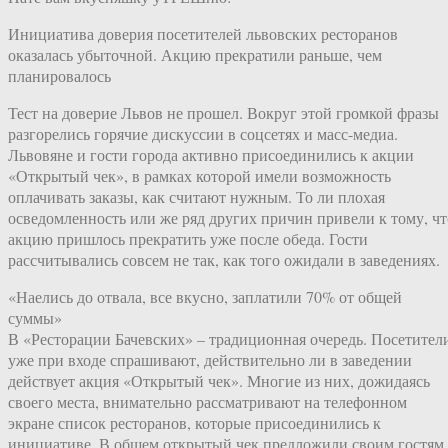
Инициатива доверия посетителей львовских ресторанов
оказалась убыточной. Акцию прекратили раньше, чем
планировалось
Тест на доверие Львов не прошел. Вокруг этой громкой фразы
разгорелись горячие дискуссии в соцсетях и масс-медиа.
Львовяне и гости города активно присоединились к акции
«Открытый чек», в рамках которой имели возможность
оплачивать заказы, как считают нужным. То ли плохая
осведомленность или же ряд других причин привели к тому, чт
акцию пришлось прекратить уже после обеда. Гости
рассчитывались совсем не так, как того ожидали в заведениях.
«Наелись до отвала, все вкусно, заплатили 70% от общей
суммы»
В «Ресторации Бачевских» – традиционная очередь. Посетител
уже при входе спрашивают, действительно ли в заведении
действует акция «Открытый чек». Многие из них, дожидаясь
своего места, внимательно рассматривают на телефонном
экране список ресторанов, которые присоединились к
инициативе. В общем открытый чек предложили своим гостям