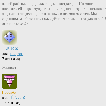
нашей работы, – продолжает администратор. – Но много
посетителей – преимущественно молодого возраста – оставляю
двадцать–пятьдесят гривен за заказ в несколько сотен. Мы
спрашиваем: объясните, пожалуйста, что вам не понравилось? 
ответ – смех».©
千爪 尺.Z
для
Прорэбе
7 лет назад
Жадность
Прорэбе
для
千爪 尺.Z
7 лет назад