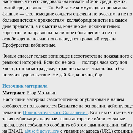
настолько, что его следовало бы назвать «Свой среди чужих,
чужой среди своих — 2». Всё та же коммуняцкая пропаганда:
фашизм — зло, немецкие солдаты стреляли по русским, а не по
большевистским прихвостням, коллаборационисты на самом
деле предатели, а их мотивы, конечно же, исключительно
корыстны и направлены на личное обогащение, а не на
освобождение несчастного народа от кровавый террана.
Профурсетки кабинетные.
Фильм спасает только вопиющее несоответствие показанного с
реальной историей. Если бы не оно — полтора часа коту под
хвост, от просмотра даже, страшно сказать, можно было бы
получить удовольствие. Не дай Б-г, конечно, брр.
Источник материала
Материал
: Егор Мотыгин
Настоящий материал самостоятельно опубликован в нашем
Базилевс
сообществе пользователем
на основании действующе
редакции
Пользовательского Соглашения
. Если вы считаете, чт
такая публикация нарушает ваши авторские и/или смежные
права, вам необходимо сообщить об этом администрации сайта
на EMAIL
abuse@newru.org
с указанием адреса (URL) страницы