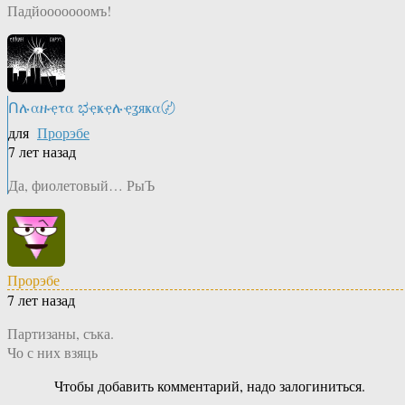
Падйооооооомъ!
Ոሉαዙҿτα ಭҿҝҿሉҿʓяҝα〄
для
Прорэбе
7 лет назад
Да, фиолетовый… РыЪ
Прорэбе
7 лет назад
Партизаны, съка.
Чо с них взяць
Чтобы добавить комментарий, надо залогиниться.