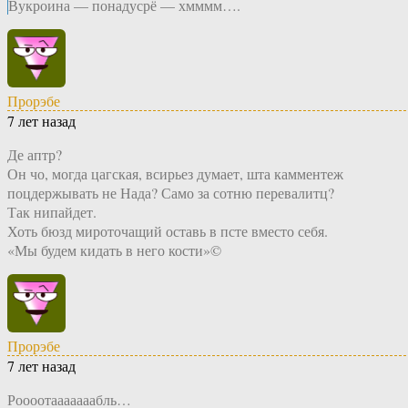
Вукроина — понадусрё — хмммм….
Прорэбе
7 лет назад
Де аптр?
Он чо, могда цагская, всирьез думает, шта камментеж
поцдержывать не Нада? Само за сотню перевалитц?
Так нипайдет.
Хоть бюзд мироточащий оставь в псте вместо себя.
«Мы будем кидать в него кости»©
Прорэбе
7 лет назад
Роооотааааааабль…