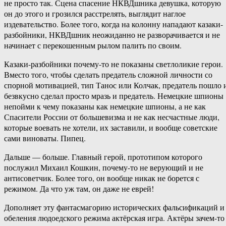
не просто так. Сцена спасение НКВДшника девушка, которую
он до этого и грозился расстрелять, выглядит наглое
издевательство. Более того, когда на колонну нападают казаки-
разбойники, НКВДшник неожиданно не разворачивается и не
начинает с перекошенным рылом палить по своим.
Казаки-разбойники почему-то не показаны светлоликие герои.
Вместо того, чтобы сделать предатель сложной личности со
спорной мотивацией, тип Танос или Колчак, предатель пошло 
безвкусно сделал просто мразь и предатель. Немецкие шпионы
непойми к чему показаны как немецкие шпионы, а не как
Спасители России от большевизма и не как несчастные люди,
которые воевать не хотели, их заставили, и вообще советские
сами виноваты. Пипец.
Дальше — больше. Главный герой, прототипом которого
послужил Михаил Кошкин, почему-то не верующий и не
антисоветчик. Более того, он вообще никак не борется с
режимом. Да что уж там, он даже не еврей!
Дополняет эту фантасмагорию исторических фальсификаций и
обеления людоедского режима актёрская игра. Актёры зачем-то