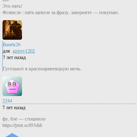
Это пять!
Фсмисле : пять щекеле за фразу, заверните — покупаю.
Ванёк26
для
sergey1202
7 лет назад
Гугельнот в красноармеевцкую мочь.
2244
7 лет назад
фу, бле — стошнило
https://prnt.sc/l93shh