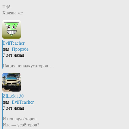
Пф!..
Халява же
EvilTeacher
для
Прорэбе
7 лет назад
Нация понадкусаторов….
ZIL.ok.130
для
EvilTeacher
7 лет назад
И понадусёторов.
Иле — усрёторов?