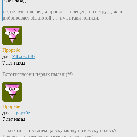
не, не рука плещед, а проста — плещеца на ветру, даж не —
вибрировает вiд лютой …, ну витаки понили.
Прорэбе
для
ZIL.ok.130
7 лет назад
Встотисячсонц пердак пылалц?©
Прорэбе
для
Прорэбе
7 лет назад
Таки что — тестанем царску морду на кемску волось?
Как он — сонти три камментов удержыдт?