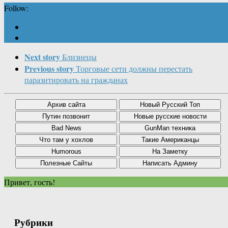
Follow:
Next story
Близнецы
Previous story
Торговые сети должны перестать
паразитировать на гражданах
Привет, гость!
Рубрики