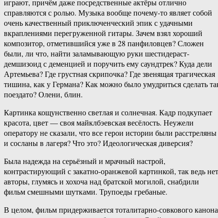
играют, причём даже посредственные актёры отлично
справляются с ролью. Музыка вообще почему-то являет собой
очень качественный приключенческий эпик с удачными
вкраплениями перегруженной гитары. Зачем взял хороший
композитор, отметившийся уже в 28 панфиловцев? Сложен
были, ли что, найти заламывающую руки шестидераст-
демшизоид с деменцией и поручить ему саундтрек? Куда дели
Артемьева? Где грустная скрипочка? Где звенящая трагическая
тишина, как у Германа? Как можно было умудриться сделать та
поездато? Олени, блин.
Картинка кощунственно светлая и солнечная. Кадр подкупает
красота, цвет — своя майклбэевская весёлость. Неужели
оператору не сказали, что все герои истории были расстреляны
и сосланы в лагеря? Что это? Идеологическая диверсия?
Была надежда на серьёзный и мрачный настрой,
контрастирующий с закатно-оранжевой картинкой, так ведь нет
авторы, глумясь и хохоча над братской могилой, снабдили
фильм смешными шутками. Трупоеды гребаные.
В целом, фильм придерживается тоталитарно-совкового канона