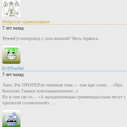
Небритое прямоходящее
7 лет назад
Тухло
Гуглоперевод с сало-винной? Весь теряюсь.
EvilTeacher
7 лет назад
Лано. Рас ПРОПЕРла танковая тема — тык щас спою… «Про
Коооолю Таньки хохотааааалиииии» ;)
Ну и там где-то… «А маладооооваааа граммнацыстаааа несут с
пропитой головооооой»….