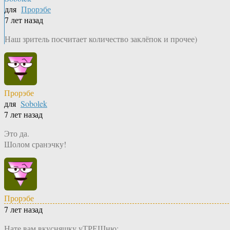
для
Прорэбе
7 лет назад
Наш зритель посчитает количество заклёпок и прочее)
Прорэбе
для
Sobolek
7 лет назад
Это да.
Шолом сранэчку!
Прорэбе
7 лет назад
Нате вам вкусняшку уТРЕШню: