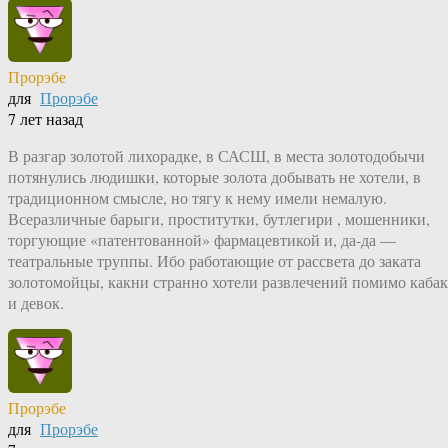
Прорэбе
для
Прорэбе
7 лет назад
В разгар золотой лихорадке, в САСШ, в места золотодобычи
потянулись людишки, которые золота добывать не хотели, в
традиционном смысле, но тягу к нему имели немалую.
Всеразличные барыги, проститутки, бутлегири , мошенники,
торгующие «патентованной» фармацевтикой и, да-да —
театральные труппы. Ибо работающие от рассвета до заката
золотомойцы, какни странно хотели развлечений помимо кабак
и девок.
Прорэбе
для
Прорэбе