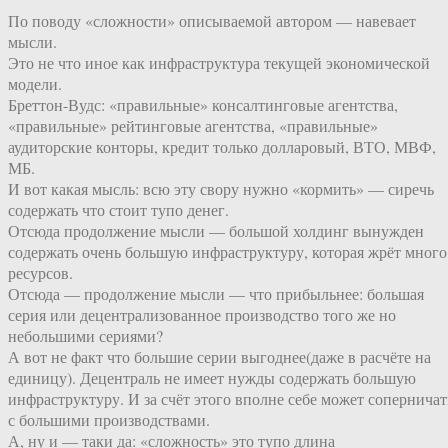
По поводу «сложности» описываемой автором — навевает
мысли.
Это не что иное как инфраструктура текущей экономической
модели.
Бреттон-Вудс: «правильные» консалтинговые агентства,
«правильные» рейтинговые агентства, «правильные»
аудиторские конторы, кредит только долларовый, ВТО, МВФ,
МБ.
И вот какая мысль: всю эту свору нужно «кормить» — сиречь
содержать что стоит тупо денег.
Отсюда продолжение мысли — большой холдинг вынужден
содержать очень большую инфраструктуру, которая жрёт много
ресурсов.
Отсюда — продолжение мысли — что прибыльнее: большая
серия или децентрализованное производство того же но
небольшими сериями?
А вот не факт что большие серии выгоднее(даже в расчёте на
единицу). Децентраль не имеет нужды содержать большую
инфраструктуру. И за счёт этого вполне себе может соперничат
с большими производствами.
А, ну и — таки да: «сложность» это тупо длина