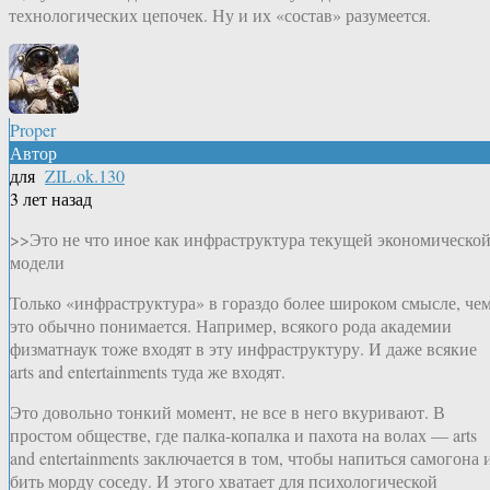
технологических цепочек. Ну и их «состав» разумеется.
Proper
Автор
для
ZIL.ok.130
3 лет назад
>>Это не что иное как инфраструктура текущей экономическо
модели
Только «инфраструктура» в гораздо более широком смысле, че
это обычно понимается. Например, всякого рода академии
физматнаук тоже входят в эту инфраструктуру. И даже всякие
arts and entertainments туда же входят.
Это довольно тонкий момент, не все в него вкуривают. В
простом обществе, где палка-копалка и пахота на волах — arts
and entertainments заключается в том, чтобы напиться самогона 
бить морду соседу. И этого хватает для психологической