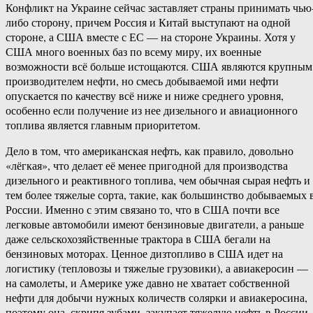
Конфликт на Украине сейчас заставляет страны принимать чью
либо сторону, причем Россия и Китай выступают на одной
стороне, а США вместе с ЕС — на стороне Украины. Хотя у
США много военных баз по всему миру, их военные
возможности всё больше истощаются. США являются крупным
производителем нефти, но смесь добываемой ими нефти
опускается по качеству всё ниже и ниже среднего уровня,
особенно если получение из нее дизельного и авиационного
топлива является главным приоритетом.
Дело в том, что американская нефть, как правило, довольно
«лёгкая», что делает её менее пригодной для производства
дизельного и реактивного топлива, чем обычная сырая нефть и
тем более тяжелые сорта, такие, как большинство добываемых 
России. Именно с этим связано то, что в США почти все
легковые автомобили имеют бензиновые двигатели, а раньше
даже сельскохозяйственные трактора в США бегали на
бензиновых моторах. Ценное дизтопливо в США идет на
логистику (тепловозы и тяжелые грузовики), а авиакеросин —
на самолеты, и Америке уже давно не хватает собственной
нефти для добычи нужных количеств солярки и авиакеросина,
поэтому она, скрипя зубами, закупает тяжелую нефть в России.