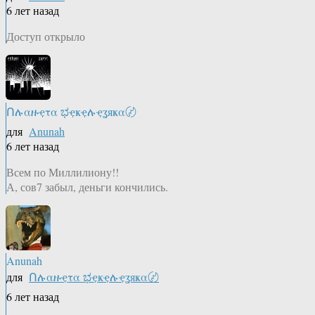
6 лет назад
Доступ открыло
Ոሉαዙҿτα ಭҿҝҿሉҿʓяҝα〄
для
Anunah
6 лет назад
Всем по Миллилиону!!
А, сов7 забыл, деньги кончились.
Anunah
для
Ոሉαዙҿτα ಭҿҝҿሉҿʓяҝα〄
6 лет назад