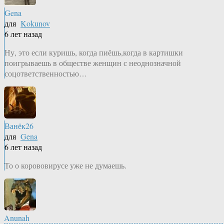
Gena
для
Kokunov
6 лет назад
Ну, это если куришь, когда пиёшь,когда в картишки
поигрываешь в обществе женщин с неоднозначной
соцответственностью…
Ванёк26
для
Gena
6 лет назад
То о корововирусе уже не думаешь.
Anunah