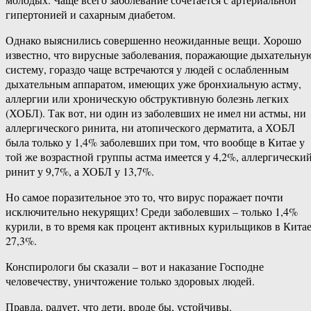
гипертонией и сахарным диабетом.
Однако выяснились совершенно неожиданные вещи. Хорошо
известно, что вирусные заболевания, поражающие дыхательну
систему, гораздо чаще встречаются у людей с ослабленным
дыхательным аппаратом, имеющих уже бронхиальную астму,
аллергии или хроническую обструктивную болезнь легких
(ХОБЛ). Так вот, ни один из заболевших не имел ни астмы, ни
аллергического ринита, ни атопического дерматита, а ХОБЛ
была только у 1,4% заболевших при том, что вообще в Китае у
той же возрастной группы астма имеется у 4,2%, аллергически
ринит у 9,7%, а ХОБЛ у 13,7%.
Но самое поразительное это то, что вирус поражает почти
исключительно некурящих! Среди заболевших – только 1,4%
курили, в то время как процент активных курильщиков в Кита
27,3%.
Конспирологи бы сказали – вот и наказание Господне
человечеству, уничтожение только здоровых людей.
Правда, радует, что дети, вроде бы, устойчивы.