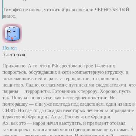
Тимофей не понял, что китайцы выложили ЧЕРНО-БЕЛЫЙ
видос.
Henren
5 лет назад
Прикольно. А то, что в РФ арестовано трое 14-летних
подростков, обсуждавших в сети компьютерную игрушку, и
возжелавшие в ней играть за террористов, это, конечно,
нещитово. Ладно, согласимся с путинскими следователями, что
пацаны — террористы. Готовились к террору. Хорошо, пусть
так. Получат по десятке, как несовершеннолетние. Не
полторашку — они уже полгода под следствием, один из них в
СИЗО. Но где тогда посадки некоторых чеченов за оправдание
терактов во Франции? Ах да, Россия ж не Франция.
Ах, как это — народ начал выступать, и президент отозвал
законопроект, написанный явно сбрендившими депутатами. А
вот так — демократия патамушта. И президент в ней — всего