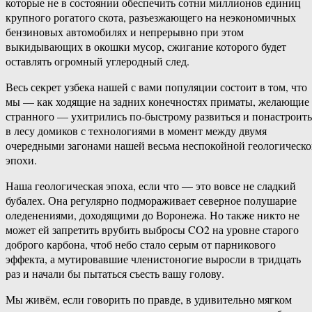
которые не в состоянии обеспечить сотни миллионов единиц
крупного рогатого скота, разъезжающего на неэкономичных
бензиновых автомобилях и непрерывно при этом
выкидывающих в окошки мусор, сжигание которого будет
оставлять огромный углеродный след.
Весь секрет узбека нашей с вами популяции состоит в том, что
мы — как ходящие на задних конечностях приматы, желающие
странного — ухитрились по-быстрому развиться и понастроить
в лесу домиков с технологиями в момент между двумя
очередными загонами нашей весьма неспокойной геологическ
эпохи.
Наша геологическая эпоха, если что — это вовсе не сладкий
бубалех. Она регулярно подмораживает северное полушарие
оледенениями, доходящими до Воронежа. Но также никто не
может ей запретить врубить выбросы CO2 на уровне старого
доброго карбона, чтоб небо стало серым от парникового
эффекта, а мутировавшие членистоногие выросли в тридцать
раз и начали бы пытаться съесть вашу голову.
Мы живём, если говорить по правде, в удивительно мягком