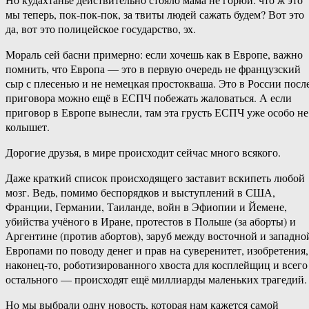
мы теперь, пок-пок-пок, за твиты людей сажать будем? Вот это
да, вот это полицейское государство, эх.
Мораль сей басни примерно: если хочешь как в Европе, важно
помнить, что Европа — это в первую очередь не французский
сыр с плесенью и не немецкая простокваша. Это в России посл
приговора можно ещё в ЕСПЧ побежать жаловаться. А если
приговор в Европе вынесли, там эта грусть ЕСПЧ уже особо не
колышет.
Дорогие друзья, в мире происходит сейчас много всякого.
Даже краткий список происходящего заставит вскипеть любой
мозг. Ведь, помимо беспорядков и выступлений в США,
Франции, Германии, Таиланде, войн в Эфиопии и Йемене,
убийства учёного в Иране, протестов в Польше (за аборты) и
Аргентине (против абортов), заруб между восточной и западно
Европами по поводу денег и прав на суверенитет, изобретения,
наконец-то, роботизированного хвоста для косплейщиц и всего
остального — происходят ещё миллиарды маленьких трагедий.
Но мы выбрали одну новость, которая нам кажется самой