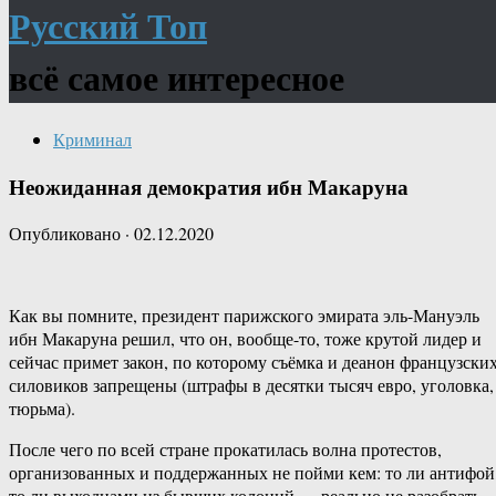
Русский Топ
всё самое интересное
Криминал
Неожиданная демократия ибн Макаруна
Опубликовано
·
02.12.2020
Как вы помните, президент парижского эмирата эль-Мануэль
ибн Макаруна решил, что он, вообще-то, тоже крутой лидер и
сейчас примет закон, по которому съёмка и деанон французски
силовиков запрещены (штрафы в десятки тысяч евро, уголовка,
тюрьма).
После чего по всей стране прокатилась волна протестов,
организованных и поддержанных не пойми кем: то ли антифой
то ли выходцами из бывших колоний — реально не разобрать