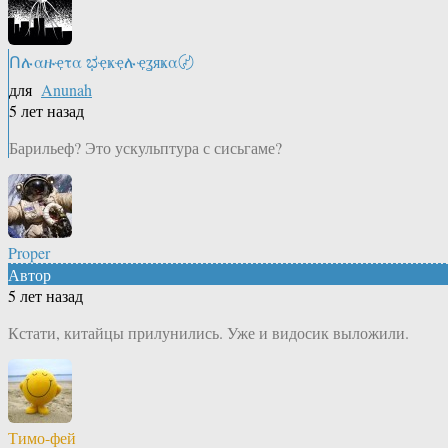
Ոሉαዙҿτα ಭҿҝҿሉҿʓяҝα〄
для
Anunah
5 лет назад
Барильеф? Это ускульптура с сисьгаме?
Proper
Автор
5 лет назад
Кстати, китайцы прилунились. Уже и видосик выложили.
Тимо-фей