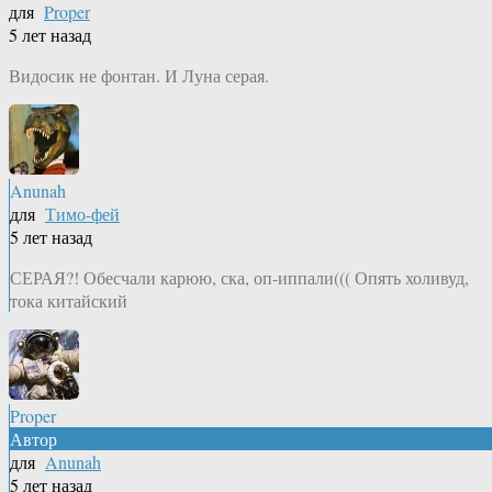
для
Proper
5 лет назад
Видосик не фонтан. И Луна серая.
Anunah
для
Тимо-фей
5 лет назад
СЕРАЯ?! Обесчали карюю, ска, оп-иппали((( Опять холивуд,
тока китайский
Proper
Автор
для
Anunah
5 лет назад