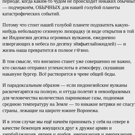
периоде, когда каким-то чудом не происходит никаких обычны
— подчеркнём, ОБЫЧНЫХ для нашей голубой планеты
катастрофических событий.
Потому что стоит нашей голубой планете подхватить какую-
нибудь небольшую сезонную лихорадку (в виде открытия в той
же Индонезии десятка огромных вулканов, ежедневно
извергающих в небеса по десятку эйяфьятлайокюдлей) — и
жизнь наша превратится в полное г@вно.
В том смысле, что внезапно станет уже совершенно не важно,
кто сколько отправил углекислоты в атмосферу, скушавши
накануне бургер. Всё растворится в чреве общей беды.
И парадоксальным образом — если индонезийские вулканы
раскочегарятся на полную, и оттуда полетят в невообразимых
для человечества количествах парниковые газы, поднимая
среднюю температуру на Земле — то никакие ветряки не спасу
страны, лежащие на широте южнее Воронежа.
И в этом случае мы ещё начнём принимать у себя на севере в
качестве беженцев жмущихся друг к дружке армян и
азербайджанцев, евреев и арабов, американцев и американцев.