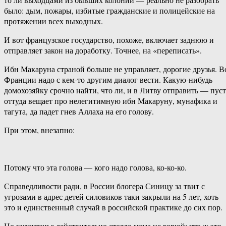
было: дым, пожары, избитые гражданские и полицейские на
протяжении всех выходных.
И вот французское государство, похоже, включает заднюю и
отправляет закон на доработку. Точнее, на «переписать».
Ибн Макаруна страной больше не управляет, дорогие друзья. В
Франции надо с кем-то другим диалог вести. Какую-нибудь
домохозяйку срочно найти, что ли, и в Литву отправить — пуст
оттуда вещает про нелегитимную ибн Макаруну, мунафика и
тагута, да падет гнев Аллаха на его голову.
При этом, внезапно:
Потому что эта голова — кого надо голова, ко-ко-ко.
Справедливости ради, в России блогера Синицу за твит с
угрозами в адрес детей силовиков таки закрыли на 5 лет, хоть
это и единственный случай в российской практике до сих пор.
Но кудахтанье действительно стояло мама не горюй: что ж это