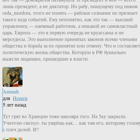
лишь президент, а не диктатор. Но рабу, пишущему под ником
orda_mordora, этого не понять — рабское сознание не признает
такого хода событий. Ему непонятно, как это так — высший
управленец — наемный работник, а никакой не самовластный
царь. Европа — это в первую очередь не круассаны и не
мерседесы. Это выполнение принятых законов всеми членами
общества и борьба за их принятие или отмену. Что и составляет
политическую жизнь общества. Которую в РФ буквально
выжгли людишки, пришедшие к власти.
Anunah
для
Henren
5 лет назад
Тут грят во Хранции тоже школяра того. На 5ку закрыли.
Учителю смснул- ты умрёшь как… как там его, которому голов
с плеч долой. И?