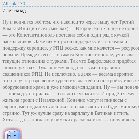
ZIL.ok.130
7 лет назад
Ну и кончится всё тем, что наконец то через тыщу лет Третий
Рим завИнит(во всех смыслах) — Второй. Еси хто ще не понел
— это Константинополь поставил себя в один ряд с кучкой
раскольников. Даже несмотря на поддержку из за океана и
поддержку европцев, у РПЦ всёже, как мне кажется — ресурсо
больше. Прежде всего — в самом Константинополе, учитывая
текущие отношения с турками. Так что Варфоломею придётся
сильно ужаться. Туда, к нему «под нос» уже отправили
священников РПЦ. Не исключено, а даже — весьма вероятно,
что получат разрешение турецких властей на постройку или же
оборудование храма в уже имеющемся здании. Ну — вы понел
— приход у патриарха — сильно скукожится. И придётся ему
жить на гроши с Нэзалэжной. Конечно могут и пиндосы с
европцами подкинуть деньжат, но выглядеть это будет миниму
странно. Тут уж лучше сразу на зарплату в Ватикан иттить.
Хотя — да — когда то у римских раскольников — получилось.