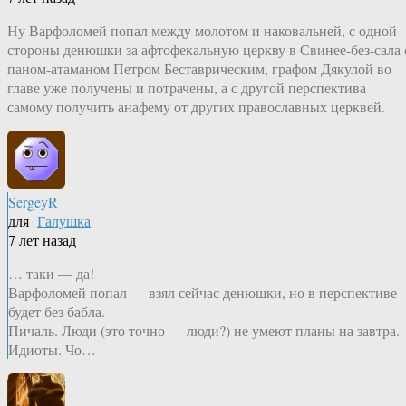
Ну Варфоломей попал между молотом и наковальней, с одной
стороны денюшки за афтофекальную церкву в Свинее-без-сала 
паном-атаманом Петром Беставрическим, графом Дякулой во
главе уже получены и потрачены, а с другой перспектива
самому получить анафему от других православных церквей.
SergeyR
для
Галушка
7 лет назад
… таки — да!
Варфоломей попал — взял сейчас денюшки, но в перспективе
будет без бабла.
Пичаль. Люди (это точно — люди?) не умеют планы на завтра.
Идиоты. Чо…