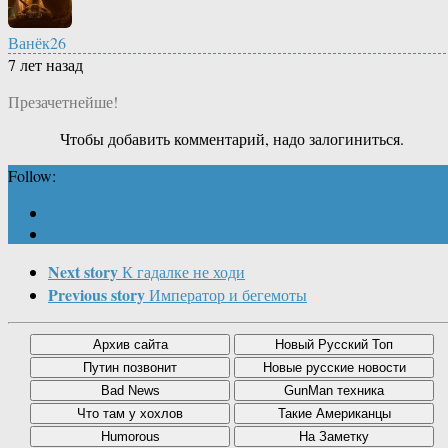
Ванёк26
7 лет назад
Презачетнейше!
Чтобы добавить комментарий, надо залогиниться.
Follow:
Next story
К гадалке не ходи
Previous story
Император и бегемоты