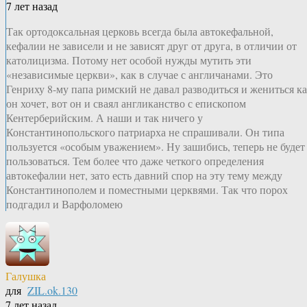
7 лет назад
Так ортодоксальная церковь всегда была автокефальной,
кефалии не зависели и не зависят друг от друга, в отличии от
католицизма. Потому нет особой нужды мутить эти
«независимые церкви», как в случае с англичанами. Это
Генриху 8-му папа римский не давал разводиться и жениться к
он хочет, вот он и сваял англиканство с епископом
Кентерберийским. А наши и так ничего у
Константинопольского патриарха не спрашивали. Он типа
пользуется «особым уважением». Ну зашибись, теперь не будет
пользоваться. Тем более что даже четкого определения
автокефалии нет, зато есть давний спор на эту тему между
Константинополем и поместными церквями. Так что порох
подгадил и Варфоломею
Галушка
для
ZIL.ok.130
7 лет назад