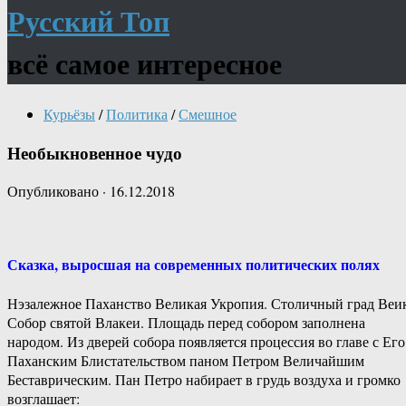
Русский Топ
всё самое интересное
Курьёзы
/
Политика
/
Смешное
Необыкновенное чудо
Опубликовано
·
16.12.2018
Сказка, выросшая на современных политических полях
Нэзалежное Паханство Великая Укропия. Столичный град Веи
Собор святой Влакеи. Площадь перед собором заполнена
народом. Из дверей собора появляется процессия во главе с Его
Паханским Блистательством паном Петром Величайшим
Беставрическим. Пан Петро набирает в грудь воздуха и громко
возглашает: