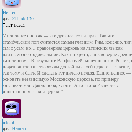
Henren
для
ZIL.ok.130
7 лет назад
У попов же оно как — кто древнее, тот и прав. Так что
стамбульский поп считается самым главным. Рим, конечно, тип
сам с усам, но… правоверная церковь на латинских языках
называется ортодоксальной. Как ни крути, а правоверие древне
католицизма. В результате Варфоломей, конечно, прав. Решил, 
подачи англичан, что хохлы достойны своей церкви — значит,
так тому и быть. И сделать тут ничего нельзя. Единственное —
основать независимую Московскую церковь, по примеру
англиканской. Давно пора, кстати. А то что за Империя с
иностранным главой церкви?
mkant
для
Henren