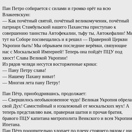
Пан Петро собирается с силами и громко орёт на всю
Влакеевскую:
— Как почётный святой, почётный великомученик, почётный
патриарх Стамбульский нашего Паханства приступаю к
совершению таинства Автофекалии, тьфу ты, Автокефалии! М
тут на Соборе посовещались и я решил — Праверной Церкви
Укропии быть! Мы обрываем последние верёвки, связующие
нас с Москальской Империей! Теперь она пойдёт ПЦУ под
хвост! Слава Великой Укропии!
Из рядов челяди несутся восторженные крики:
— Пану Петру слава!
— Нашему Пахану виват!
— Многия лета пану Петру!
Пан Пётр, приободрившись, продолжает:
— Свершилось необыкновенное чудо! Великая Укропия обрела
свой Дух! Самостийный и нэзалежный от москальских мух! А
теперь представляю вам, праверная шатия и прочая братия,
бравого ПЦУ капитана митрополита Веикского и всея Укропи
Ипетана.
Пан Пётр поощрительно хлопает по плечу стоящего рядом с н