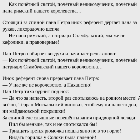
— Как почётный святой, почётный великомученик, почётный
папа римский нашего королевства…
Стоящий за спиной пана Петра инок-референт дёргает пана за
рукав, лихорадочно шепча:
— Не папа римский, а патриарх Стамбульский, мы же не
кафолики, а правоверные!
Пан Петро набирает воздуха и начинает речь заново:
— Как почётный святой, почётный великомученик, почётный
патриарх Стамбульский нашего королевства…
Инок-референт снова прерывает пана Петра:
— У нас же не королевство, а Паханство!
Пан Пётр тихо бурчит под нос:
— Да что за напасть, второй раз спотыкаюсь на ровном месте! 
всё он, Терран Москальский виноват, чтоб ему ни нашего дна,
ни майдановской покрышки!
За спиной еле слышные перешёптывания придворной челяди:
— Пил бы меньше, так и не спотыкался бы!
— Тридцать третья рюмочка пошла явно не в то горло!
— Видать горилка у Солохи была палёной!