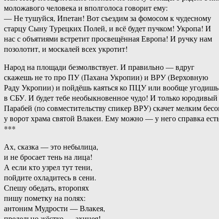
моложавого человека и вполголоса говорит ему:
— Не тушуйся, Ипетан! Вот съездим за фомосом к чудесному
старцу Сыну Турецких Полей, и всё будет пучком! Укропа! И
нас с объятиями встретит просвещённая Европа! И ручку нам
позолотит, и москалей всех укротит!
Народ на площади безмолвствует. И правильно — вдруг
скажешь не то про ПУ (Пахана Укропии) и ВРУ (Верховную
Раду Укропии) и пойдёшь каяться ко ПЦУ или вообще угодишь
в СБУ. И будет тебе необыкновенное чудо! И только юродивый
Парабей (по совместительству спикер ВРУ) скачет мелким бес
у ворот храма святой Влакеи. Ему можно — у него справка есть
***
Ах, сказка — это небылица,
и не бросает тень на лица!
А если кто узрел тут тени,
пойдите охладитесь в сени.
Спешу обедать, второпях
пишу пометку на полях:
антоним Мудрости — Влакея,
предельно жёстко — ахинея!