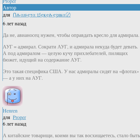
Proper
Автор
для
Ոሉαዙҿτα ಭҿҝҿሉҿʓяҝα〄
6 лет назад
Да не, авианосец нужен, чтобы оправдать кресло для адмирала.
АУГ = адмирал. Сократи АУГ, и адмирала некуда будет девать.
А под адмиралом — целую кучу прихлебателей, пилящих
бюжет, идущий на содержание АУГ.
Это такая специфика США. У нас адмиралы сидят на «флотах»
— а у них на АУГ.
Henren
для
Proper
6 лет назад
А китайские товарищи, коими вы так восхищаетесь, стало быть