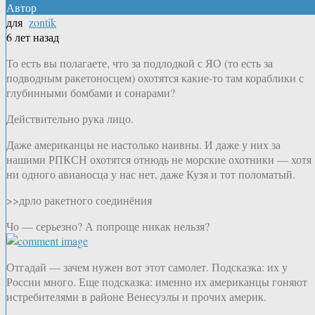
Автор
для
zontik
6 лет назад
То есть вы полагаете, что за подлодкой с ЯО (то есть за
подводным ракетоносцем) охотятся какие-то там кораблики с
глубинными бомбами и сонарами?
Действительно рука лицо.
Даже американцы не настолько наивны. И даже у них за
нашими РПКСН охотятся отнюдь не морские охотники — хотя
ни одного авианосца у нас нет, даже Кузя и тот поломатый.
>>дрло ракетного соединёния
Чо — серьезно? А попроще никак нельзя?
Отгадай — зачем нужен вот этот самолет. Подсказка: их у
России много. Еще подсказка: именно их американцы гоняют
истребителями в районе Венесуэлы и прочих америк.