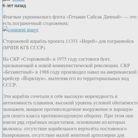
6 лет назад
Флагман укроиньского флота «Гетьман Сайгак Дачный» — это
есть пограничный сторожевик:
Cторожевой корабль проекта 11351 «Нерей» для погранвойск
(МЧПВ КГБ СССР).
На СКР «Сторожевой» в 1975 году состоялся бунт,
призывающий к новой коммунистической революции. СКР
«Беззаветный» в 1988 году производил навал на американский
крейсер «Йорктаун», вытесняя его из территориальных вод
СССР.
Эти корабли сочетали в себе высокую мореходность и
автономность плавания, высокий уровень условий обитаемост
экипажем, мощное противолодочное вооружение и хорошую
для своего класса противовоздушную оборону. При этом они
имели ряд серьёзных недостатков, основными из которых
являлись: отсутствие корабельного вертолёта постоянного
базирования, отсутствие малой зенитной артиллерии для