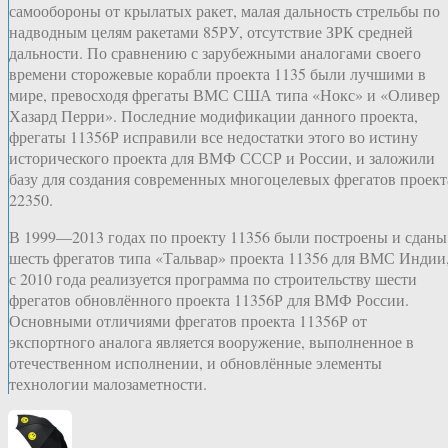
самообороны от крылатых ракет, малая дальность стрельбы по
надводным целям ракетами 85РУ, отсутствие ЗРК средней
дальности. По сравнению с зарубежными аналогами своего
времени сторожевые корабли проекта 1135 были лучшими в
мире, превосходя фрегаты ВМС США типа «Нокс» и «Оливер
Хазард Перри». Последние модификации данного проекта,
фрегаты 11356Р исправили все недостатки этого во истину
исторического проекта для ВМФ СССР и России, и заложили
базу для создания современных многоцелевых фрегатов проект
22350.
В 1999—2013 годах по проекту 11356 были построены и сданы
шесть фрегатов типа «Тальвар» проекта 11356 для ВМС Индии
с 2010 года реализуется программа по строительству шести
фрегатов обновлённого проекта 11356Р для ВМФ России.
Основными отличиями фрегатов проекта 11356Р от
экспортного аналога является вооружение, выполненное в
отечественном исполнении, и обновлённые элементы
технологии малозаметности.