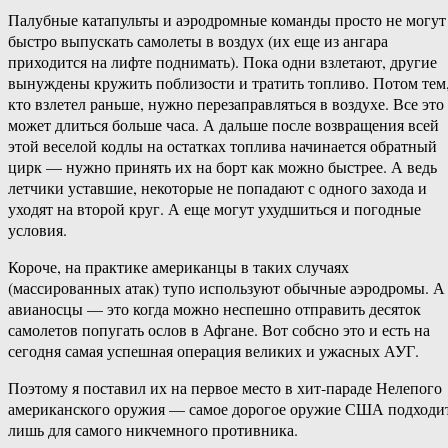
Палубные катапульты и аэродромные команды просто не могут
быстро выпускать самолеты в воздух (их еще из ангара
приходится на лифте поднимать). Пока одни взлетают, другие
вынуждены кружить поблизости и тратить топливо. Потом тем
кто взлетел раньше, нужно перезаправляться в воздухе. Все это
может длиться больше часа. А дальше после возвращения всей
этой веселой кодлы на остатках топлива начинается обратный
цирк — нужно принять их на борт как можно быстрее. А ведь
летчики уставшие, некоторые не попадают с одного захода и
уходят на второй круг. А еще могут ухудшиться и погодные
условия.
Короче, на практике американцы в таких случаях
(массированных атак) тупо используют обычные аэродромы. А
авианосцы — это когда можно неспешно отправить десяток
самолетов попугать ослов в Афгане. Вот собсно это и есть на
сегодня самая успешная операция великих и ужасных АУГ.
Поэтому я поставил их на первое место в хит-параде Нелепого
американского оружия — самое дорогое оружие США подходи
лишь для самого никчемного противника.