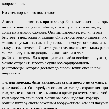
вопросов нет.
Но с тех пор кое-что поменялось.
противокорабельные ракеты
А именно — появились
, которы
намного опаснее для кораблей, чем палубные самолеты, ведь
сбить их намного сложнее. Они малозаметнее, могут лететь
быстрее, а некоторые и дальше. Они относительно дешевы, их
можно запускать залпами. При этом они могут согласовывать
атаку автоматически. И самое ужасное, носителями таких ракет
могут выступать подводные лодки, катера и чуть ли не
рыбацкие шхуны. Да в принципе и корабли вообще не нужны,
можно отправить просто с суши бомбардировщики-
ракетоносцы, которые достают до любой точки океана при
надобности.
для морских битв авианосцы стали просто не нужны
Т.е.
, а
даже наоборот. Они требуют огромных сил для охранения, при
том, что те же ракетные эсминцы и крейсера вместо того, чтоб
конвоировать авианосец, могли бы сами наделать гораздо
больше шухеру своим ракетным вооружением, чем вся палубна
авиация того, кого они охраняют.