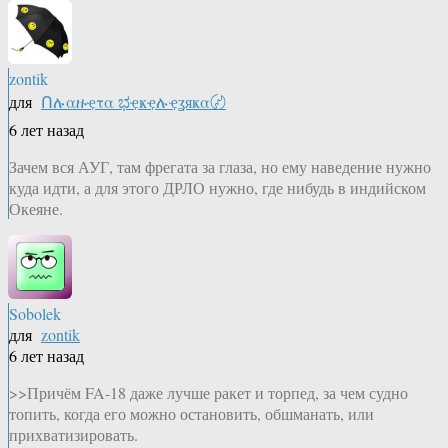
zontik
для
Ոሉαዙҿτα ಭҿҝҿሉҿʓяҝα〄
6 лет назад
Зачем вся АУГ, там фрегата за глаза, но ему наведение нужно
куда идти, а для этого ДРЛО нужно, где нибудь в индийском
Океяне.
Sobolek
для
zontik
6 лет назад
>>Причём FA-18 даже лучше ракет и торпед, за чем судно
топить, когда его можно остановить, обшманать, или
прихватизировать.