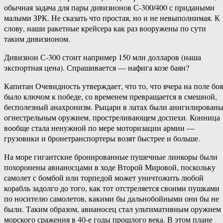
обычная задача для пары дивизионов С-300/400 с придаными
малыми ЗРК. Не сказать что простая, но и не невыполнимая. К
слову, наши ракетные крейсера как раз вооружены по сути
таким дивизионом.
Дивизион С-300 стоит например 150 млн долларов (наша
экспортная цена). Спрашивается — нафига козе баян?
Капитан Очевидность утверждает, что то, что вчера на поле боя
было ключом к победе, со временем превращается в смешной,
бесполезный анахронизм. Рыцари в латах были анигилирован
огнестрельным оружием, простреливающем доспехи. Конница
вообще стала ненужной по мере моторизации армии —
грузовики и бронетранспортеры возят быстрее и больше.
На море гигантские бронированные пушечные линкоры были
похоронены авианосцами в ходе Второй Мировой, поскольку
самолет с бомбой или торпедой может уничтожить любой
корабль задолго до того, как тот отстреляется своими пушками
по носителю самолетов, какими бы дальнобойными они бы не
были. Таким образом, авианосец стал ультимативным оружием
морского сражения в 40-е годы прошлого века. В этом плане