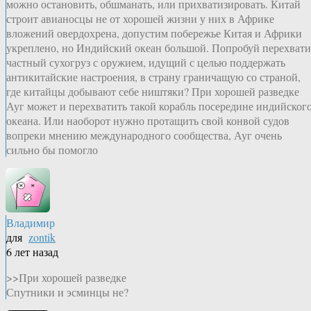
можно остановить, обшманать, или прихватизировать. Китай
строит авианосцы не от хорошей жизни у них в Африке
вложений овердохрена, допустим побережье Китая и Африки
укреплено, но Индийский океан большой. Попробуй перехвати
частный сухогруз с оружием, идущий с целью поддержать
антикитайские настроения, в страну граничащую со страной,
где китайцы добывают себе ништяки? При хорошей разведке
Ауг может и перехватить такой корабль посередине индийског
океана. Или наоборот нужно протащить свой конвой судов
вопреки мнению международного сообщества, Ауг очень
сильно бы помогло
Владимир
для
zontik
6 лет назад
>>При хорошей разведке
Спутники и эсминцы не?