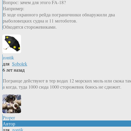
Вопрос: зачем для этого FA-18?
Например:
В ходе охранного рейда пограничники обнаружили два
рыболовецких судна и 11 мотоботов.
Обходятся сторожевиками.
zontik
для
Sobolek
6 лет назад
Погранце действуют в тер водах 12 морских миль или скока та
а когда, туда 1000 сюда 1000 сторожевик боюсь не сдюжит.
Proper
Автор
для
zontik