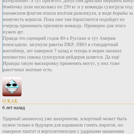
ватерлинию? а тут прилетел, допустим дряхлый шершень кину
бомбочку (или несколько) по 250 кг и у команды сухогруза под
панамским флагом пошла весёлая развлекуха, в виде борьбы за
живучесть корапля. Пока они там барахтаются подойдет их
очередь принимать призовую команду. Примерно для этого
нужен ауг.
Правда это сценарий годов 80-х Русские и тут Амерам
понагадили. засунули ракеты ПКР, ПВО в стандартный
контейнер, лет наверное 7 назад и теперь в морях океанах
неизвестно сикока сухогрухов-рейдеров шляется. Да ещё
Иранцы такую маскировку применять могут, у них тоже
ракетчики знатные есть.
O KAK
6 лет назад
Ударный авианосец уже анахронизм, эскортный может быть
нужен только в будущем для караванов гонять пиратов, но
наверное хватит и вертолетоносцев с ударными машинами