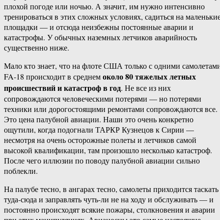
плохой погоде или ночью. А значит, им нужно интенсивно
тренироваться в этих сложных условиях, садиться на маленьки
площадки — и отсюда неизбежны постоянные аварии и
катастрофы. У обычных наземных летчиков аварийность
существенно ниже.
Мало кто знает, что на флоте США только с одними самолетам
около 80 тяжелых летных
FA-18 происходит в среднем
происшествий и катастроф в год
. Не все из них
сопровождаются человеческими потерями — но потерями
техники или дорогостоящими ремонтами сопровождаются все.
Это цена палубной авиации. Наши это очень конкретно
ощутили, когда подогнали ТАРКР Кузнецов к Сирии —
несмотря на очень осторожные полеты и летчиков самой
высокой квалификации, там произошло несколько катастроф.
После чего иллюзии по поводу палубной авиации сильно
поблекли.
На палубе тесно, в ангарах тесно, самолеты приходится таскать
туда-сюда и заправлять чуть-ли не на ходу и обслуживать — и
постоянно происходят всякие пожары, столкновения и аварии
при этих манипуляциях. Авианосцы это самые настоящие