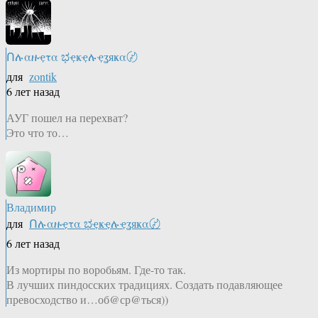
Ոሉαዙҿτα ಭҿҝҿሉҿʓяҝα〄
для
zontik
6 лет назад
АУГ пошел на перехват?
Это что то…
Владимир
для
Ոሉαዙҿτα ಭҿҝҿሉҿʓяҝα〄
6 лет назад
Из мортиры по воробьям. Где-то так.
В лучших пиндосских традициях. Создать подавляющее
превосходство и…об@ср@ться))