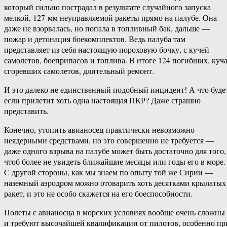
который сильно пострадал в результате случайного запуска
мелкой, 127-мм неуправляемой ракеты прямо на палубе. Она
даже не взорвалась, но попала в топливный бак, дальше —
пожар и детонация боекомплектов. Ведь палуба там
представляет из себя настоящую пороховую бочку, с кучей
самолетов, боеприпасов и топлива. В итоге 124 погибших, куч
сгоревших самолетов, длительный ремонт.
И это далеко не единственный подобный инцидент! А что буде
если прилетит хоть одна настоящая ПКР? Даже страшно
представить.
Конечно, утопить авианосец практически невозможно
неядерными средствами, но это совершенно не требуется —
даже одного взрыва на палубе может быть достаточно для того,
чтоб более не увидеть ближайшие месяцы или годы его в море.
С другой стороны, как мы знаем по опыту той же Сирии —
наземный аэродром можно отоварить хоть десятками крылатых
ракет, и это не особо скажется на его боеспособности.
Полеты с авианосца в морских условиях вообще очень сложны
и требуют высочайшей квалификации от пилотов, особенно пр