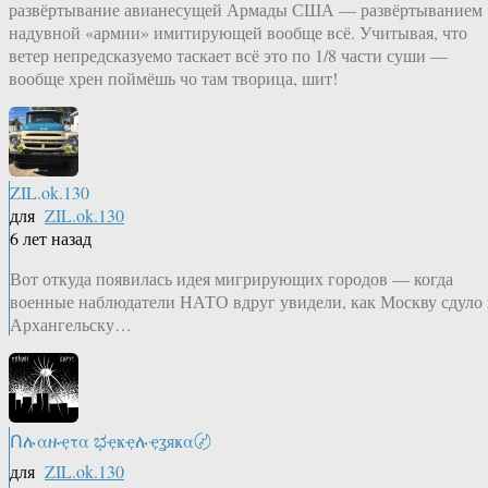
развёртывание авианесущей Армады США — развёртыванием
надувной «армии» имитирующей вообще всё. Учитывая, что
ветер непредсказуемо таскает всё это по 1/8 части суши —
вообще хрен поймёшь чо там творица, шит!
ZIL.ok.130
для
ZIL.ok.130
6 лет назад
Вот откуда появилась идея мигрирующих городов — когда
военные наблюдатели НАТО вдруг увидели, как Москву сдуло 
Архангельску…
Ոሉαዙҿτα ಭҿҝҿሉҿʓяҝα〄
для
ZIL.ok.130