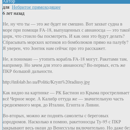
Автор
для
Небритое прямоходящее
6 лет назад
Не, ну что ты — это же будет не смешно. Вот захват судна в
море при помощи FA-18, выпущенных с авианосца — это тако
цирк, что стоило бы посмотреть. И как они это будут делать?
Сбрасывать морских котиков из бомболюков прямо на палубу?
Я уверен, что Зонтик нам сейчас про это расскажет.
Не, я понимаю — утопить корабль FA-18 могут. Ракетами там,
например. Но зачем для этого авианосец? Во-первых, есть же
ПКР большой дальности.
http://infolab.ho.ua/Politic/Krym%20radiusy.jpg
Как видно на картинке — РК Бастион из Крыма простреливает
всё Черное море. А Калибр оттуда же — значительную часть
средиземного моря, до Италии, Египта и Ливии.
Во-вторых, можно же поднять самолеты с береговых
аэродромов. Насколько я помню, ракетоносцы Ту-95 с ПКР
закрывают весь океан до Венесуэлы включительно. Но даже бе