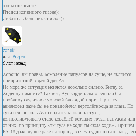
>>вы полагаете
Птенец кепкиного гнезда))
Любитель больших стволов))
zontik
для
Proper
6 лет назад
Хорошо, вы правы. Бомбление папуасов на суше, не является
приоритетной задачей для Ауг.
На море же ситуация меняется довольно сильно. Битву за
Ходейду помните? Так вот, Ауг кординально решила бы
проблему саудитов с морской блокадой порта. При чем
авианосец даже бы не понадобился вертолётносца за глаза. По
сути сейчас роль Ауг сводится к роли пастуха,
контролирующего стадо кораблей везущих грузы папуасам или
от них, по принципу «ты туда не ходи ты сюда ходи» . Причём
FA-18 даже лучше ракет и торпед, за чем судно топить, когда ег