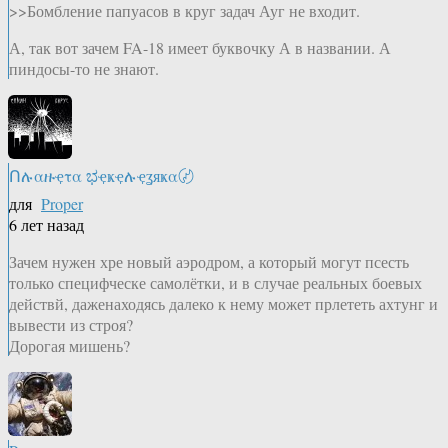
>>Бомбление папуасов в круг задач Ауг не входит.
А, так вот зачем FA-18 имеет буквочку А в названии. А
пиндосы-то не знают.
Ոሉαዙҿτα ಭҿҝҿሉҿʓяҝα〄
для
Proper
6 лет назад
Зачем нужен хре новый аэродром, а который могут псесть
только специфческе самолётки, и в случае реальных боевых
действй, даженаходясь далеко к нему может прлететь ахтунг и
вывести из строя?
Дорогая мишень?