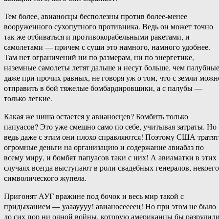
Тем более, авианосцы бесполезны против более-менее
вооруженного сухопутного противника. Ведь он может точно
так же отбиваться и противокорабельными ракетами, и
самолетами — причем с суши это намного, намного удобнее.
Там нет ограничений ни по размерам, ни по энергетике,
наземные самолеты летят дальше и несут больше, чем палубные
даже при прочих равных, не говоря уж о том, что с земли можн
отправить в бой тяжелые бомбардировщики, а с палубы —
только легкие.
Какая же ниша остается у авианосцев? Бомбить только
папуасов? Это уже смешно само по себе, учитывая затраты. Но
ведь даже с этим они плохо справляются! Поэтому США тратят
огромные деньги на организацию и содержание авиабаз по
всему миру, и бомбят папуасов таки с них! А авиаматки в этих
случаях всегда выступают в роли свадебных генералов, некоего
символического жупела.
Пригонят АУГ вражине под бочок и весь мир такой с
придыханием — уааауууу! авианосеееец! Но при этом не было
до сих пор ни одной войны, которую американцы бы разрулил