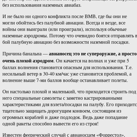
без использования наземных авиабаз.
И не было ни одного конфликта после ВМВ, где бы они не
могли обойтись без палубной авиации. Всегда и везде, все
войны они выиграли (или проиграли), используя обычные
наземные аэродромы. Потому что очевидно боятся отправлять 
бой палубную авиацию без возможности наземной посадки.
авианосец это не супероружие, а просто
Причина банальна —
очень плохой аэродром
. Он качается на волнах и уже при 5
баллах волнения становится опасным для использования. Т.е.
несильный ветер в 30-40 км/час уже становится проблемой, а
волнение выше 7-ми баллов вообще останавливает полеты.
Он настолько плохой и маленький, что приходится строить под
него специальные самолеты с заметно кастрированными
характеристиками для взлета/посадки на палубу. Его приходитс
тщательно защищать дорогущим конвоем, состоящим из
огромных кораблей и даже подлодок. Ведь даже попадание
одной ракеты способно вывести его из строя!
Известен феерический случай с авианосцем «Форрестол»,