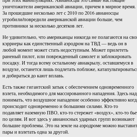
уничтожители американской авиации, причем в мирное время.
За прошедшие несколько лет с 2010 по 2016 авианосцы
угробили/повредили американской авиации больше, чем
противники за несколько десятков лет.
Не удивительно, что американцы никогда не полагаются на сво
кэрриеры как единственный аэродром на ТВД — ведь он в
любой момент может стать недоступным. Может прилететь
раненый пилот, или поврежденный самолет и заблокировать
посадку. И тогда всему остальному авиакрылу, оставшемуся в
воздухе, останется лишь подлетать поближе, катапультироватьс
и добираться до кают вплавь.
Есть также гигантский затык с обеспечением одновременного
взлета, необходимого для массированного нападения. Здесь над
понимать, что воздушное нападение особенно эффективно когд
происходит одновременно и большими силами. Кто-то
подавляет наземную ПВО, кто-то стережет «воздух», кто-то бье
по целям. И вот здесь у авианосных ударных групп возникают
большие проблемы. Это на земле на аэродроме можно выстави
пары и взлетать одна за другой.