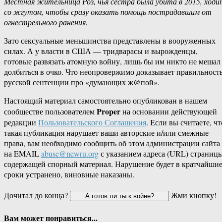
Местная жительница Роз, чья сестра была убита в 2015, ходи
со жгутом, чтобы сразу оказать помощь пострадавшим от
огнестрельного ранения.
Зато сексуальные меньшинства представлены в вооруженных
силах. А у власти в США — тридварасы и вырожденцы,
готовые развязать атомную войну, лишь бы им никто не мешал
долбиться в очко. Что неопровержимо доказывает правильност
русской сентенции про «думающих ж@пой».
Настоящий материал самостоятельно опубликован в нашем
Proper
сообществе пользователем
на основании действующей
редакции
Пользовательского Соглашения
. Если вы считаете, чт
такая публикация нарушает ваши авторские и/или смежные
права, вам необходимо сообщить об этом администрации сайта
на EMAIL
abuse@newru.org
с указанием адреса (URL) страницы
содержащей спорный материал. Нарушение будет в кратчайши
сроки устранено, виновные наказаны.
Дочитал до конца?
Жми кнопку!
Вам может понравиться...