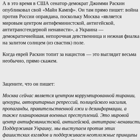
А в это время в США сенатор-демократ Джимми Раскин
опубликовал свой «Майн Кампф». Он там прямо пишет: война
против России оправдана, поскольку Москва «является
мировым центром антифеминистской, антигейской,
антитрансгендерной ненависти», а Украина —
демократичнейшая, непорочная девственница и нежная фиалка
на залитом солнцем (из свастик) поле.
Когда еврей Раскин топит за нацистов — это выглядит весьма
необычно, прямо скажем.
Зацените, что он пишет:
Москва сейчас является центром коррумпированной тирании,
цензуры, авторитарных репрессий, полицейского насилия,
пропаганды, правительственной лжи и дезинформации, а
также планирования военных преступлений. Это мировой
центр антифеминистской, антигейской, антитранс-ненависти
Поддерживая Украину, мы выступаем против этих
фашистских взглядов и поддерживаем неотложные принципы