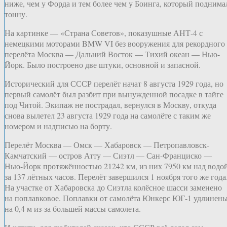
ниже, чем у Форда и тем более чем у Боинга, который поднима
тонну.
На картинке — «Страна Советов», показушные АНТ-4 с
немецкими моторами BMW VI без вооружения для рекордного
перелёта Москва — Дальний Восток — Тихий океан — Нью-
Йорк. Было построено две штуки, основной и запасной.
Исторический для СССР перелёт начат 8 августа 1929 года, но
первый самолёт был разбит при вынужденной посадке в тайге
под Читой. Экипаж не пострадал, вернулся в Москву, откуда
снова вылетел 23 августа 1929 года на самолёте с таким же
номером и надписью на борту.
Перелёт Москва — Омск — Хабаровск — Петропавловск-
Камчатский — остров Атту — Сиэтл — Сан-Франциско —
Нью-Йорк протяжённостью 21242 км, из них 7950 км над водо
за 137 лётных часов. Перелёт завершился 1 ноября того же года
На участке от Хабаровска до Сиэтла колёсное шасси заменено
на поплавковое. Поплавки от самолёта Юнкерс ЮГ-1 удлинен
на 0,4 м из-за большей массы самолета.