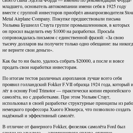
младшего, основатель автокомпании имени себя в 1925 году
вместе с группой инвесторов приобрёл авиапроизводителя Stou
Metal Airplane Company. Покупке предшествовали письма
Уильяма Бушнелл Стаута группе промышленников, в которых
он просил выделить ему $1000 на разработки. Просьба
сопровождалась письмом с единственной фразой: «За свою
тысячу долларов вы получите только одно обещание: вы никог
не вернете свои деньги».
Как бы то ни было, удалось собрать $20000, а после и вовсе
продать свои наработки инвесторам.
По итогам тестов различных аэропланов лучше всего себя
проявил голландский Fokker F.VII образца 1924 года, который 
лёг в основу Ford Trimotor — практически копии европейского
самолёта, но с доработками. При этом Уильям Стаут,
использовал в своей разработке структурные принципы из раб
немецкого профессора Хьюго Юнкерса, что позволило создать
надёжный и эффективный самолёт.
В отличие от фанерного Fokker, фюзеляж самолёта Ford был
сделан из алькледа — алюминиевого сплава, отлично