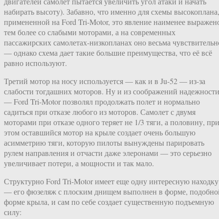
двигателей самолет пытается увеличить угол атаки и начать
набирать высоту). Забавно, что именно для схемы высокоплана
примененной на Ford Tri-Motor, это явление наименее выражен
тем более со слабыми моторами, а на современных
пассажирских самолетах-низкопланах оно весьма чувствительн
— однако схема дает такие большие преимущества, что её всё
равно используют.
Третий мотор на носу используется — как и в Ju-52 — из-за
слабости тогдашних моторов. Ну и из соображений надежност
— Ford Tri-Motor позволял продолжать полет и нормально
садиться при отказе любого из моторов. Самолет с двумя
моторами при отказе одного теряет не 1/3 тяги, а половину, пр
этом оставшийся мотор на крыле создает очень большую
асимметрию тяги, которую пилоты вынуждены парировать
рулем направления и отчасти даже элеронами — это серьезно
увеличивает потери, а мощности и так мало.
Структурно Ford Tri-Motor имеет еще одну интересную находку
— его фюзеляж с плоским днищем выполнен в форме, подобно
форме крыла, и сам по себе создает существенную подъемную
силу: