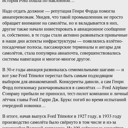
история Ford пошла по наклонной…
Надо отдать должное — репутация Генри Форда помогла
авиаперевозкам. Увидев, что такой промышленник не просто
обращает внимание на самолёты, но и вкладывается в них,
другие также начали инвестировать в авиационное сообщение
и, собственно, в те годы стали активно развиваться привычные
в наши дни аспекты инфраструктуры — появлялись взлётно-
посадочные полосы, пассажирские терминалы и ангары для
самолётов, стала популярна авиапочта, совершенствовались
системы навигации и многое-многое другое.
В 30-е годы авиация развивалась семимильными шагами — и
вот уже Ford Trimotor перестал быть самым подходящим
выбором для авиакомпаний. Конкуренты давили, а сам Генри
Форд потихоньку разочаровывался в самолётах — Ford Airplane
Company прибыли не приносил, тест-пилот компании и личны
лётчик главы Ford Гарри Дж. Брукс погиб во время испытаний
очередной новинки…
В итоге, начав выпуск Ford Trimotor в 1927 году, в 1933 году
производство самолёта было свёрнуто в том числе и из-за
начавшейся Великой депрессии. Из 199 собранных самолётов