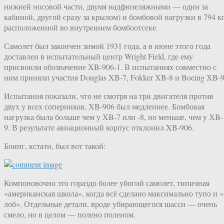
нижней носовой части, двумя надфюзеляжными — один за
кабиной, другой сразу за крылом) и бомбовой нагрузки в 794 к
расположенной во внутреннем бомбоотсеке.
Самолет был закончен зимой 1931 года, а в июне этого года
доставлен в испытательный центр Wright Field, где ему
присвоили обозначение XB-906-1. В испытаниях совместно с
ним приняли участия Douglas XB-7, Fokker XB-8 и Boeing XB-9
Испытания показали, что не смотря на три двигателя против
двух у всех соперников, XB-906 был медленнее. Бомбовая
нагрузка была больше чем у XB-7 или -8, но меньше, чем у ХB-
9. В результате авиационный корпус отклонил XB-906.
Боинг, кстати, был вот такой:
Компоновочно это гораздо более убогий самолет, типичная
«американская школа», когда всё сделано максимально тупо и «
лоб». Отдельные детали, вроде убирающегося шасси — очень
смело, но в целом — полено поленом.