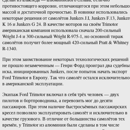
противостоящего коррозии, отличающегося при этом небольш
массой и достаточной прочностью. В новинке использовались
некоторые решения от самолётов Junkers J.I, Junkers F.13, Junker
K 16 и Junkers G 24. В качестве моторов на своём Trimotor
американская компания использовала сначала 200-сильный
Wright J-4 и 300-сильный Wright R-975-1, но основной тираж
самолётов получит более мощный 420-сильный Pratt & Whitney
R-1340.
При этом заимствование некоторых технологических решений
не прошло незамеченным — Генри Форд проиграл два судебны
иска, инициированных Junkers, после попыток начать экспорт
Ford Trimotor в Европу. Так что самолёт остался исключительно
в американской эксплуатации.
Экипаж Ford Trimotor включал в себя трёх человек — двух
пилотов и бортпроводника, а перевозить мог до десяти
пассажиров. При этом наличие быстросъёмных пассажирских
кресел позволяло эксплуатировать самолёт и исключительно в
качестве грузового. В отличие от большинства самолётов тех
времён, у Trimotor из алюминия были сделаны в том числе