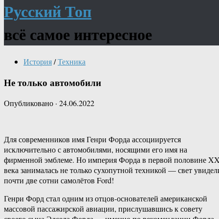
Русский Топ
всё самое интересное
История
/
Техника
Не только автомобили
Опубликовано
·
24.06.2022
Для современников имя Генри Форда ассоциируется
исключительно с автомобилями, носящими его имя на
фирменной эмблеме. Но империя Форда в первой половине X
века занималась не только сухопутной техникой — свет увидел
почти две сотни самолётов Ford!
Генри Форд стал одним из отцов-основателей американской
массовой пассажирской авиации, прислушавшись к совету
своего сына Эдсела Форда — именно по рекомендации Форда-