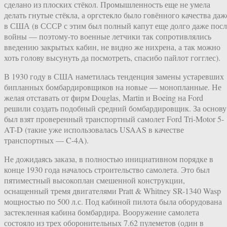
сделано из плоских стёкол. Промышленность еще не умела
делать гнутые стёкла, а оргстекло было говённого качества даж
в США (в СССР с этим был полный капут еще долго даже посл
войны — поэтому-то военные летчики так сопротивлялись
введению закрытых кабин, не видно же нихрена, а так можно
хоть голову высунуть да посмотреть, спасибо пайлот гогглес).
В 1930 году в США наметилась тенденция замены устаревших
бипланных бомбардировщиков на новые — монопланные. Не
желая отставать от фирм Douglas, Martin и Boeing на Ford
решили создать подобный средний бомбардировщик. За основу
был взят проверенный транспортный самолет Ford Tri-Motor 5-
AT-D (такие уже использовалась USAAS в качестве
транспортных — C-4A).
Не дожидаясь заказа, в полностью инициативном порядке в
конце 1930 года началось строительство самолета. Это был
пятиместный высокоплан смешенной конструкции,
оснащенный тремя двигателями Pratt & Whitney SR-1340 Wasp
мощностью по 500 л.с. Под кабиной пилота была оборудована
застекленная кабина бомбардира. Вооружение самолета
состояло из трех оборонительных 7.62 пулеметов (один в