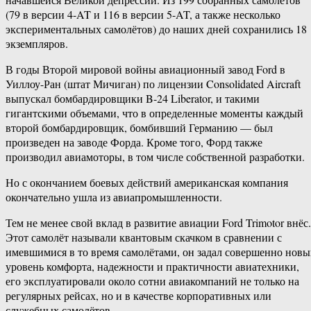
(79 в версии 4-AT и 116 в версии 5-AT, а также несколько
экспериментальных самолётов) до наших дней сохранились 18
экземпляров.
В годы Второй мировой войны авиационный завод Ford в
Уиллоу-Ран (штат Мичиган) по лицензии Consolidated Aircraft
выпускал бомбардировщики B-24 Liberator, и такими
гигантскими объемами, что в определенные моменты каждый
второй бомбардировщик, бомбивший Германию — был
произведен на заводе Форда. Кроме того, Форд также
производил авиамоторы, в том числе собственной разработки.
Но с окончанием боевых действий американская компания
окончательно ушла из авиапромышленности.
Тем не менее свой вклад в развитие авиации Ford Trimotor внёс.
Этот самолёт называли квантовым скачком в сравнении с
имевшимися в то время самолётами, он задал совершенно нов
уровень комфорта, надежности и практичности авиатехники,
его эксплуатировали около сотни авиакомпаний не только на
регулярных рейсах, но и в качестве корпоративных или
служебных самолётов.