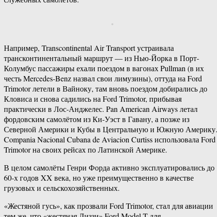
Например, Transcontinental Air Transport устраивала
трансконтинентальный маршрут — из Нью-Йорка в Порт-
Колумбус пассажиры ехали поездом в вагонах Pullman (в их
честь Mercedes-Benz назвал свои лимузины), оттуда на Ford
Trimotor летели в Вайноку, там вновь поездом добирались до
Кловиса и снова садились на Ford Trimotor, прибывая
практически в Лос-Анджелес. Pan American Airways летал
фордовским самолётом из Ки-Уэст в Гавану, а позже из
Северной Америки и Кубы в Центральную и Южную Америку
Compania Nacional Cubana de Aviacion Curtiss использовала Ford
Trimotor на своих рейсах по Латинской Америке.
В целом самолёты Генри Форда активно эксплуатировались до
60-х годов XX века, но уже преимущественно в качестве
грузовых и сельскохозяйственных.
«Жестяной гусь», как прозвали Ford Trimotor, стал для авиации
тем же, что «жестяная Лиззи» Ford Model T для