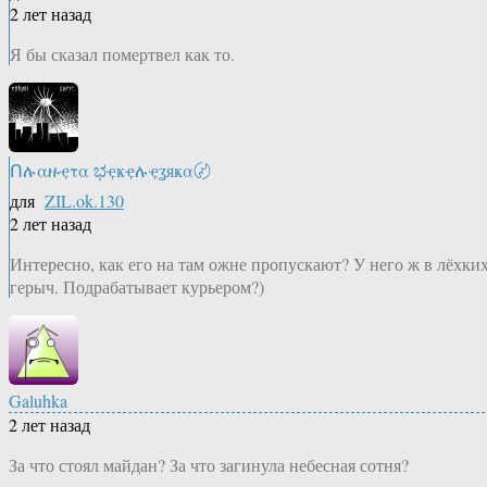
2 лет назад
Я бы сказал помертвел как то.
Ոሉαዙҿτα ಭҿҝҿሉҿʓяҝα〄
для
ZIL.ok.130
2 лет назад
Интересно, как его на там ожне пропускают? У него ж в лёхки
герыч. Подрабатывает курьером?)
Galuhka
2 лет назад
За что стоял майдан? За что загинула небесная сотня?