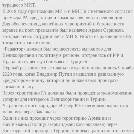
турецкого МИТ.
В 2018 году при помощи МИ-6 и МИТ и с негласного согласия
премьера РА «редактор» и команда совершили революцию.
Для обеспечения дальнейших мероприятий и безопасности,
заранее на пост президента был назначен Армен Саркисян,
который тесно сотрудничает с МИ-6. Никто из руководства РА
тогда этот шаг не понял.
«Редактор» должен был осуществлять выгодную для
Великобритании политику в регионе, отстраняясь от РФ и
Ирана, по существу сближаясь с Турцией.
Первый раз совместные планы государств провалились 9 ноябр
2020 года, когда Владимир Путин вмешался в развязанную
«редактором» войну, который он должен был проиграть
согласно плану.
Через территорию РА должны были проведены экономические
артерии для интересов Великобритании и Турции.
У транспортного коридора «Север-Юг» несколько вариантов
маршрута через Закавказье.
Один из них проходит через территорию Армении и
Нахичевань (столицу азербайджанского эксклава) через
Зангезурский коридор в Турцию, причем в развитии этого пути