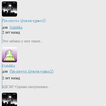
Ոሉαዙҿτα ಭҿҝҿሉҿʓяҝα〄
для
Galuhka
2 лет назад
Это забавы у них такие..
Galuhka
для
Ոሉαዙҿτα ಭҿҝҿሉҿʓяҝα〄
2 лет назад
БДСМ? Однако шалунишки..