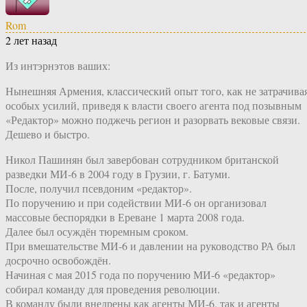
Rom
2 лет назад
Из интэрнэтов ваших:
Нынешняя Армения, классический опыт того, как не затрачива
особых усилий, приведя к власти своего агента под позывным
«Редактор» можно поджечь регион и разорвать вековые связи.
Дешево и быстро.
Никол Пашинян был завербован сотрудником британской
разведки МИ-6 в 2004 году в Грузии, г. Батуми.
После, получил псевдоним «редактор».
По поручению и при содействии МИ-6 он организовал
массовые беспорядки в Ереване 1 марта 2008 года.
Далее был осуждён тюремным сроком.
При вмешательстве МИ-6 и давлении на руководство РА был
досрочно освобождён.
Начиная с мая 2015 года по поручению МИ-6 «редактор»
собирал команду для проведения революции.
В команду были внедрены как агенты МИ-6, так и агенты