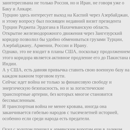
заинтересована не только Россия, но и Иран, не говоря уже о
Баку и Анкаре.
Турцию здесь интересует выход на Каспий через Азербайджан,
и этому вопросу был посвящен недавний визит президента
Турции Реджепа Эрдогана в Нахичеванскую область.
Открытие железнодорожного движения через Зангезурский
коридор позволил бы удобно обмениваться грузами Турции,
Азербайджану, Армении, России и Ирану.
Однако, это не входит в планы США, поскольку продолжением
этого коридора является активное продление его до Пакистана 
Индии.
А у США, есть давняя привычка ставить свою военную базу на
каждом важном торговом пути.
Сейчас идет война не только за финансовую свободу и
энергическую безопасность, но и за логистические
транспортные артерии, без которых многое становится
бессмысленным.
И транспортная война не менее кровава, иногда она
заканчивается гибелью народов с тысячелетней историей,
особенно если среди народа есть предатели.
Осел с золотом пришел к армянским воротам еще в далеком