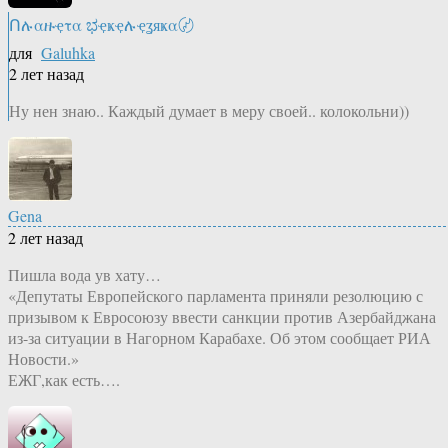
Ոሉαዙҿτα ಭҿҝҿሉҿʓяҝα〄
для
Galuhka
2 лет назад
Ну нен знаю.. Каждый думает в меру своей.. колокольни))
Gena
2 лет назад
Пишла вода ув хату…
«Депутаты Европейского парламента приняли резолюцию с
призывом к Евросоюзу ввести санкции против Азербайджана
из-за ситуации в Нагорном Карабахе. Об этом сообщает РИА
Новости.»
ЕЖГ,как есть….