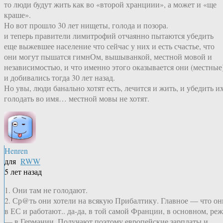
то люди будут жить как во «второй хранциии», а может и «ще
краше».
Но вот прошло 30 лет нищеты, голода и позора.
и теперь правители лимитрофий отчаянно пытаются убедить
еще выжевшее население что сейчас у них и есть счастье, что
они могут пышатся гимнОм, вышыванкой, местной мовой и
независимостью, и что именно этого оказывается они (местные
и добивались тогда 30 лет назад.
Но увы, люди банально хотят есть, лечится и жить, и убедить и
голодать во имя… местной мовы не хотят.
Henren
для
RWW
5 лет назад
1. Они там не голодают.
2. Ср@ть они хотели на всякую Прибалтику. Главное — что он
в ЕС и работают.. да-да, в той самой Франции, в основном, реж
— в Германии. Получают поэтому европейские зарплаты и