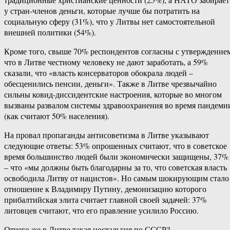
у стран-членов деньги, которые лучше бы потратить на
социальную сферу (31%), что у Литвы нет самостоятельной
внешней политики (54%).
Кроме того, свыше 70% респондентов согласны с утверждение
что в Литве честному человеку не дают заработать, а 59%
сказали, что «власть консерваторов обокрала людей –
обесценились пенсии, деньги». Также в Литве чрезвычайно
сильны ковид-диссидентские настроения, которые во многом
вызваны развалом системы здравоохранения во время пандеми
(как считают 50% населения).
На провал пропаганды антисоветизма в Литве указывают
следующие ответы: 53% опрошенных считают, что в советское
время большинство людей были экономически защищены, 37%
– что «мы должны быть благодарны за то, что советская власть
освободила Литву от нацистов». Но самым шокирующим стало
отношение к Владимиру Путину, демонизацию которого
прибалтийская элита считает главной своей задачей: 37%
литовцев считают, что его правление усилило Россию.
Отчего же в Литве такая ностальгия по СССР?