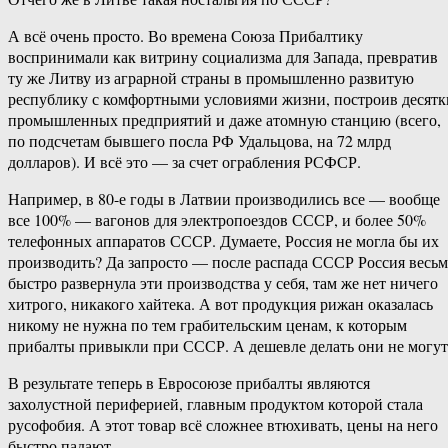
А всё очень просто. Во времена Союза Прибалтику
воспринимали как витрину социализма для Запада, превратив
ту же Литву из аграрной страны в промышленно развитую
республику с комфортными условиями жизни, построив десятк
промышленных предприятий и даже атомную станцию (всего,
по подсчетам бывшего посла РФ Удальцова, на 72 млрд
долларов). И всё это — за счет ограбления РСФСР.
Например, в 80-е годы в Латвии производились все — вообще
все 100% — вагонов для электропоездов СССР, и более 50%
телефонных аппаратов СССР. Думаете, Россия не могла бы их
производить? Да запросто — после распада СССР Россия весьм
быстро развернула эти производства у себя, там же нет ничего
хитрого, никакого хайтека. А вот продукция рижан оказалась
никому не нужна по тем грабительским ценам, к которым
прибалты привыкли при СССР. А дешевле делать они не могут
В результате теперь в Евросоюзе прибалты являются
захолустной периферией, главным продуктом которой стала
русофобия. А этот товар всё сложнее втюхивать, цены на него
быстро падают.