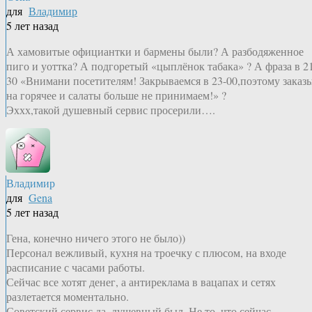
для
Владимир
5 лет назад
А хамовитые официантки и бармены были? А разбодяженное
пиго и уоттка? А подгоретый «цыплёнок табака» ? А фраза в 2
30 «Внимани посетителям! Закрываемся в 23-00,поэтому заказ
на горячее и салаты больше не принимаем!» ?
Эххх,такой душевный сервис просерили….
Владимир
для
Gena
5 лет назад
Гена, конечно ничего этого не было))
Персонал вежливый, кухня на троечку с плюсом, на входе
расписание с часами работы.
Сейчас все хотят денег, а антиреклама в вацапах и сетях
разлетается моментально.
Советский сервис да, душевный был. Не то, что сейчас.