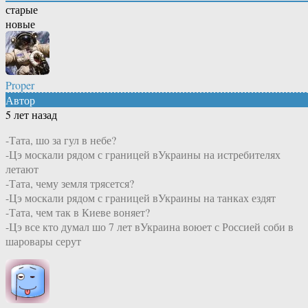
старые
новые
Proper
Автор
5 лет назад
-Тата, шо за гул в небе?
-Цэ москали рядом с границей вУкраины на истребителях
летают
-Тата, чему земля трясется?
-Цэ москали рядом с границей вУкраины на танках ездят
-Тата, чем так в Киеве воняет?
-Цэ все кто думал шо 7 лет вУкраина воюет с Россией соби в
шаровары серут