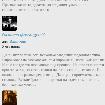
Пресные какие-то, здрасти, до свидания, улыбки, не
соблаговолите ли, итд. итп.))
Ոሉαዙҿτα ಭҿҝҿሉҿʓяҝα〄
для
Владимир
5 лет назад
ДА в Питере тоже есть несколько заведений подобного типа..
Пирожковая на Московском, там пирожки и,, кофе,, как раньше
И ещё кое где стилизованные под прошлое. На столах скатерти 
принятом старых газет, телики на стенах со старым кине.. На
подоконника разные ретро вещи. Да и цены приемлемые, как в
столовке. Всякие булочки и пирожки на отдельном столике,
бери сколько хочешь.