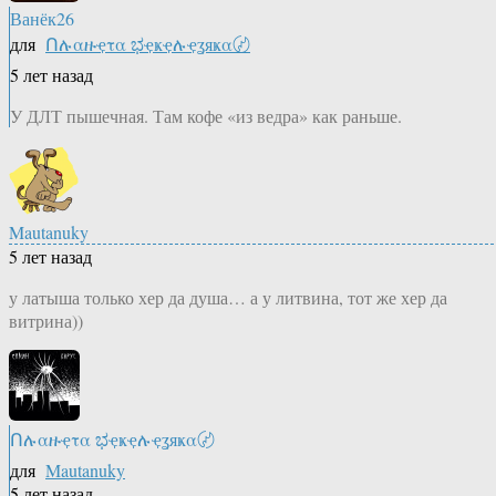
Ванёк26
для
Ոሉαዙҿτα ಭҿҝҿሉҿʓяҝα〄
5 лет назад
У ДЛТ пышечная. Там кофе «из ведра» как раньше.
Mautanuky
5 лет назад
у латыша только хер да душа… а у литвина, тот же хер да
витрина))
Ոሉαዙҿτα ಭҿҝҿሉҿʓяҝα〄
для
Mautanuky
5 лет назад