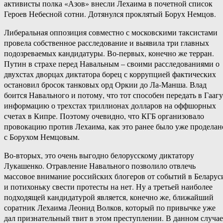
активисты полка «Азов» внесли Лехаима в почетной список
Героев Небесной сотни. Дотянулся проклятый Борух Немцов.
Либеральная оппозиция совместно с московскими таксистами
провела собственное расследование и выявила три главных
подозреваемых кандидатуры. Во-первых, конечно же терран.
Путин в страхе перед Навальным – своими расследованиями о
двухстах дворцах диктатора борец с коррупцией фактических
остановил бросок танковых орд Оркии до Ла-Манша. Влад
боится Навального и потому, что тот способен передать в Гаагу
информацию о трехстах триллионах долларов на оффшорных
счетах в Кипре. Поэтому очевидно, что КГБ организовало
провокацию против Лехаима, как это ранее было уже проделан
с Борухом Немцовым.
Во-вторых, это очень выгодно белорусскому диктатору
Лукашенко. Отравление Навального позволило отвлечь
массовое внимание российских блогеров от событий в Беларус
и потихоньку свести протесты на нет. Ну а третьей наиболее
подходящей кандидатурой является, конечно же, ближайший
соратник Лехаима Леонид Волков, который по привычке уже
дал признательный твит в этом преступлении. В данном случае