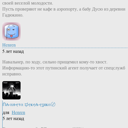
своей веселой молодости.
Пусть проверяют не кафе в аэропорту, а бабу Дусю из деревни
Гадюкино.
Henren
5 лет назад
Навальнер, по ходу, сильно прищемил кому-то хвост.
Информацию-то этот путинский агент получает от спецслужб
исправно.
Ոሉαዙҿτα ಭҿҝҿሉҿʓяҝα〄
для
Henren
5 лет назад