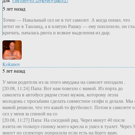
для
Ոሉαዙҿτα ಭҿҝҿሉҿʓяҝα〄
5 лет назад
Точно — Навальный сел не в тот самолет. А когда понял, что
летит не в Таиланд, а в клятую Рашку — ему поплохело, он ста
кричать, началась рвота и всякие выделения из дыр.
Kokunov
5 лет назад
У меня родители из-за этого ммудака на самолет опоздали .
[20.08, 11:24] Папа: Вот нам повезло с мамой. Из порта до
самолета в автобусе рядом стоял мужик, которому лезла
молодежь с просьбами сделать совместное селфи и делали. Мы 
мамой решили, что это какой-то футболист. Потом в самолете 
сел у меня за спиной на со
[20.08, 11:27] Папа: На соседний ряд. Через минут 40 после
взлета он толкнул спинку млего кресла и ушел в туалет. Через 
минут по селектору попросили если есть на борту врач.