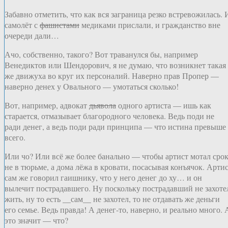
Забавно отметить, что как вся заграница резко встревожилась. 
самолёт с
фашистами
медиками прислали, и гражданство вне
очереди дали…
Ачо, собственно, такого? Вот траванулся бы, например
Венедиктов или Шендорович, я не думаю, что возникнет такая
же движуха во круг их персоналий. Наверно прав Пропер —
наверно денех у Овального — умотаться сколько!
Вот, например, адвокат
дьявола
одного артиста — ишь как
старается, отмазывает благородного человека. Ведь поди не
ради денег, а ведь поди ради принципа — что истина превыше
всего.
Или чо? Или всё же более банально — чтобы артист мотал сро
не в тюрьме, а дома лёжа в кровати, посасывая конъячок. Арти
сам же говорил гаишнику, что у него денег до ху… и он
вылечит пострадавшего. Ну поскольку пострадавший не захоте
жить, ну то есть __сам__ не захотел, то не отдавать же деньги
его семье. Ведь правда! А денег-то, наверно, и реально много. 
это значит — что?