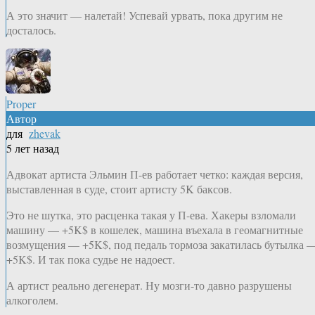
А это значит — налетай! Успевай урвать, пока другим не
досталось.
Proper
Автор
для
zhevak
5 лет назад
Адвокат артиста Эльмин П-ев работает четко: каждая версия,
выставленная в суде, стоит артисту 5K баксов.
Это не шутка, это расценка такая у П-ева. Хакеры взломали
машину — +5K$ в кошелек, машина въехала в геомагнитные
возмущения — +5K$, под педаль тормоза закатилась бутылка 
+5K$. И так пока судье не надоест.
А артист реально дегенерат. Ну мозги-то давно разрушены
алкоголем.