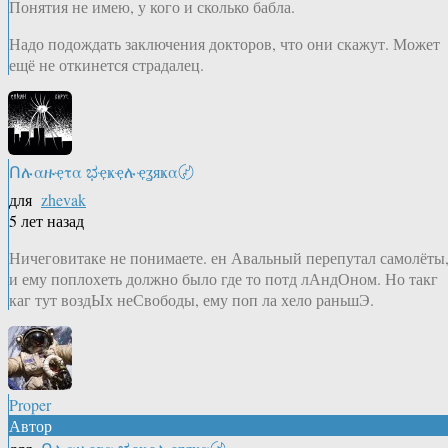
Понятия не имею, у кого и сколько бабла.
Надо подождать заключения докторов, что они скажут. Может
ещё не откинется страдалец.
Ոሉαዙҿτα ಭҿҝҿሉҿʓяҝα〄
для
zhevak
5 лет назад
Ничеговитаке не понимаете. ен Авальный перепутал самолёты
и ему поплохеть должно было где то потд лАндОном. Но такг
каг тут воздЫх неСвободы, ему поп ла хело раньшЭ.
Proper
Автор