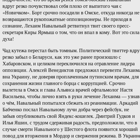
вдруг резко почувствовал себя плохо от выпитого чая с
«Новичком». Борт срочно посадили в Омске, откуда никогда не
возвращаются рукопожатные оппозиционеры. Не приходя в
сознание, Лехаим Навальный ретвитнул твит своего пресс-
секретаря Киры Ярмыш о том, что он впал в кому. Вот это сила
духа!
Чад кутежа перестал быть томным. Политический твиттер вдру
резко забыл о Беларуси, как это уже ранее произошло с
Хабаровском, и целиком переключился на отравление лидера
оппозиции. Алексей Венедиктов предложил перевезти Лехаим
вна Украину, не доверяя проплаченным путинским врачам, для
сохранения жизни главного борца с коррупцией. Срочно
вылетела в Омск и глава Альянса врачей офтальмолог Настя
Васильева, чтобы лично взять в руки лечение Лехаима — узнав
о чём, Навальный попытался сбежать из реанимации. Аркадий
Бабченко послал Навальному лучи добра через фейсбук, не
забыв опубликовать свой Яндекс-кошелек. Дмитрий Гудков и
Илья Яшин, с трудом сдерживая радость, предположили, что в
случае смерти Навального у Шестого флота появится хороший
повод для вторжения в Мордор и свержения режима. В Украин