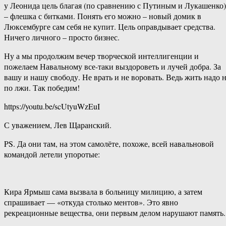
у Леонида цель благая (по сравнению с Путиным и Лукашенко)
– флешка с битками. Понять его можно – новый домик в
Люксембурге сам себя не купит. Цель оправдывает средства.
Ничего личного – просто бизнес.
Ну а мы продолжим вечер творческой интеллигенции и
пожелаем Навальному все-таки выздороветь и лучей добра. За
вашу и нашу свободу. Не врать и не воровать. Ведь жить надо 
по лжи. Так победим!
https://youtu.be/scUtyuWzEuI
С уважением, Лев Щаранский.
PS. Да они там, на этом самолёте, похоже, всей навальновой
командой летели упоротые:
Кира Ярмыш сама вызвала в больницу милицию, а затем
спрашивает — «откуда столько ментов». Это явно
рекреационные вещества, они первым делом нарушают память.