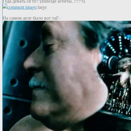
Гуда девать ся то? уВВезде агенты..!!!??((
:large
На самом деле было вот таГ-