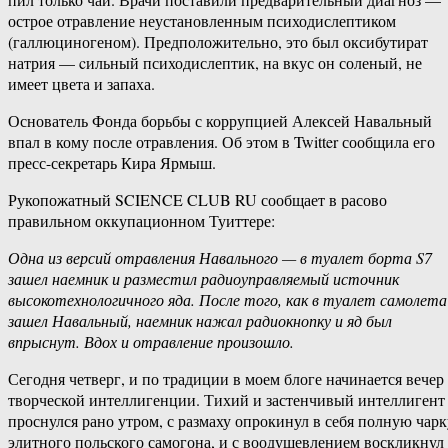
острое отравление неустановленным психодислептиком
(галлюциногеном). Предположительно, это был оксибутират
натрия — cильный психодислептик, на вкус он соленый, не
имеет цвета и запаха.
Основатель Фонда борьбы с коррупцией Алексей Навальный
впал в кому после отравления. Об этом в Twitter сообщила его
пресс-секретарь Кира Ярмыш.
Рукопожатный SCIENCE CLUB RU сообщает в расово
правильном оккупационном Туиттере:
Одна из версий отравления Навального — в туалет борта S7
зашел наемник и разместил радиоуправляемый источник
высокотехнологичного яда. После того, как в туалет самолета
зашел Навальный, наемник нажал радиокнопку и яд был
впрыснут. Вдох и отравление произошло.
Сегодня четверг, и по традиции в моем блоге начинается вечер
творческой интеллигенции. Тихий и застенчивый интеллигент
проснулся рано утром, с размаху опрокинул в себя полную чарк
элитного польского самогона, и с воодушевлением воскликнул