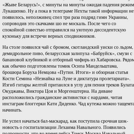
«Жыве Беларусь!», с минуты на минуты ожидая падения режим
Лукашенко. Ну а пока в телеграме Нехты такой информации не
появилось, неполживец спел три раза подряд гимн Украины,
сопроводив это скачками шо не москаль. После чего со
спокойной совестью отправился на уютную диссидентскую
кухоньку для встречи верных сподвижников.
На столе появился чай с бромом, скотландский уиски со льдом,
демидрольное пиво, беларусская залипуха «Бабруйск», смузи с
банановой клубникой и отборный чифирь из Хабаровска. Рядо
как обычно подготовлены томик Осипа Мандельштама,
брошюра Боруха Немцова «Путин. Итоги» и обзорная статья
Кости Семина «Незнайка на Луне и диктатура пролетариата».
Изгиб гитары желтой притаился в углу для пения треков Булата
Окуджавы, Виктора Цоя и Моргенштерна. На диване
расположились гражданские активистки с нардами, читая
инстаграм блоггерки Кати Диденко. Чад кутежа можно тащемт
начинать.
Не успел начаться бал-маскарад, как поступила срочная шок-
новость о госпитализации Лехаима Навального. Появились
подрочности, что во время рейса Томск-Москва Навальный