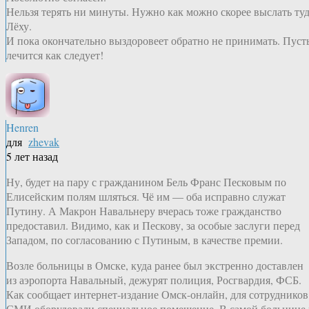
Нельзя терять ни минуты. Нужно как можно скорее выслать ту
Лёху.
И пока окончательно выздоровеет обратно не принимать. Пуст
лечится как следует!
Henren
для
zhevak
5 лет назад
Ну, будет на пару с гражданином Бель Франс Песковым по
Елисейским полям шляться. Чё им — оба исправно служат
Путину. А Макрон Навальнеру вчерась тоже гражданство
предоставил. Видимо, как и Пескову, за особые заслуги перед
Западом, по согласованию с Путиным, в качестве премии.
Возле больницы в Омске, куда ранее был экстренно доставлен
из аэропорта Навальный, дежурят полиция, Росгвардия, ФСБ.
Как сообщает интернет-издание Омск-онлайн, для сотрудников
СМИ оборудовали специальное помещение. В самой больнице 