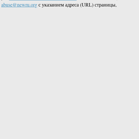
L
abuse@newru.org
с указанием адреса (URL) страницы,