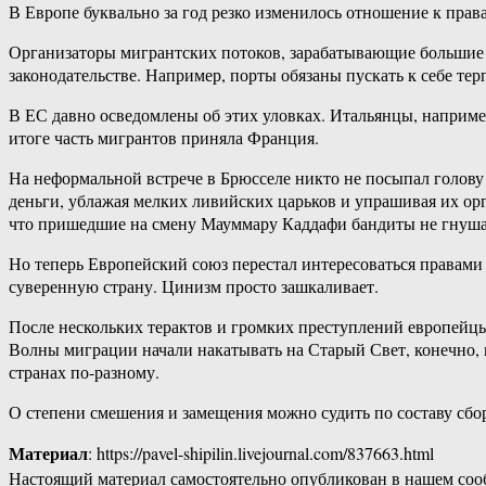
В Европе буквально за год резко изменилось отношение к прав
Организаторы мигрантских потоков, зарабатывающие большие 
законодательстве. Например, порты обязаны пускать к себе тер
В ЕС давно осведомлены об этих уловках. Итальянцы, например
итоге часть мигрантов приняла Франция.
На неформальной встрече в Брюсселе никто не посыпал голову
деньги, ублажая мелких ливийских царьков и упрашивая их орг
что пришедшие на смену Мауммару Каддафи бандиты не гнуша
Но теперь Европейский союз перестал интересоваться правами 
суверенную страну. Цинизм просто зашкаливает.
После нескольких терактов и громких преступлений европейцы
Волны миграции начали накатывать на Старый Свет, конечно, 
странах по-разному.
О степени смешения и замещения можно судить по составу сбо
Материал
: https://pavel-shipilin.livejournal.com/837663.html
Настоящий материал самостоятельно опубликован в нашем соо