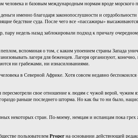
ам человека и базовым международным нормам вроде морского пр
деньги именно благодаря законопослушности и сердобольности 
пящие бедствие суда. После чего все «пассажиры» высаживаются 
, пару недель назад заблокировали подход к причалу очередном
 пеплом, вспоминая о том, с каким упоением страны Запада ун
анизовывать лагеря для беженцев. Лагеря организуют, конечно,
ются ни грабежами, ни изнасилованиями.
человека в Северной Африке. Хотя совсем недавно беспокоился 
 пересмотрели свое отношение к людям с чужой верой, чужим яз
гораздо раньше последнего шторма. Но как бы то ни было, наци
рных некоторых стран. По-моему, немцам и испанцам пока грех 
Proper
бществе пользователем
на основании действующей реда