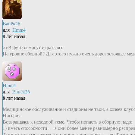
Ванёк26
для
Hmm4
8 лет назад
>>В футбол могут играть все
На уровне сборной? Для этого нужно очень дорогостоящее ме
Hmm4
для
Ванёк26
8 лет назад
Медицинское обслуживание и стадионы не твои, а хозяев клубо
Нигерия.
Возвращаясь к исходной теме. Чтобы попасть в сборную надо:
1) иметь способности — а они более-менее равномерно распре
2) иметь инфраструктуру и организацию спорта — во Франции 