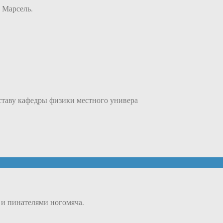
 Марсель.
оставу кафедры физики местного универа
и пинателями ногомяча.