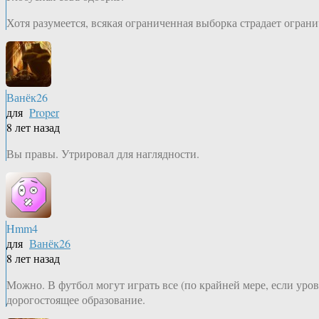
Хотя разумеется, всякая ограниченная выборка страдает огран
Ванёк26
для
Proper
8 лет назад
Вы правы. Утрировал для наглядности.
Hmm4
для
Ванёк26
8 лет назад
Можно. В футбол могут играть все (по крайней мере, если уро
дорогостоящее образование.