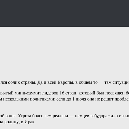
я облик страны. Да и всей Европы, в общем-то — там ситуация г
рытый мини-саммит лидеров 16 стран, который был посвящен б
ум несколькими политиками: если до 1 июля она не решит проб
ой зоны. Угроза более чем реальна — немцев взбудоражило изн
на родину, в Ирак.