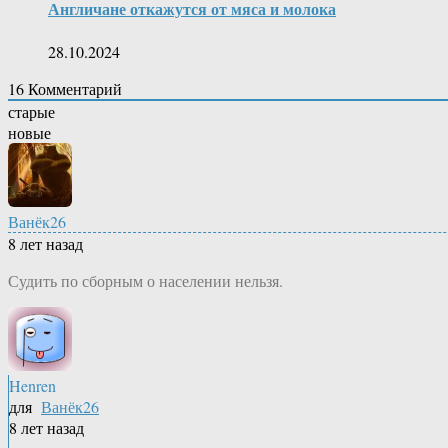
Англичане откажутся от мяса и молока
28.10.2024
16
Комментарий
старые
новые
Ванёк26
8 лет назад
Судить по сборным о населении нельзя.
Henren
для
Ванёк26
8 лет назад