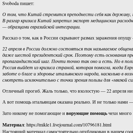
Svoboda пишет:
О том, что Китай стремится преподнести себя как державу, к
В разгар кризиса Китай запретил экспорт медицинских расход
— образцами евразийской интеграции.
Рассказ о том, как в России скрывают размах заражения опущу 
22 апреля в России должно состояться так называемое общена
даже шестой президентский срок. Поэтому есть основания пр
пропагандистский шаг. Почти точно так оно и есть. Но в по
Россия выйдет из кризиса страной, которая помогла, когда Ев
заботе о благе и здоровье итальянского народа, насколько в в
смотреть исключительно с точки зрения пользы для «мягкой с
Отличный прогиб. Жаль только, что вхолостую — 22 апреля нич
А вот помощь итальянцам оказана реально. И не только нами
ворующие помощь
Зато никому не помогающие и
чехи много
Материал
: https://mikle1.livejournal.com/10796181.html
Настоящий материал самостоятельно опубликован в нашем соо