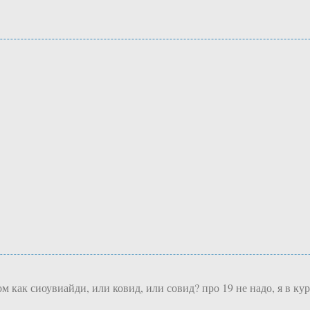
 как сиоувиайди, или ковид, или совид? про 19 не надо, я в кур