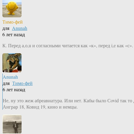
Тимо-фей
для
Anunah
6 лет назад
К. Перед а,о,u и согласными читается как «к», перед i,e как «с»
Anunah
для
Тимо-фей
6 лет назад
Не, ну это жеж абреавиатура. Или нет. Кабы было Сovid так то
Анграр 18, Ковид 19, кино и немцы.