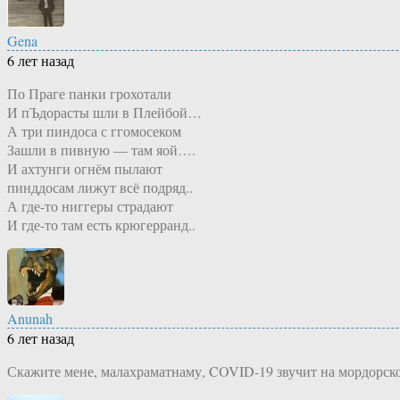
Gena
6 лет назад
По Праге панки грохотали
И пЪдорасты шли в Плейбой…
А три пиндоса с ггомосеком
Зашли в пивную — там яой….
И ахтунги огнём пылают
пинддосам лижут всё подряд..
А где-то ниггеры страдают
И где-то там есть крюгерранд..
Anunah
6 лет назад
Скажите мене, малахраматнаму, COVID-19 звучит на мордорском