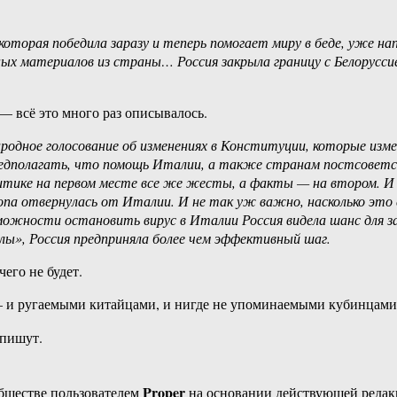
оторая победила заразу и теперь помогает миру в беде, уже на
ных материалов из страны… Россия закрыла границу с Белорусс
— всё это много раз описывалось.
родное голосование об изменениях в Конституции, которые изм
едполагать, что помощь Италии, а также странам постсоветск
литике на первом месте все же жесты, а факты — на втором. 
ропа отвернулась от Италии. И не так уж важно, насколько это
озможности остановить вирус в Италии Россия видела шанс для з
илы», Россия предприняла более чем эффективный шаг.
его не будет.
 — и ругаемыми китайцами, и нигде не упоминаемыми кубинцами
 пишут.
Proper
бществе пользователем
на основании действующей реда