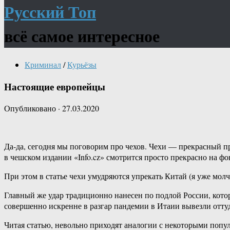
Русский Топ
всё самое интересное
Криминал
/
Курьёзы
Настоящие европейцы
Опубликовано
·
27.03.2020
Да-да, сегодня мы поговорим про чехов. Чехи — прекрасный п
в чешском издании «Info.cz» смотрится просто прекрасно на ф
При этом в статье чехи умудряются упрекать Китай (я уже молч
Главный же удар традиционно нанесен по подлой России, котор
совершенно искренне в разгар пандемии в Итаии вывезли отту
Читая статью, невольно приходят аналогии с некоторыми попул