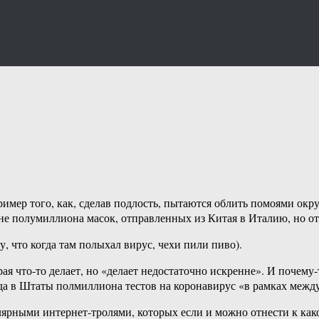
ример того, как, сделав подлость, пытаются облить помоями окр
оне полумиллиона масок, отправленных из Китая в Италию, но о
у, что когда там полыхал вирус, чехи пили пиво).
ая что-то делает, но «делает недостаточно искренне». И почем
да в Штаты полмиллиона тестов на коронавирус «в рамках межд
ярными интернет-тролями, которых если и можно отнести к како