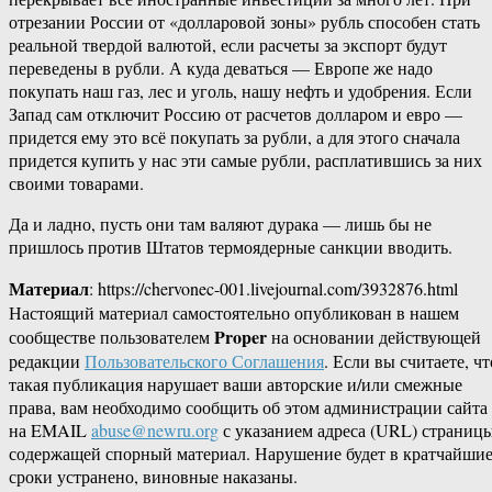
отрезании России от «долларовой зоны» рубль способен стать
реальной твердой валютой, если расчеты за экспорт будут
переведены в рубли. А куда деваться — Европе же надо
покупать наш газ, лес и уголь, нашу нефть и удобрения. Если
Запад сам отключит Россию от расчетов долларом и евро —
придется ему это всё покупать за рубли, а для этого сначала
придется купить у нас эти самые рубли, расплатившись за них
своими товарами.
Да и ладно, пусть они там валяют дурака — лишь бы не
пришлось против Штатов термоядерные санкции вводить.
Материал
: https://chervonec-001.livejournal.com/3932876.html
Настоящий материал самостоятельно опубликован в нашем
Proper
сообществе пользователем
на основании действующей
редакции
Пользовательского Соглашения
. Если вы считаете, чт
такая публикация нарушает ваши авторские и/или смежные
права, вам необходимо сообщить об этом администрации сайта
на EMAIL
abuse@newru.org
с указанием адреса (URL) страницы
содержащей спорный материал. Нарушение будет в кратчайши
сроки устранено, виновные наказаны.