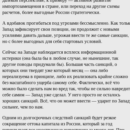
импортозамещения в стране, или переход на другие схемы
расчетов, более выгодные России стратегически.
А вдобавок прогибаться под угрозами бессмысленно. Как толь
Запад зафиксирует свои позиции, он продолжит с новыми
усилиями давить дальше, угрожая ввести те же самые санкции,
но с более выгодных для себя стартовых условий.
Сейчас на Западе наблюдается всплеск информационной
истерики (она была бы в любом случае, не нынешние, так
другие поводы придумали бы). Большая часть санкций, о
которых они твердят уже который месяц — она либо
нереализуема в принципе, либо их реализовать крайне сложно
без масштабного ущерба самому себе. Фактически, всё что
можно было сделать нам во вред так, чтобы не сильно навредит
себе самим — Запад уже сделал. У него просто не осталось
хороших санкций. Всё, что он может ввести — ударит по Запад
сильнее, чем по нам.
Одним из долгосрочных следствий санкций будет резкое
сокращение оттока капитала из России, который за год
перекрывает все иностранные инвестиции за много лет. При