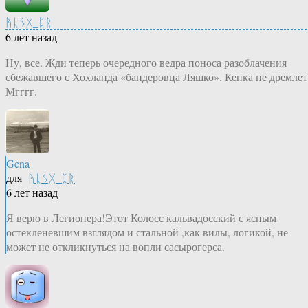
ᚤᚳᛊᚷ_ᛈᚱ
6 лет назад
Ну, все. Жди теперь очередного ̶в̶е̶д̶р̶а̶ ̶п̶о̶н̶о̶с̶а̶ разоблачения
сбежавшего с Хохланда «бандеровца Ляшко». Кепка не дремлет
Мгггг.
Gena
для
ᚤᚳᛊᚷ_ᛈᚱ
6 лет назад
Я верю в Легионера!Этот Колосс кальвадосский с ясным
остекленевшим взглядом и стальной ,как вилы, логикой, не
может не откликнуться на вопли сасырогерса.