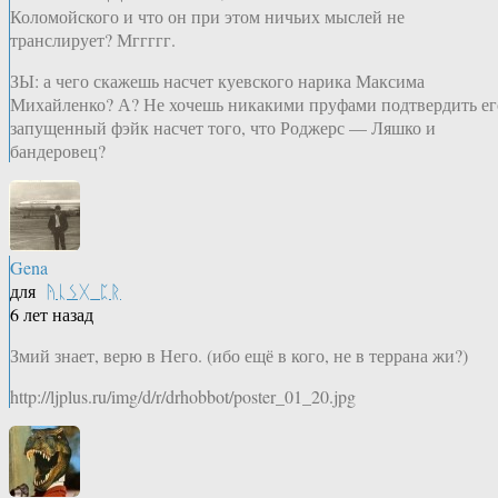
Коломойского и что он при этом ничьих мыслей не
транслирует? Мггггг.
ЗЫ: а чего скажешь насчет куевского нарика Максима
Михайленко? А? Не хочешь никакими пруфами подтвердить ег
запущенный фэйк насчет того, что Роджерс — Ляшко и
бандеровец?
Gena
для
ᚤᚳᛊᚷ_ᛈᚱ
6 лет назад
Змий знает, верю в Него. (ибо ещё в кого, не в террана жи?)
http://ljplus.ru/img/d/r/drhobbot/poster_01_20.jpg