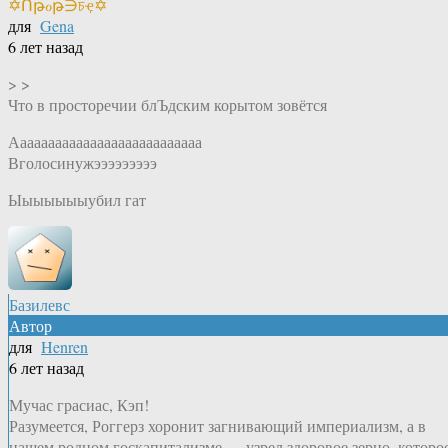
✡Ոթℴթ∋চҿ✡
для
Gena
6 лет назад
> >
Что в просторечии блЪдским корытом зовётся
Ааааааааааааааааааааааааааа
Вголосинужэээээээээ
Ыыыыыыыубил гат
Базилевс
Автор
для
Henren
6 лет назад
Мучас грасиас, Кэп!
Разумеется, Роггерз хоронит загнивающий империализм, а в
нашем родном госкапитализме — узрел здоровое зерно, которо