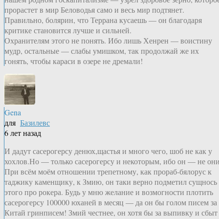
прорастет в мир Беловодья само и весь мир подтянет.
Правильно, болярин, что Террана кусаешь — он благодаря
критике становится лучше и сильней.
Охранителям этого не понять. Ибо лишь Хенрен — воистину
мудр, остальные — слабы умишком, так продолжай же их
гонять, чтобы караси в озере не дремали!
Gena
для
Базилевс
6 лет назад
И дадут сасерогерсу денюх,щастья и много чего, шоб не как у
хохлов.Но — только сасерогерсу и некоторым, ибо он — не они
При всём моём отношении трепетному, как прораб-бялорус к
таджику каменщику, к Змию, он таки верно подметил сущнось
этого про рокера. Будь у мню желание и возмогности плотить
сасерогерсу 100000 юханей в месяц — да он бы голом писем за
Китай гринписем! Змий честнее, он хотя бы за выпивку и сбыт