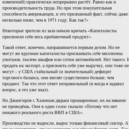
изменений) практически непрерывно растёт. Равно как и
производительность труда. Но при этом покупательная
способность американцев, и это признанный факт, сейчас даже
несколько ниже, чем в 1971 году. Как так?»
Некоторые зрители из зала начали кричать «Капиталисты
присвоили себе весь прибавочный продукт».
Такой ответ, конечно, напрашивается первым делом. Но не
могут же крупные капиталисты присваивать себе миллионы
унитазов, тысячи шкафов или сотни автомобилей. Нет такого. 
продать на экспорт, а присвоить себе уже выручку, они тоже не
могут – у США стабильный (и значительный) дефицит
торгового баланса, они ввозят существенно больше, чем
продают. Так что этот ответ неправильный (и когда я задавал
вопрос, я это уже знал).
Но Джангиров с Хазиным дядьки прошаренные, их на мякине
не проведёшь. Они в один голос сказали «Потому что нет
никакого реального роста ВВП в США».
Производство не выросло, вырос только финансовый сектор. А
им не накормишь, его не наденешь и в нём не будешь жить. Так