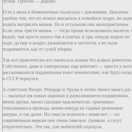
лучше. Притом — дороже.
Есть у меня и безмешочные пылесосы с циклонами. Циклоны
удобны тем, что их можно высыпать в помойное ведро, не надо
ходить вытрясать мешок. Но в остальном они малопрактичны.
Если лень трясти мешок — тогда проще использовать пылесос 
водой, там просто вылил бак в унитаз, и ура, никуда ходить не
надо, да еще и воздух увлажняется и чистится, а не пыль
поднимается, как от сухой уборки.
Так вот практически все пылесосы живые без всяких ремонтов
Собственно, даже и электролюкс еще работает — просто у него
рассыпавшиеся подшипники воют невыносимо, как будто наза
в СССР вернулся.
А советские Вихри, Рекорды и Уралы я лично чинил много раз
— насыпал им новых шариков в развалившиеся подшипники,
менял щетки, менял сдохшие выключатели, припаивал
отвалившиеся провода, менял никуда не годные резиновые
шнуры, и так далее. Но смысла возиться с ними нет — по
современным меркам они очень тяжелые, громкие, а сосут
отвратительно. Это так, для любителей олдскула.