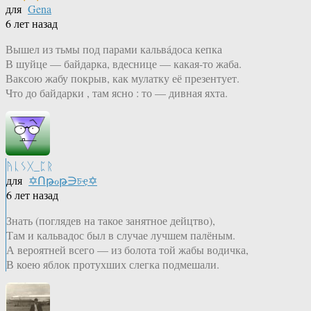
для
Gena
6 лет назад
Вышел из тьмы под парами кальвáдоса кепка
В шуйце — байдарка, вдеснице — какая-то жаба.
Ваксою жабу покрыв, как мулатку её презентует.
Что до байдарки , там ясно : то — дивная яхта.
ᚤᚳᛊᚷ_ᛈᚱ
для
✡Ոթℴթ∋চҿ✡
6 лет назад
Знать (поглядев на такое занятное дейцтво),
Там и кальвадос был в случае лучшем палёным.
А вероятней всего — из болота той жабы водичка,
В коею яблок протухших слегка подмешали.