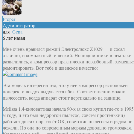
Proper
Администратор
для
Gena
6 лет назад
Мне очень нравился рыжий Электролюкс Z1029 — и сосал
отлично, и компактный, и легкий. Но подшипники в нем таки
развалились, а компрессор практически неразборный, замаешьс
ремонтировать. Вот тебе и шведское качество:
Эта модель интересна тем, что у нее компрессор расположен
поперек, и воздух выдувается вбок. Соответственно можно
пылесосить, когда аппарат стоит вертикально на заднице.
Melissa 1.4-киловаттная начала 90-х (я свою купил где-то в 1995
м году, и это был недорогой пылесос, совсем простенький)
работает до сих пор, сосёт ОК, советские пылесосы и рядом не
лежали. Но она по современным меркам довольно громоздкая.
Компрессор в ней — корейский, насколько я помню.