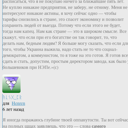
расписаться, что я не покупаю ничего за ближайшие пять лет.
Не куплю никакие предприятия, не заберу, не отниму. Меня не
интересуют никакие активы, я хочу сейчас одно — чтобы
тарифы снизились в стране, это спасет экономику и позволит
сохранить людей от выезда. Потому что если этого не будет,
тогда нам капец. Нам как стране — это в широком смысле. Все
скажут, что если при его богатстве он так говорит, то, что
делать нам, бедным людям? Я больше могу сказать, что если дл
того, чтобы Украина выжила, надо стать не то что социал-
демократом, а коммунистом, то я тоже на это готов. Я готов все
сдать и стать, допустим, простым директором завода, как было 
большевиков при НЭПе.»(с)
ᚤᚳᛊᚷ_ᛈᚱ
для
Henren
6 лет назад
Я иногда поражаюсь глубине твоей оппанутости. Ты вот сейча
самого
на полных щщах заявляешь, что это — слова