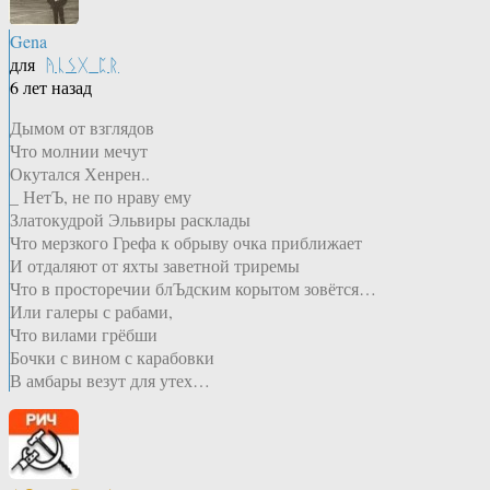
Gena
для
ᚤᚳᛊᚷ_ᛈᚱ
6 лет назад
Дымом от взглядов
Что молнии мечут
Окутался Хенрен..
_ НетЪ, не по нраву ему
Златокудрой Эльвиры расклады
Что мерзкого Грефа к обрыву очка приближает
И отдаляют от яхты заветной триремы
Что в просторечии блЪдским корытом зовётся…
Или галеры с рабами,
Что вилами грёбши
Бочки с вином с карабовки
В амбары везут для утех…