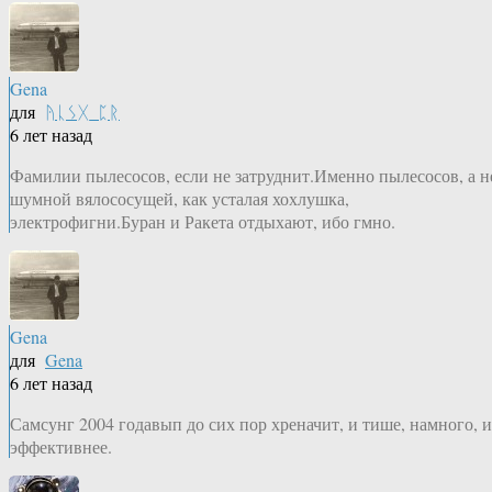
Gena
для
ᚤᚳᛊᚷ_ᛈᚱ
6 лет назад
Фамилии пылесосов, если не затруднит.Именно пылесосов, а н
шумной вялососущей, как усталая хохлушка,
электрофигни.Буран и Ракета отдыхают, ибо гмно.
Gena
для
Gena
6 лет назад
Самсунг 2004 годавып до сих пор хреначит, и тише, намного, и
эффективнее.