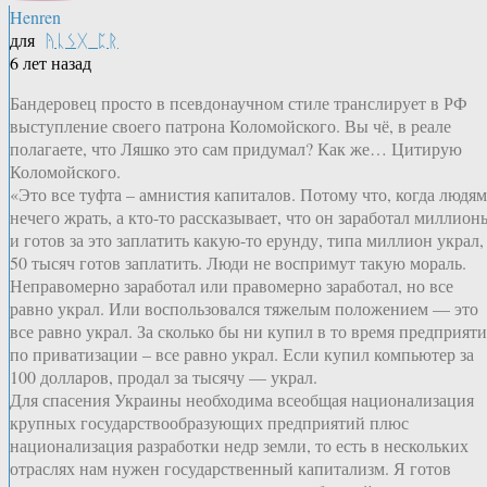
Henren
для
ᚤᚳᛊᚷ_ᛈᚱ
6 лет назад
Бандеровец просто в псевдонаучном стиле транслирует в РФ
выступление своего патрона Коломойского. Вы чё, в реале
полагаете, что Ляшко это сам придумал? Как же… Цитирую
Коломойского.
«Это все туфта – амнистия капиталов. Потому что, когда людям
нечего жрать, а кто-то рассказывает, что он заработал миллион
и готов за это заплатить какую-то ерунду, типа миллион украл,
50 тысяч готов заплатить. Люди не воспримут такую мораль.
Неправомерно заработал или правомерно заработал, но все
равно украл. Или воспользовался тяжелым положением — это
все равно украл. За сколько бы ни купил в то время предприяти
по приватизации – все равно украл. Если купил компьютер за
100 долларов, продал за тысячу — украл.
Для спасения Украины необходима всеобщая национализация
крупных государствообразующих предприятий плюс
национализация разработки недр земли, то есть в нескольких
отраслях нам нужен государственный капитализм. Я готов