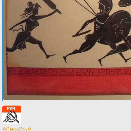
✡Ոթℴթ∋চҿ✡