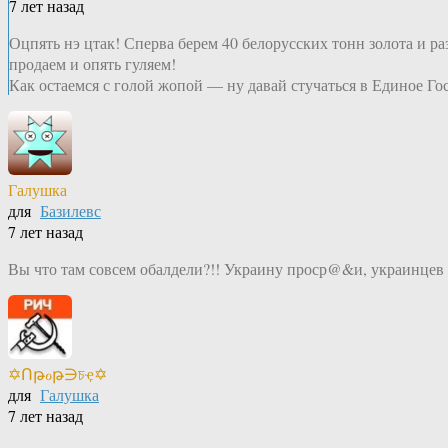
7 лет назад
Оцпять нэ цтак! Сперва берем 40 белорусских тонн золота и р
продаем и опять гуляем!
Как остаемся с голой жопой — ну давай стучаться в Единое Гос
Галушка
для
Базилевс
7 лет назад
Вы что там совсем обалдели?!! Украину проср@&и, украинцев о
✡Ոթℴթ∋চҿ✡
для
Галушка
7 лет назад