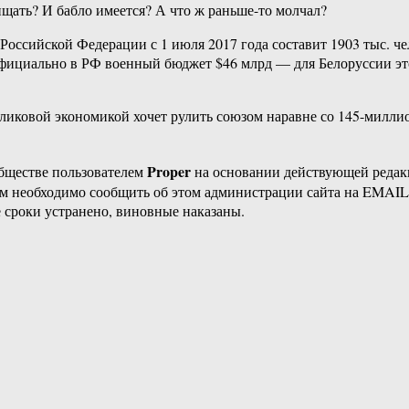
ищать? И бабло имеется? А что ж раньше-то молчал?
ссийской Федерации с 1 июля 2017 года составит 1903 тыс. чел
ициально в РФ военный бюджет $46 млрд — для Белоруссии это 
 карликовой экономикой хочет рулить союзом наравне со 145-ми
Proper
бществе пользователем
на основании действующей реда
ам необходимо сообщить об этом администрации сайта на EMAI
 сроки устранено, виновные наказаны.