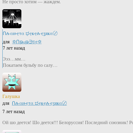
Не просто хотим — жаждем.
Ոሉαዙҿτα ಭҿҝҿሉҿʓяҝα〄
для
✡Ոթℴթ∋চҿ✡
7 лет назад
Эээ…мм…
Покатаем бульбу по салу…
Галушка
для
Ոሉαዙҿτα ಭҿҝҿሉҿʓяҝα〄
7 лет назад
Ой шо деется! Шо деется!!! Белоруссия! Последний союзник! Ро