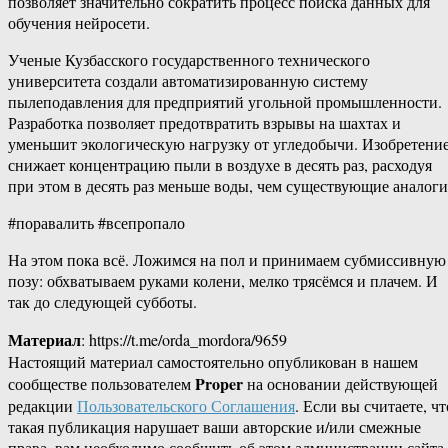
позволяет значительно сократить процесс поиска данных для
обучения нейросети.
Ученые Кузбасского государственного технического
университета создали автоматизированную систему
пылеподавления для предприятий угольной промышленности.
Разработка позволяет предотвратить взрывы на шахтах и
уменьшит экологическую нагрузку от угледобычи. Изобретени
снижает концентрацию пыли в воздухе в десять раз, расходуя
при этом в десять раз меньше воды, чем существующие аналоги
#поравалить #всепропало
На этом пока всё. Ложимся на пол и принимаем субмиссивную
позу: обхватываем руками колени, мелко трясёмся и плачем. И
так до следующей субботы.
Материал
: https://t.me/orda_mordora/9659
Настоящий материал самостоятельно опубликован в нашем
Proper
сообществе пользователем
на основании действующей
редакции
Пользовательского Соглашения
. Если вы считаете, чт
такая публикация нарушает ваши авторские и/или смежные
права, вам необходимо сообщить об этом администрации сайта