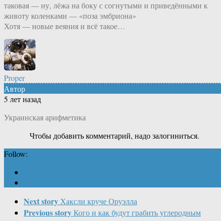
таковая — ну, лёжа на боку с согнутыми и приведёнными к
животу коленками — «поза эмбриона»
Хотя — новые веяния и всё такое…
Proper
Автор
5 лет назад
Украинская арифметика
Чтобы добавить комментарий, надо залогиниться.
Follow:
Next story
Хаксли круче Оруэлла
Previous story
Кого и как будут грабить углеродным