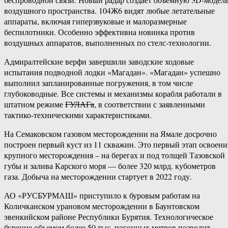
воздушного пространства. 104Ж6 видят любые летательные
аппараты, включая гиперзвуковые и малоразмерные
беспилотники. Особенно эффективна новинка против
воздушных аппаратов, выполненных по стелс-технологии.
Адмиралтейские верфи завершили заводские ходовые
испытания подводной лодки «Магадан». «Магадан» успешно
выполнил запланированные погружения, в том числе
глубоководные. Все системы и механизмы корабля работали в
штатном режиме
ГУЛАГа
, в соответствии с заявленными
тактико-техническими характеристиками.
На Семаковском газовом месторождении на Ямале досрочно
построен первый куст из 11 скважин. Это первый этап освоени
крупного месторождения – на берегах и под толщей Тазовской
губы и залива Карского моря — более 320 млрд. кубометров
газа. Добыча на месторождении стартует в 2022 году.
АО «РУСБУРМАШ» приступило к буровым работам на
Количканском урановом месторождении в Баунтовском
эвенкийском районе Республики Бурятия. Технологическое
бурение объемом более 50 тыс. погонных метров позволит