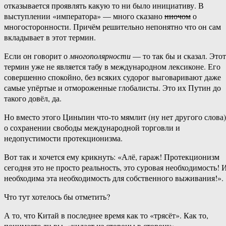
отказывается проявлять какую то ни было инициативу. В
выступлении «императора» — много сказано
ниочом
о
многосторонности. Причём решительно непонятно что он сам
вкладывает в этот термин.
Если он говорит о
многополярности
— то так бы и сказал. Этот
термин уже не является табу в международном лексиконе. Его
совершенно спокойно, без всяких судорог выговаривают даже
самые упёртые и отмороженные глобалисты. Это их Путин до
такого довёл, да.
Но вместо этого Циньпин что-то мямлит (ну нет другого слова)
о сохранении свободы международной торговли и
недопустимости протекционизма.
Вот так и хочется ему крикнуть: «Алё, гараж! Протекционизм
сегодня это не просто реальность, это суровая необходимость! 
необходима эта необходимость для собственного выживания!».
Что тут хотелось бы отметить?
А то, что Китай в последнее время как то «трясёт». Как то,
понимаете ли вы, «кидает из стороны в сторону».