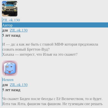
ZIL.ok.130
Автор
для
ZIL.ok.130
5 лет назад
И — да: а как же быть с главой МВФ которая предложила
созвать новый Бреттон-Вуд?
Хахаха — интерест, что Ильяr на это скажет?
Henren
для
ZIL.ok.130
5 лет назад
Чо скажет Биден после беседы с Её Величеством, то и будет.
Ялта так Ялта, фашизм так фашизм. Не туземцам сие решать