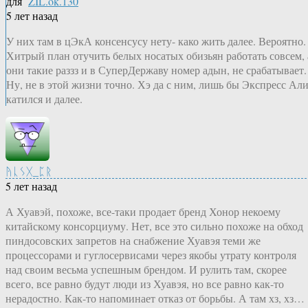
для
ZIL.ok.130
5 лет назад
У них там в цЭкА консенсусу нету- како жить далее. Вероятно.
Хитрый план отучить белых носатых обизьян работать совсем, 
они такие раззз и в СуперДержаву номер адын, не срабатывает.
Ну, не в этой жизни точно. Хэ да с ним, лишь бы Экспресс Ал
катился и далее.
ᚤᚳᛊᚷ_ᛈᚱ
5 лет назад
А Хуавэй, похоже, все-таки продает бренд Хонор некоему
китайскому консорциуму. Нет, все это сильно похоже на обход
пиндосовских запретов на снабжение Хуавэя теми же
процессорами и гуглосервисами через якобы утрату контроля
над своим весьма успешным брендом. И рулить там, скорее
всего, все равно будут люди из Хуавэя, но все равно как-то
нерадостно. Как-то напоминает отказ от борьбы. А там хз, хз…