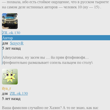
— похвала, ибо есть стойкое ощущение, что в русском тырнете
на самом деле истинных авторов — человек 10 (ну — 15) .
ZIL.ok.130
Автор
для
SergeyR
5 лет назад
Айнусьтовы, ну засем вы … йа прям фтифняюфя…
/фтефнительно размазывает сопель пальцем по столу\
ilya_r
для
ZIL.ok.130
5 лет назад
Ваша фамилия случайно не Хазин? А то не знаю, как вас