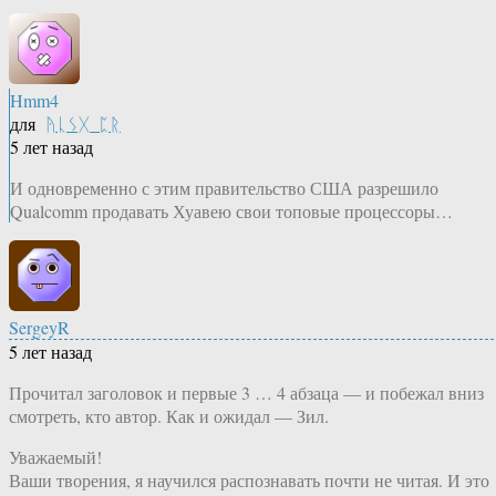
Hmm4
для
ᚤᚳᛊᚷ_ᛈᚱ
5 лет назад
И одновременно с этим правительство США разрешило
Qualcomm продавать Хуавею свои топовые процессоры…
SergeyR
5 лет назад
Прочитал заголовок и первые 3 … 4 абзаца — и побежал вниз
смотреть, кто автор. Как и ожидал — Зил.
Уважаемый!
Ваши творения, я научился распознавать почти не читая. И это