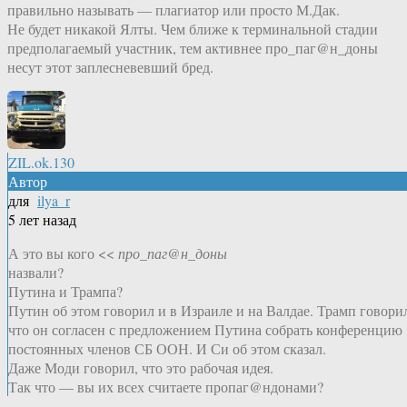
правильно называть — плагиатор или просто М.Дак.
Не будет никакой Ялты. Чем ближе к терминальной стадии
предполагаемый участник, тем активнее про_паг@н_доны
несут этот заплесневевший бред.
ZIL.ok.130
Автор
для
ilya_r
5 лет назад
А это вы кого <<
про_паг@н_доны
назвали?
Путина и Трампа?
Путин об этом говорил и в Израиле и на Валдае. Трамп говори
что он согласен с предложением Путина собрать конференцию
постоянных членов СБ ООН. И Си об этом сказал.
Даже Моди говорил, что это рабочая идея.
Так что — вы их всех считаете пропаг@ндонами?