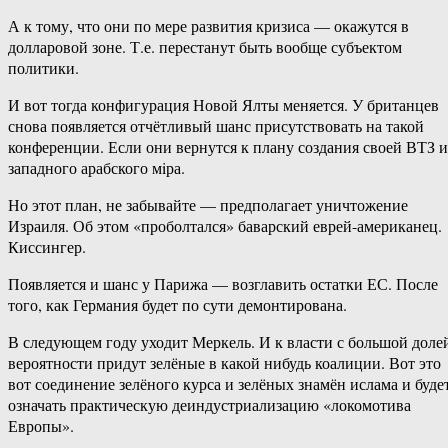
А к тому, что они по мере развития кризиса — окажутся в
долларовой зоне. Т.е. перестанут быть вообще субъектом
политики.
И вот тогда конфигурация Новой Ялты меняется. У британцев
снова появляется отчётливый шанс присутствовать на такой
конференции. Если они вернутся к плану создания своей ВТЗ и
западного арабского мiра.
Но этот план, не забывайте — предполагает уничтожение
Израиля. Об этом «проболтался» баварский еврей-американец.
Киссингер.
Появляется и шанс у Парижа — возглавить остатки ЕС. После
того, как Германия будет по сути демонтирована.
В следующем году уходит Меркель. И к власти с большой доле
вероятности придут зелёные в какой нибудь коалиции. Вот это
вот соединение зелёного курса и зелёных знамён ислама и буде
означать практическую деиндустриализацию «локомотива
Европы».