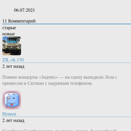
06.07.2021
11
Комментарий
старые
новые
ZIL.ok.130
2 лет назад
Помню концерты «Зодчих» — на сцену выходили Лоза с
примусом и Сюткин с надувным телефоном.
Henren
2 лет назад
Сулейман Сулейманович, по песне, емнип, был завбазой