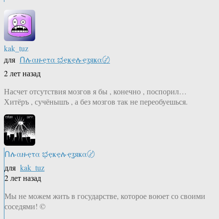
kak_tuz
для
Ոሉαዙҿτα ಭҿҝҿሉҿʓяҝα〄
2 лет назад
Насчет отсутствия мозгов я бы , конечно , поспорил…
Хитёръ , сучёнышъ , а без мозгов так не переобуешься.
Ոሉαዙҿτα ಭҿҝҿሉҿʓяҝα〄
для
kak_tuz
2 лет назад
Мы не можем жить в государстве, которое воюет со своими
соседями! ©