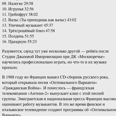
09. Налегке 29:58
10. Игрунья 32:56
11. Грейпфрут 38:02
12. Вальс (Ты приходишь как вальс) 43:02
13. Уличный музыкант 45:37
14. Трёхгрошёвый блюз 47:58
15. Полдень 51:55
16. Праздную 55:23
Разумеется, саунд тут уже несколько другой — ребята после
Студии Джазовой Импровизации при ДК «Москворечье»
научились профессионально играть, но что-то в их музыке
пропало.
В 1988 году во Франции вышел CD-сборник русского рока,
который открывала песня «Оптимального Варианта»
«Гражданская Война». И понеслось — французская
телекомпания «Антенн-2» выпускает клип с этой песней
группы. Эмигрантская и национальная пресса Франции высоко
оценивают работу музыкантов. В это же время финское и
итальянское телевидение создают программы об «Оптимально
Варианте».