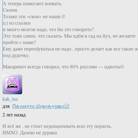
А теперь помогают воевать.
Своим.
Только эти «свои» не наши.©
(c) из ссылки
и много мозгов надо, что бы это говорить?
Это тоже самое, что сказать- Мы идём в сад на йух, не желаете
пройти с нами?
Ему даже переобуваться не надо.. просто делает как все такие ж
под дудочку.
Макаревич всегда говорил, что 80% россиян — идиоты©
kak_tuz
для
Ոሉαዙҿτα ಭҿҝҿሉҿʓяҝα〄
2 лет назад
И всё же , не стоит недооценивать всю эту перхоть.
ИМХО. Далеко не дураки.