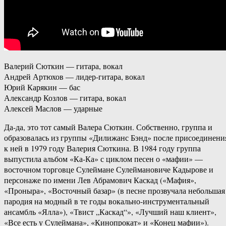
Валерий Сюткин — гитара, вокал
Андрей Артюхов — лидер-гитара, вокал
Юрий Карякин — бас
Александр Козлов — гитара, вокал
Алексей Маслов — ударные
Да-да, это тот самый Валера Сюткин. Собственно, группа и
образовалась из группы «Дилижанс Бэнд» после присоединени
к ней в 1979 году Валерия Сюткина. В 1984 году группа
выпустила альбом «Ка-Ка» с циклом песен о «мафии» —
восточном торговце Сулеймане Сулеймановиче Кадырове и
персонаже по имени Лев Абрамович Каскад («Мафия»,
«Проныра», «Восточный базар» (в песне прозвучала небольшая
пародия на модный в те годы вокально-инструментальный
ансамбль «Ялла»), «Твист „Каскад“», «Лучший наш клиент»,
«Все есть у Сулеймана», «Кинопрокат» и «Конец мафии»).