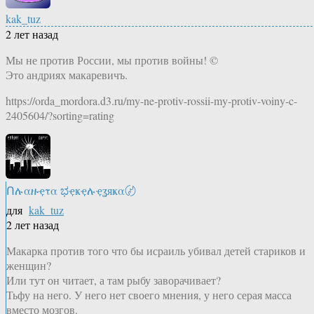
kak_tuz
2 лет назад
Мы не против России, мы против войны! ©
Это андриях макаревичъ.
https://orda_mordora.d3.ru/my-ne-protiv-rossii-my-protiv-voiny-c-
2405604/?sorting=rating
Ոሉαዙҿτα ಭҿҝҿሉҿʓяҝα〄
для
kak_tuz
2 лет назад
Макарка против того что бы исраиль убивал детей стариков и
женщин?
Или тут он читает, а там рыбу заворачивает?
Тьфу на него. У него нет своего мнения, у него серая масса
вместо мозгов.