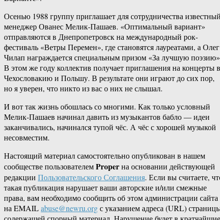
Осенью 1988 группу приглашает для сотрудничества известны
менеджер Ованес Мелик-Пашаев. «Оптимальный вариант»
отправляются в Днепропетровск на международный рок-
фестиваль «Ветры Перемен», где становятся лауреатами, а Олег
Чилап награждается специальным призом «За лучшую поэзию»
В этом же году коллектив получает приглашения на концерты 
Чехословакию и Польшу. В результате они играют до сих пор,
но я уверен, что никто из вас о них не слышал.
И вот так жизнь обошлась со многими. Как только условный
Мелик-Пашаев начинал давить из музыкантов бабло — идеи
заканчивались, начинался тупой чёс. А чёс с хорошей музыкой
несовместим.
Настоящий материал самостоятельно опубликован в нашем
Proper
сообществе пользователем
на основании действующей
редакции
Пользовательского Соглашения
. Если вы считаете, чт
такая публикация нарушает ваши авторские и/или смежные
права, вам необходимо сообщить об этом администрации сайта
на EMAIL
abuse@newru.org
с указанием адреса (URL) страницы
содержащей спорный материал. Нарушение будет в кратчайши