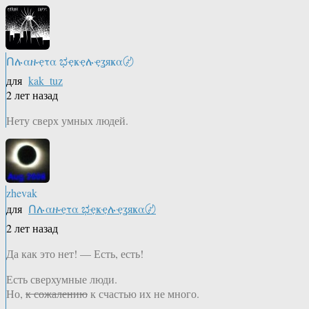
Ոሉαዙҿτα ಭҿҝҿሉҿʓяҝα〄
для
kak_tuz
2 лет назад
Нету сверх умных людей.
zhevak
для
Ոሉαዙҿτα ಭҿҝҿሉҿʓяҝα〄
2 лет назад
Да как это нет! — Есть, есть!
Есть сверхумные люди.
Но,
к сожалению
к счастью их не много.