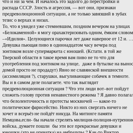
что и ни за чем. И началось это задолго до перестройки и
распада СССР. Злость и агрессия, — вот они, признаки
предреволюционной ситуации, а не только завязший в зубах
тезис о верхах и низах.
То, что я увидел уже стемневшим, поздним вечером на улицах
«Белокаменной» я могу орахактеризовать одним, ёмким словом
–«Идилия». Целующиеся парочки лет даже наверное от 12 и. 
Девушка пьющая пиво в одиннадцатом часу вечера под
зонтиком возле супермаркета с юношей. (Кстати. в той же
Тверской области в такое время вам пиво не то что для
употребления под зонтиком на улице, даже в бутылке на выно
домой просто не продадут) Явно не славянской внешности
(ассимиляция ?), старушки, выгуливающие собачек в темноте.
Вы и в самом деле полагаете. что так выглядит
предреволюционная ситуация ? Что эти люди вот–вот пойдут
сложить голову против ненавистного режима ? Я давно полагал
что белоленточность и протесты москвичей — какое-то
политическое фарисейство. Никто из них свергать ничего не
хочет и всерьёз не пойдёт никуда. На митинге памяти
Немцова,если- бы начали стрелять милиция-полиция-нутренни
войска, думаете пошли бы эти все прекрасные девушки и
юношки (это не опечатка) на амбразуры ? Как-то Виктор