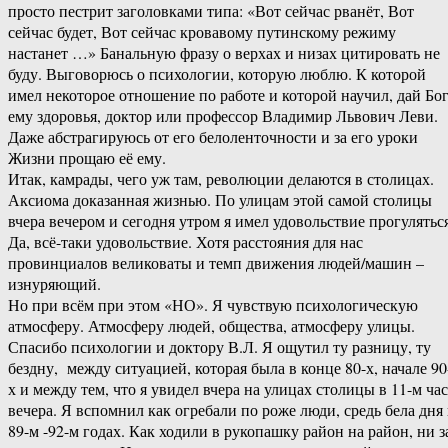
просто пестрит заголовками типа: «Вот сейчас рванёт, Вот
сейчас будет, Вот сейчас кровавому путинскому режиму
настанет …» Банальную фразу о верхах и низах цитировать не
буду. Выговорюсь о психологии, которую люблю. К которой
имел некоторое отношение по работе и которой научил, дай Бо
ему здоровья, доктор или профессор Владимир Львович Леви.
Даже абстрагируюсь от его белоленточности и за его уроки
Жизни прощаю её ему.
Итак, камрады, чего уж там, революции делаются в столицах.
Аксиома доказанная жизнью. По улицам этой самой столицы
вчера вечером и сегодня утром я имел удовольствие прогуляться
Да, всё-таки удовольствие. Хотя расстояния для нас
провинциалов великоваты и темп движения людей/машин –
изнуряющий.
Но при всём при этом «НО». Я чувствую психологическую
атмосферу. Атмосферу людей, общества, атмосферу улицы.
Спасибо психологии и доктору В.Л. Я ощутил ту разницу, ту
бездну, между ситуацией, которая была в конце 80-х, начале 90
х и между тем, что я увидел вчера на улицах столицы в 11-м ча
вечера. Я вспомнил как огребали по роже люди, средь бела дня 
89-м -92-м годах. Как ходили в рукопашку район на район, ни з