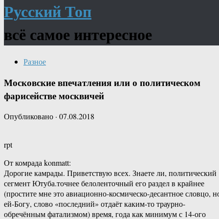
Русский Топ
всё самое интересное
Разное
Московские впечатления или о политическом
фарисействе москвичей
Опубликовано
·
07.08.2018
rpt
От комрада konmatt:
Дорогие камрады. Приветствую всех. Знаете ли, политический
сегмент Ютуба.точнее белоленточный его раздел в крайнее
(простите мне это авиационно-космическо-десантное словцо, н
ей-Богу, слово «последний» отдаёт каким-то траурно-
обречённым фатализмом) время, года как минимум с 14-ого