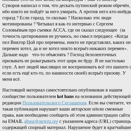
Суворов написал о том, что дескать путинский режим обречён,
ибо никто не пойдёт за него умирать. А против него кто-нибуд
горазд ? Если горазд, то сколько ? Насколько эти люди
мотивированы ? Читывал я как-то интервью с Сергеем
Соловьёвым про съемки АССА, где он сказал следующее (за
точность цитирования не ручаюсь, но смысл передаю): «Когда
пел Виктор Цой про перемены, никто не представлял, каких он
перемен хотел, да и не хотел никто всерьёз никаких перемен».
Дальше надо что-то объяснять ? Господ белоленточных
призывать не разыгрывать этот цирк не буду. Я не настолько
глуп. А вот людей мыслящих не воспринимать всё это шапито (
если есть ещё кто-то, по наивности своей) всерьёз призову. У
меня всё.
Настоящий материал самостоятельно опубликован в нашем
kot hans
сообществе пользователем
на основании действующей
редакции
Пользовательского Соглашения
. Если вы считаете, чт
такая публикация нарушает ваши авторские и/или смежные
права, вам необходимо сообщить об этом администрации сайта
на EMAIL
abuse@newru.org
с указанием адреса (URL) страницы
содержащей спорный материал. Нарушение будет в кратчайши