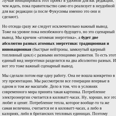
Лучше инициировать этот проект в удобной для вас редакции,
чем ждать, пока правительство само его реализует в неудобной
для вас редакции (а после Фукусимы именно это они и
сделают).
Но отсюда сразу же следует исключительно важный вывод.
Тоже на уровне пока неизбежного будущего, но это сценарный
будет две
вывод. Мы кричим «атомная энергетика», а
абсолютно разных атомных энергетики: традиционная и
инновационная
(быстрые нейтроны, замкнутый ядерный
топливный цикл) с разными интенциями развития. То есть этот
единый вид энергетики разделится на два абсолютно разных. И
вот это тоже важный сценарный вывод.
Мы сделали потом еще одну работу. Она не вошла конкретно в
эту презентацию. Мы рассмотрели все генерации впервые в
одном и том же масштабе. Дело в том, что в условиях
современного мира принята такая картинка. Потребление
электроэнергии считается в киловатт-​часах. Ну, хорошо, все эт
любят и ценят. Потребление тепла, которое вообще-​то та же
самая величина, считается не в киловатт-​часах, а либо в
калориях, либо в британских тепловых единицах. Поэтому