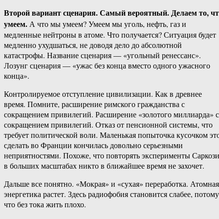
Второй вариант сценария. Самый вероятный. Делаем то, чт
умеем.
А что мы умеем? Умеем мы уголь, нефть, газ и
медленные нейтроны в атоме. Что получается? Ситуация будет
медленно ухудшаться, не доводя дело до абсолютной
катастрофы. Название сценария — «угольный ренессанс».
Лозунг сценария — «ужас без конца вместо одного ужасного
конца».
Контролируемое отступление цивилизации. Как в древнее
время. Помните, расширение римского гражданства с
сокращением привилегий. Расширение «золотого миллиарда» с
сокращением привилегий. Отказ от пенсионной системы, что
требует политической воли. Маленькая попыточка кусочком эт
сделать во Франции кончилась довольно серьезными
неприятностями. Похоже, что повторять эксперименты Саркоз
в больших масштабах никто в ближайшее время не захочет.
Дальше все понятно. «Мокрая» и «сухая» переработка. Атомная
энергетика растет. Здесь радиофобия становится слабее, потому
что без тока жить плохо.