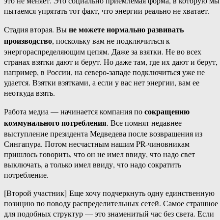
это не меняет. Это социально приемлемая форма, в которую мы
пытаемся упрятать тот факт, что энергии реально не хватает.
не можете нормально развивать
Стадия вторая. Вы
производство
, поскольку вам не подключиться к
энергораспределяющим цепям. Даже за взятки. Не во всех
странах взятки дают и берут. Но даже там, где их дают и берут,
например, в России, на северо-​западе подключиться уже не
удается. Взятки взятками, а если у вас нет энергии, вам ее
неоткуда взять.
сокращению
Работа медиа — начинается компания по
коммунального потребления
. Все помнят недавнее
выступление президента Медведева после возвращения из
Сингапура. Потом несчастным нашим PR-​чиновникам
пришлось говорить, что он не имел ввиду, что надо свет
выключать, а только имел ввиду, что надо сократить
потребление.
[Второй участник] Еще хочу подчеркнуть одну единственную
позицию по поводу распределительных сетей. Самое страшное
для подобных структур — это знаменитый час без света. Если