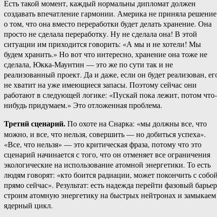
Есть такой момент, каждый нормальны дипломат должен
создавать впечатление гармонии. Америка не приняла решение
о том, что она вместо переработки будет делать хранение. Она
просто не сделала переработку. Ну не сделала она! В этой
ситуации им приходится говорить: «А мы и не хотели! Мы
будем хранить.» Но вот что интересно, хранение она тоже не
сделала, Юкка-​Маунтин — это же по сути так и не
реализованный проект. Да и даже, если он будет реализован, ег
не хватит на уже имеющиеся запасы. Поэтому сейчас они
работают в следующей логике: «Пускай пока лежит, потом что-​
нибудь придумаем.» Это отложенная проблема.
Третий сценарий.
По охоте на Снарка: «мы должны все, что
можно, и все, что нельзя, совершить — но добиться успеха».
«Все, что нельзя» — это критическая фраза, потому что это
сценарий начинается с того, что он отменяет все ограничения
экологические на использование атомной энергетики. То есть
людям говорят: «кто боится радиации, может покончить с собо
прямо сейчас». Результат: есть надежда перейти фазовый барьер
строим атомную энергетику на быстрых нейтронах и замыкаем
ядерный цикл.