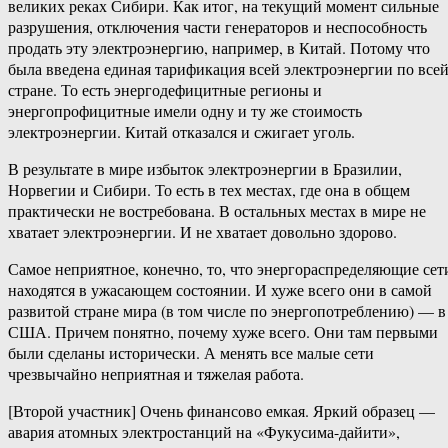
великих реках Сибири. Как итог, на текущий момент сильные
разрушения, отключения части генераторов и неспособность
продать эту электроэнергию, например, в Китай. Потому что
была введена единая тарификация всей электроэнергии по все
стране. То есть энергодефицитные регионы и
энергопрофицитные имели одну и ту же стоимость
электроэнергии. Китай отказался и сжигает уголь.
В результате в мире избыток электроэнергии в Бразилии,
Норвегии и Сибири. То есть в тех местах, где она в общем
практически не востребована. В остальных местах в мире не
хватает электроэнергии. И не хватает довольно здорово.
Самое неприятное, конечно, то, что энергораспределяющие сет
находятся в ужасающем состоянии. И хуже всего они в самой
развитой стране мира (в том числе по энергопотреблению) — в
США. Причем понятно, почему хуже всего. Они там первыми
были сделаны исторически. А менять все малые сети
чрезвычайно неприятная и тяжелая работа.
[Второй участник] Очень финансово емкая. Яркий образец —
авария атомных электростанций на «Фукусима-​дайити»,