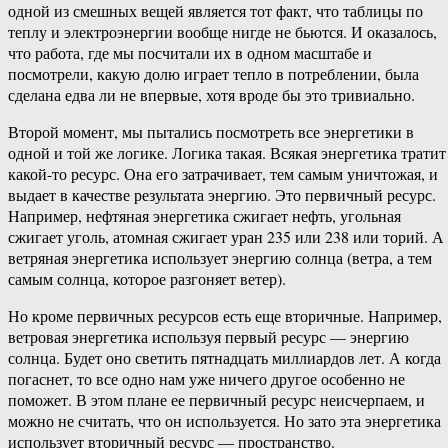
одной из смешных вещей является тот факт, что таблицы по
теплу и электроэнергии вообще нигде не бьются. И оказалось,
что работа, где мы посчитали их в одном масштабе и
посмотрели, какую долю играет тепло в потреблении, была
сделана едва ли не впервые, хотя вроде бы это тривиально.
Второй момент, мы пытались посмотреть все энергетики в
одной и той же логике. Логика такая. Всякая энергетика тратит
какой-​то ресурс. Она его затрачивает, тем самым уничтожая, и
выдает в качестве результата энергию. Это первичный ресурс.
Например, нефтяная энергетика сжигает нефть, угольная
сжигает уголь, атомная сжигает уран 235 или 238 или торий. А
ветряная энергетика использует энергию солнца (ветра, а тем
самым солнца, которое разгоняет ветер).
Но кроме первичных ресурсов есть еще вторичные. Например,
ветровая энергетика используя первый ресурс — энергию
солнца. Будет оно светить пятнадцать миллиардов лет. А когда
погаснет, то все одно нам уже ничего другое особенно не
поможет. В этом плане ее первичный ресурс неисчерпаем, и
можно не считать, что он используется. Но зато эта энергетика
использует вторичный ресурс — пространство.