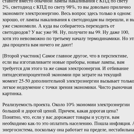
ставите вместо обычной лампы накаливания с КПД по свету
2%, светодиод с КПД по свету 98%, то вы довольно прилично
экономите электроэнергию. Весь вопрос здесь только в одном:
хорошо, от лампы накаливания к светодиодам вы перешли, и в
уже сэкономили. А куда вы собираетесь переходить от
светодиодов? У вас уже 98. Ну, получите вы 99. Ну даже 100,
хотя это невозможно по третьему началу термодинамики. Но эт
два процента вам ничего не дают!
[Второй участник] Самое главное другое, что в перспективе,
если вы изготавливаете новые приборы, новые лампы, вам
требуется для этого та же самая электроэнергия. И отбивание
пятидесятипроцентной экономии при затрате на текущий
момент 25-50 дополнительной электроэнергии вызывает тольк
легкое недоумение с точки зрения экономики. Чисто рыночная
картинка.
Реализуемость проекта. Около 10% экономии электроэнергии
большой и дорогой ценой. Причем, какая дорогая цена?
Понятно, что, если у вас дорожают товары и услуги, вам
необходимо как-​то это оплатить населению. Пошла инфляция. 
энергосистема, поскольку она работает на пределе, нестабильна