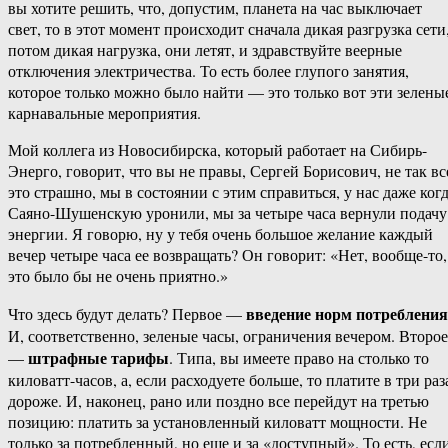
вы хотите решить, что, допустим, планета на час выключает
свет, то в этот момент происходит сначала дикая разгрузка сети
потом дикая нагрузка, они летят, и здравствуйте веерные
отключения электричества. То есть более глупого занятия,
которое только можно было найти — это только вот эти зелены
карнавальные мероприятия.
Мой коллега из Новосибирска, который работает на Сибирь-​
Энерго, говорит, что вы не правы, Сергей Борисович, не так вс
это страшно, мы в состоянии с этим справиться, у нас даже ког
Саяно-​Шушенскую уронили, мы за четыре часа вернули подачу
энергии. Я говорю, ну у тебя очень большое желание каждый
вечер четыре часа ее возвращать? Он говорит: «Нет, вообще-​то,
это было бы не очень приятно.»
введение норм потребления
Что здесь будут делать? Первое —
И, соответственно, зеленые часы, ограничения вечером. Второе
штрафные тарифы
—
. Типа, вы имеете право на столько то
киловатт-​часов, а, если расходуете больше, то платите в три раз
дороже. И, наконец, рано или поздно все перейдут на третью
позицию: платить за установленный киловатт мощности. Не
только за потребленный, но еще и за «доступный». То есть, есл