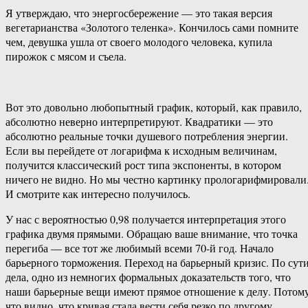
Я утверждаю, что энергосбережение — это такая версия
вегетарианства «Золотого теленка». Кончилось сами помните
чем, девушка ушла от своего молодого человека, купила
пирожок с мясом и съела.
Вот это довольно любопытный график, который, как правило,
абсолютно неверно интерпретируют. Квадратики — это
абсолютно реальные точки душевого потребления энергии.
Если вы перейдете от логарифма к исходным величинам,
получится классический рост типа экспоненты, в котором
ничего не видно. Но мы честно картинку прологарифмировали
И смотрите как интересно получилось.
У нас с вероятностью 0,98 получается интерпретация этого
графика двумя прямыми. Обращаю ваше внимание, что точка
перегиба — все тот же любимый всеми 70-й год. Начало
барьерного торможения. Переход на барьерный кризис. По сут
дела, одно из немногих формальных доказательств того, что
наши барьерные вещи имеют прямое отношение к делу. Потом
что видно, что кривая стала вести себя резко по другому.