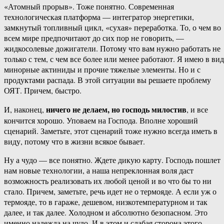
«Атомный прорыв». Тоже понятно. Современная
технологическая платформа — интегратор энергетики,
замкнутый топливный цикл, «сухая» переработка. То, о чем во
всем мире предпочитают до сих пор не говорить, —
жидкосолевые дожигатели. Потому что вам нужно работать не
только с тем, с чем все более или менее работают. Я имею в ви
минорные актиниды и прочие тяжелые элементы. Но и с
продуктами распада. В этой ситуации вы решаете проблему
ОЯТ. Причем, быстро.
ничего не делаем, но господь милостив
И, наконец,
, и все
кончится хорошо. Уповаем на Господа. Вполне хороший
сценарий. Заметьте, этот сценарий тоже нужно всегда иметь в
виду, потому что в жизни всякое бывает.
Ну а чудо — все понятно. Ждете дикую карту. Господь пошлет
нам новые технологии, а наша непреклонная воля даст
возможность реализовать их любой ценой и во что бы то ни
стало. Причем, заметьте, речь идет не о термояде. А если уж о
термояде, то в гараже, дешевом, низкотемпературном и так
далее, и так далее. Холодном и абсолютно безопасном. Это
именно надежда на чудо. И в этом и слабая сторона этого