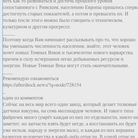
хоть как то развиваться и достичь прошлого уровня
сопоставимого с Римским, населению Европы пришлось сперв
достигнуть старых показателей, а потом и превысить их. И
только после этого можно было говорить о техническом,
культурном и другом прогрессе.
_____
Поэтому когда Вам начинают рассказывать про то, что хорошо
бы уменьшить численность населения, знайте, этот человек
хочет новых Темных Веков и тысячелетие нового варварства,
причем в силу исчерпания легко добываемых ресурсов и
энергии. Новые Темные Века могут стать окончательными.
____
Рекомендую ознакомиться
https://aftershock.news/?q=node/728154
_
один из комментов
Сейчас на весь мир всего один завод, который делает толковые
датчики вакуума, на семь миллиардов человек. И такого типа
фабричек много (умрёт каждая из них по отдельности, никто н
заметит, но запчасти взять будет негде, а восстановить их будет
уже нельзя, народу и энергии мало), и каждая из них вершина
развития человечества в какой-либо отрасли. В одной отрасли