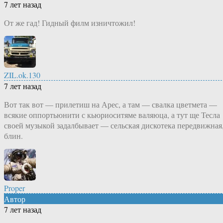
7 лет назад
От же гад! Гидный филм изничтожил!
ZIL.ok.130
7 лет назад
Вот так вот — прилетиш на Арес, а там — свалка цветмета —
всякие оппортьюнити с кьюриоситяме валяюца, а тут ще Тесла
своей музыкой задалбывает — сельская дискотека передвижная
блин.
Proper
Автор
7 лет назад