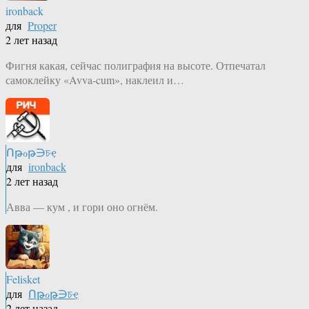
ironback
для
Proper
2 лет назад
Фигня какая, сейчас полиграфия на высоте. Отпечатал
самоклейку «Avva-cum», наклеил и…
Ոթℴթ∋চҿ
для
ironback
2 лет назад
Авва — кум , и гори оно огнём.
Felisket
для
Ոթℴթ∋চҿ
2 лет назад