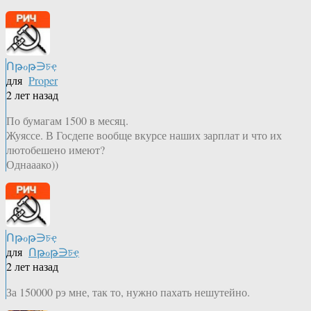
Ոթℴթ∋চҿ
для
Proper
2 лет назад
По бумагам 1500 в месяц.
Жуяссе. В Госдепе вообще вкурсе наших зарплат и что их
лютобешено имеют?
Однааако))
Ոթℴթ∋চҿ
для
Ոթℴթ∋চҿ
2 лет назад
За 150000 рэ мне, так то, нужно пахать нешутейно.