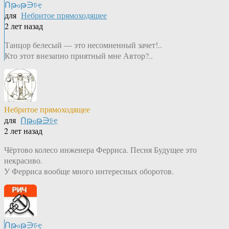
Ոթℴթ∋চҿ
для
Небритое прямоходящее
2 лет назад
Танцор белесый — это несомненный зачет!..
Кто этот внезапно приятный мне Автор?..
Небритое прямоходящее
для
Ոթℴթ∋চҿ
2 лет назад
Чёртово колесо инженера Ферриса. Песня Будущее это
некрасиво.
У Ферриса вообще много интересных оборотов.
Ոթℴթ∋চҿ