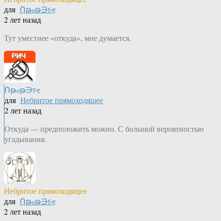
для
Ոթℴթ∋চҿ
2 лет назад
Тут уместнее «откуда», мне думается.
Ոթℴթ∋চҿ
для
Небритое прямоходящее
2 лет назад
Откуда — предположить можно. С большой вероятностью
угадывания.
Небритое прямоходящее
для
Ոթℴթ∋চҿ
2 лет назад