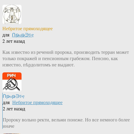
Небритое прямоходящее
для
Ոթℴթ∋চҿ
2 лет назад
Как известно из речений пророка, производить терран может
только покражей и пенсионным грабежом. Пенсию, как
известно, пѣрдолитомъ не выдают.
Ոթℴթ∋চҿ
для
Небритое прямоходящее
2 лет назад
Пророку вольно ректи, вельми понеже. Но все немного более
иначе