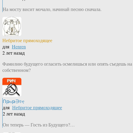
На мосту висит мочало, начинай песню сначала.
Небритое прямоходящее
для
Henren
2 лет назад
Фамилию будущего огласить осмелишься или опять съедешь на
собственном?
Ոթℴթ∋চҿ
для
Небритое прямоходящее
2 лет назад
Он теперь — Гость из Будущего?…