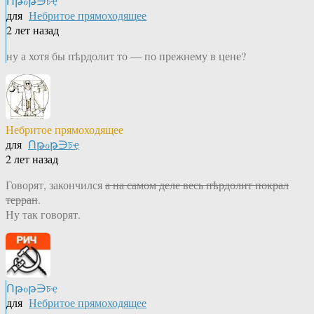
Ոթℴթ∋চҿ
для
Небритое прямоходящее
2 лет назад
ну а хотя бы пѣрдолит то — по прежнему в цене?
Небритое прямоходящее
для
Ոթℴթ∋চҿ
2 лет назад
Говорят, закончился
а на самом деле весь пѣрдолит покрал
терран
.
Ну так говорят.
Ոթℴթ∋চҿ
для
Небритое прямоходящее