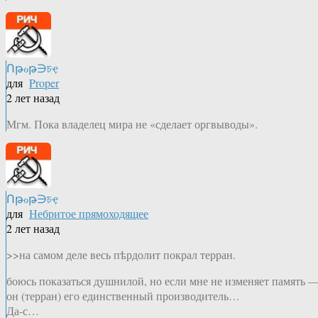
Ոթℴթ∋চҿ
для
Proper
2 лет назад
Мгм. Пока владелец мира не «сделает оргвыводы».
Ոթℴթ∋চҿ
для
Небритое прямоходящее
2 лет назад
>>на самом деле весь пѣрдолит покрал терран.
боюсь показаться душнилой, но если мне не изменяет память 
он (терран) его единственный производитель…
Да-с…