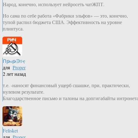
Народ, конечно, использует нейросеть чатЖПТ.
Но сама по себе работа «Фабрики эльфов» — это, конечно,
тупой распил бюджета США. Эффективность на уровне
плинтуса.
Ոթℴթ∋চҿ
для
Proper
2 лет назад
т.е. -наносят финансовый ущерб сшашке, при, практически,
нулевом результате.
Благодарственное письмо и талоны на допгигабайты интронета
Felisket
для
Proper