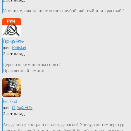
Уточните, пжста, цвет огня: голубой, жёлтый или красный?
Ոթℴթ∋চҿ
для
Felisket
2 лет назад
Дерево каким цветом горит?
Оражвенный, емнип
Felisket
для
Ոթℴթ∋চҿ
2 лет назад
Ай, давно у костра нэ сидел, дарагой! Унизу, где температур
савсим бальшой, там пламень белий-белий, више падымаца,