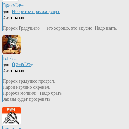
Ոթℴթ∋চҿ
для
Небритое прямоходящее
2 лет назад
Пророк Грядущего — это хорошо, это вкусно. Надо взять.
Felisket
для
Ոթℴթ∋চҿ
2 лет назад
Пророк грядущее прозрел.
Народ изрядно охренел.
Прорэбэ молвил: «Надо брать.
Заказы будет прозревать.