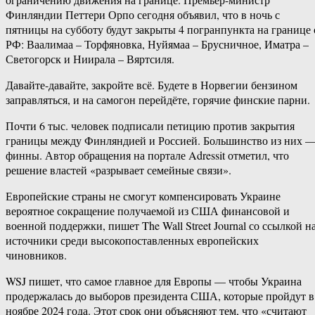
Финляндии Петтери Орпо сегодня объявил, что в ночь с
пятницы на субботу будут закрыты 4 погранпункта на границе 
РФ: Ваалимаа – Торфяновка, Нуйямаа – Брусничное, Иматра –
Светогорск и Ниирала – Вяртсиля.
Давайте-давайте, закройте всё. Будете в Норвегии бензином
заправляться, и на самогон перейдёте, горячие финские парни.
Почти 6 тыс. человек подписали петицию против закрытия
границы между Финляндией и Россией. Большинство из них 
финны. Автор обращения на портале Adressit отметил, что
решение властей «разрывает семейные связи».
Европейские страны не смогут компенсировать Украине
вероятное сокращение получаемой из США финансовой и
военной поддержки, пишет The Wall Street Journal со ссылкой н
источники среди высокопоставленных европейских
чиновников.
WSJ пишет, что самое главное для Европы — чтобы Украина
продержалась до выборов президента США, которые пройдут в
ноябре 2024 года. Этот срок они объясняют тем, что «считают