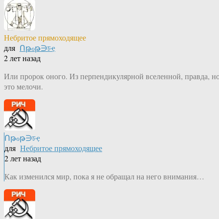
Небритое прямоходящее
для
Ոթℴթ∋চҿ
2 лет назад
Или пророк оного. Из перпендикулярной вселенной, правда, н
это мелочи.
Ոթℴթ∋চҿ
для
Небритое прямоходящее
2 лет назад
Как изменился мир, пока я не обращал на него внимания…