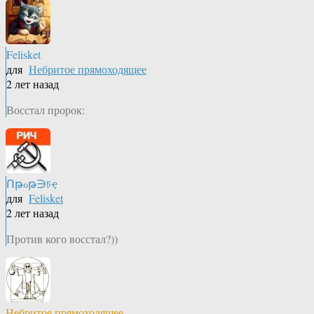
Felisket
для
Небритое прямоходящее
2 лет назад
Восстал пророк:
Ոթℴթ∋চҿ
для
Felisket
2 лет назад
Против кого восстал?))
Небритое прямоходящее