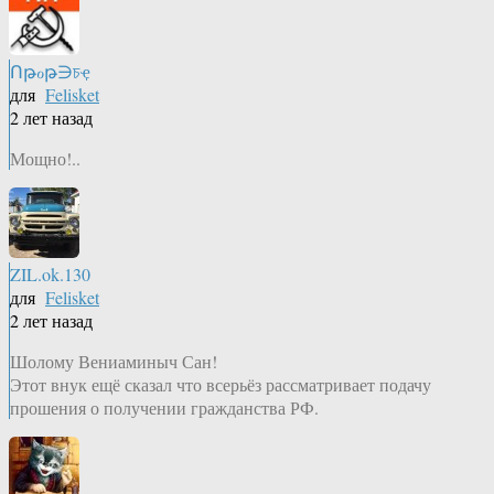
Ոթℴթ∋চҿ
для
Felisket
2 лет назад
Мощно!..
ZIL.ok.130
для
Felisket
2 лет назад
Шолому Вениаминыч Сан!
Этот внук ещё сказал что всерьёз рассматривает подачу
прошения о получении гражданства РФ.