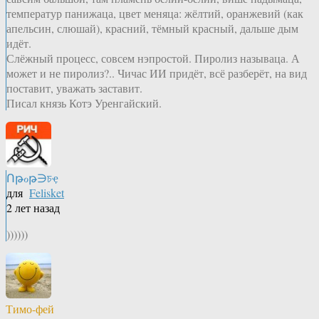
температур панижаца, цвет меняца: жёлтий, оранжевий (как
апельсин, слюшай), красний, тёмный красный, дальше дым
идёт.
Слёжный процесс, совсем нэпростой. Пиролиз называца. А
может и не пиролиз?.. Чичас ИИ придёт, всё разберёт, на вид
поставит, уважать заставит.
Писал князь Котэ Уренгайский.
Ոթℴթ∋চҿ
для
Felisket
2 лет назад
))))))
Тимо-фей