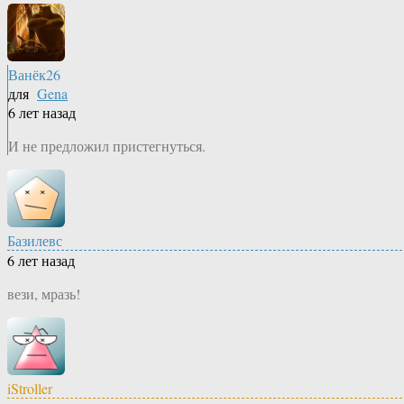
Ванёк26
для
Gena
6 лет назад
И не предложил пристегнуться.
Базилевс
6 лет назад
вези, мразь!
iStroller