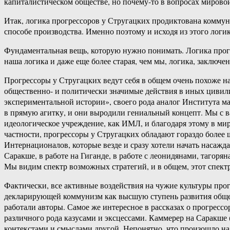
капиталистическом обществе, но почему-то в вопросах мирово
Итак, логика прогрессоров у Стругацких продиктована коммун
способе производства. Именно поэтому и исходя из этого логи
Фундаментальная вещь, которую нужно понимать. Логика прогр
наша логика и даже еще более старая, чем мы, логика, заключе
Прогрессоры у Стругацких ведут себя в общем очень похоже н
общественно- и политически значимые действия в иных цивили
экспериментальной истории», своего рода аналог Института ма
в прямую агитку, и они выродили гениальный концепт. Мы с в
идеологическое учреждение, как ИМЛ, и благодаря этому в ми
частности, прогрессоры у Стругацких обладают гораздо более
Интернационалов, которые везде и сразу хотели начать наса
Саракше, в работе на Гиганде, в работе с леонидянами, тагоря
Мы видим спектр возможных стратегий, и в общем, этот спект
Фактически, все активные воздействия на чужие культуры про
декларирующей коммунизм как высшую ступень развития общест
работали авторы. Самое же интересное в рассказах о прогрессор
различного рода казусами и эксцессами. Каммерер на Саракше
контекстами и смыслами другой. Непонятно, что произошло на