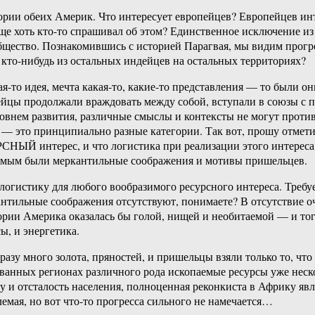
ории обеих Америк. Что интересует европейцев? Европейцев инт
бще хоть кто-то спрашивал об этом? Единственное исключение из
бщество. Познакомившись с историей Парагвая, мы видим прогре
 кто-нибудь из остальных индейцев на остальных территориях?
я-то идея, мечта какая-то, какие-то представления — то были
йцы продолжали враждовать между собой, вступали в союзы с пр
овнем развития, различные смыслы и контексты не могут против
лом — это принципиально разные категории. Так вот, прошу отм
СНЫЙ интерес, и что логистика при реализации этого интереса
емым были меркантильные соображения и мотивы пришельцев.
огистику для любого вообразимого ресурсного интереса. Требу
антильные соображения отсутствуют, понимаете? В отсутствие 
тории Америка оказалась бы голой, нищей и необитаемой — и то
ы, и энергетика.
азу много золота, пряностей, и пришельцы взяли только то, что
изованных регионах различного рода ископаемые ресурсы уже не
 и отсталость населения, полноценная реконкиста в Африку явл
емая, но вот что-то прогресса сильного не намечается…