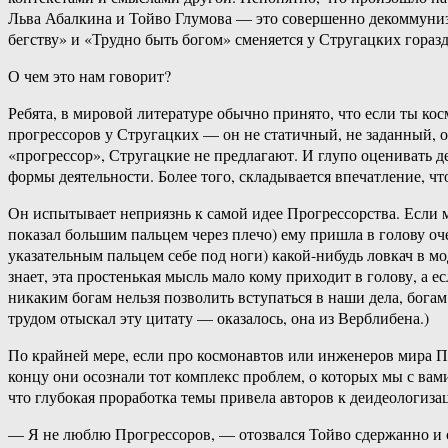
Льва Абалкина и Тойво Глумова — это совершенно декоммуниз
бегству» и «Трудно быть богом» сменяется у Стругацких гора
О чем это нам говорит?
Ребята, в мировой литературе обычно принято, что если ты к
прогрессоров у Стругацких — он не статичный, не заданный, он
«прогрессор», Стругацкие не предлагают. И глупо оценивать 
формы деятельности. Более того, складывается впечатление, ч
Он испытывает неприязнь к самой идее Прогрессорства. Если мо
показал большим пальцем через плечо) ему пришла в голову оч
указательным пальцем себе под ноги) какой-нибудь ловкач в м
знает, эта простенькая мысль мало кому приходит в голову, а 
никаким богам нельзя позволить вступаться в наши дела, богам 
трудом отыскал эту цитату — оказалось, она из Верблибена.)
По крайней мере, если про космонавтов или инженеров мира П
концу они осознали тот комплекс проблем, о которых мы с вами
что глубокая проработка темы привела авторов к деидеологиз
— Я не люблю Прогрессоров, — отозвался Тойво сдержанно и 