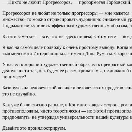
— Никто не любит Прогрессоров, — пробормотал Горбовский
Прогрессоров не любят не только прогрессоры — мне кажется, 
множество, то можно отфиксировать чудовищно сниженный уро
Подражатели купились эффектным художественным образом, но 
Кстати заметьте — все, что мы здесь пишем, в этом теге — все
Я вас на самом деле подвожу к очень простому выводу. Когда м
«космического Интернационала» имени Дона Руматы. Скорее ну
У нас есть хороший художественный образ, есть прекрасный к
деятельности так, как будем ее рассматривать мы, не должно б
понимаете?
Базируясь на человеческой логике и человеческих представлен
это не случайно.
Как уже было сказано раньше, в Контакте каждая сторона реали
противоположны, чисто теоретически — но в этой противопол
предполагать, не утверждая универсальности нашей культуры в
Давайте это проиллюстрируем.