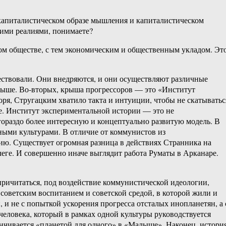
 капиталистическом образе мышления и капиталистическом
шими реалиями, понимаете?
ом обществе, с тем экономическим и общественным укладом. Эт
ествовали. Они внедряются, и они осуществляют различные
 выше. Во-вторых, крыша прогрессоров — это «Институт
ря, Стругацким хватило такта и интуиции, чтобы не скатыватьс
е. Институт экспериментальной истории — это не
ораздо более интересную и концептуально развитую модель. В
ными культурами. В отличие от коммунистов из
ию. Существует огромная разница в действиях Странника на
вчеге. И совершенно иначе выглядит работа Руматы в Арканаре.
причитаться, под воздействие коммунистической идеологии,
советским воспитанием и советской средой, в которой жили и
, и не с попыткой ускорения прогресса отсталых инопланетян, а 
еловека, который в рамках одной культуры руководствуется
анчивается «планетой для одного» в «Малыше». Наконец, истори