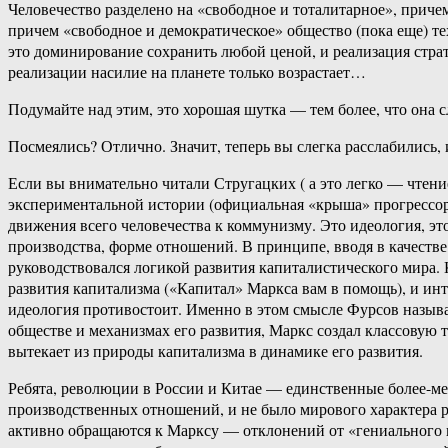
Человечество разделено на «свободное и тоталитарное», прич
причем «свободное и демократическое» общество (пока еще) т
это доминирование сохранить любой ценой, и реализация страт
реализации насилие на планете только возрастает…
Подумайте над этим, это хорошая шутка — тем более, что она с
Посмеялись? Отлично. Значит, теперь вы слегка расслабились, 
Если вы внимательно читали Стругацких ( а это легко — чтени
экспериментальной истории (официальная «крыша» прогрессоро
движения всего человечества к коммунизму. Это идеология, это
производства, форме отношений. В принципе, вводя в качеств
руководствовался логикой развития капиталистического мира
развития капитализма («Капитал» Маркса вам в помощь), и и
идеология противостоит. Именно в этом смысле Фурсов называ
обществе и механизмах его развития, Маркс создал классовую 
вытекает из природы капитализма в динамике его развития.
Ребята, революции в России и Китае — единственные более-ме
производственных отношений, и не было мирового характера р
активно обращаются к Марксу — отклонений от «гениального г