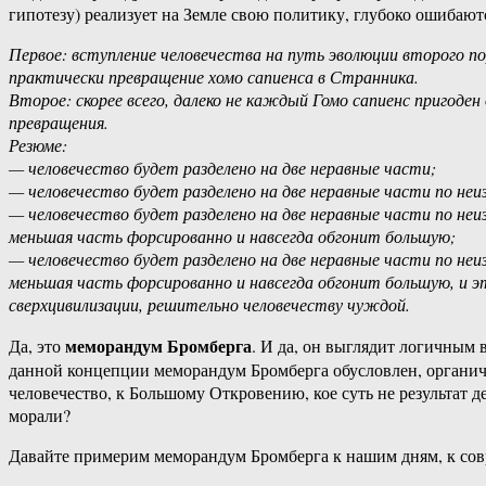
гипотезу) реализует на Земле свою политику, глубоко ошибают
Первое: вступление человечества на путь эволюции второго п
практически превращение хомо сапиенса в Странника.
Второе: скорее всего, далеко не каждый Гомо сапиенс пригоден
превращения.
Резюме:
— человечество будет разделено на две неравные части;
— человечество будет разделено на две неравные части по не
— человечество будет разделено на две неравные части по не
меньшая часть форсированно и навсегда обгонит большую;
— человечество будет разделено на две неравные части по не
меньшая часть форсированно и навсегда обгонит большую, и э
сверхцивилизации, решительно человечеству чуждой.
меморандум Бромберга
Да, это
. И да, он выглядит логичным 
данной концепции меморандум Бромберга обусловлен, органиче
человечество, к Большому Откровению, кое суть не результат д
морали?
Давайте примерим меморандум Бромберга к нашим дням, к сов