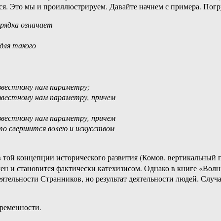
ся. Это мы и проиллюстрируем. Давайте начнем с примера. Погру
орядка означает
 для такого
известному нам параметру;
известному нам параметру, причем
известному нам параметру, причем
то свершится волею и искусством
в той концепции исторического развития (Комов, вертикальный п
н и становится фактически катехизисом. Однако в книге «Волн
еятельности Странников, но результат деятельности людей. Случа
ременности.