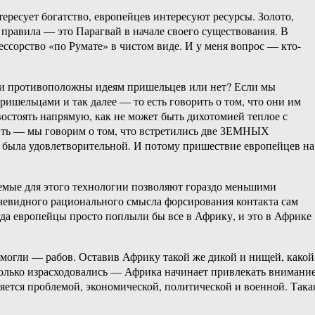
ересует богатство, европейцев интересуют ресурсы. Золото,
 правила — это Парагвай в начале своего существования. В
ссорство «по Румате» в чистом виде. И у меня вопрос — кто-
 они противоположны идеям пришельцев или нет? Если мы
ишельцами и так далее — то есть говорить о том, что они им
остоять напрямую, как не может быть дихотомией теплое с
етить — мы говорим о том, что встретились две ЗЕМНЫХ
 была удовлетворительной. И потому пришествие европейцев на
емые для этого технологии позволяют гораздо меньшими
очевидного рационального смысла форсирования контакта сам
гда европейцы просто поплыли бы все в Африку, и это в Африке
 могли — рабов. Оставив Африку такой же дикой и нищей, какой
сколько израсходовались — Африка начинает привлекать внимани
яется проблемой, экономической, политической и военной. Така