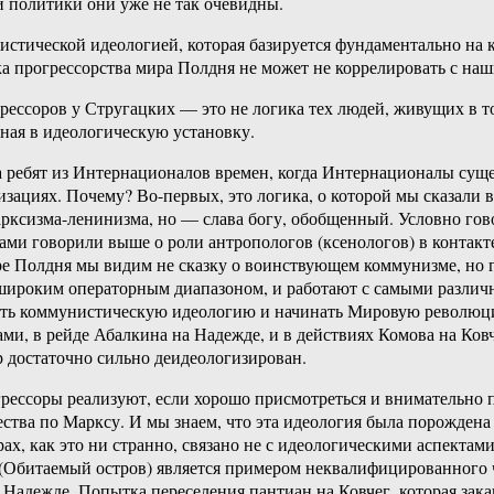
й политики они уже не так очевидны.
истической идеологией, которая базируется фундаментально на
ка прогрессорства мира Полдня не может не коррелировать с на
ессоров у Стругацких — это не логика тех людей, живущих в т
нная в идеологическую установку.
а ребят из Интернационалов времен, когда Интернационалы сущ
зациях. Почему? Во-первых, это логика, о которой мы сказали
рксизма-ленинизма, но — слава богу, обобщенный. Условно гово
ами говорили выше о роли антропологов (ксенологов) в контакт
ре Полдня мы видим не сказку о воинствующем коммунизме, но г
 широким операторным диапазоном, и работают с самыми различ
ждать коммунистическую идеологию и начинать Мировую революц
нами, в рейде Абалкина на Надежде, и в действиях Комова на Ко
р достаточно сильно деидеологизирован.
грессоры реализуют, если хорошо присмотреться и внимательно 
ва по Марксу. И мы знаем, что эта идеология была порождена 
ах, как это ни странно, связано не с идеологическими аспектами
 (Обитаемый остров) является примером неквалифицированного ч
 Надежде. Попытка переселения пантиан на Ковчег, которая зак