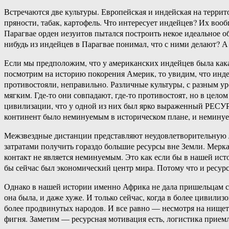
Встречаются две культуры. Европейская и индейская на террит
пряности, табак, картофель. Что интересует индейцев? Их воо
Парагвае орден иезуитов пытался построить некое идеальное о
нибудь из индейцев в Парагвае понимал, что с ними делают? А
Если мы предположим, что у американских индейцев была кака
посмотрим на историю покорения Америк, то увидим, что инде
противостояли, неправильно. Различные культуры, с разным ур
мягким. Где-то они совпадают, где-то противостоят, но в це
цивилизации, что у одной из них был ярко выраженный РЕСУР
континент было неминуемым в историческом плане, и немину
Межзвездные дистанции представляют неудовлетворительную л
затратами получить гораздо большие ресурсы вне Земли. Мерк
контакт не является неминуемым. Это как если бы в нашей ис
бы сейчас был экономический центр мира. Потому что и ресурс
Однако в нашей истории именно Африка не дала пришельцам ср
она была, и даже хуже. И только сейчас, когда в более цивил
более продвинутых народов. И все равно — несмотря на нищету
фигня. Заметим — ресурсная мотивация есть, логистика приемл