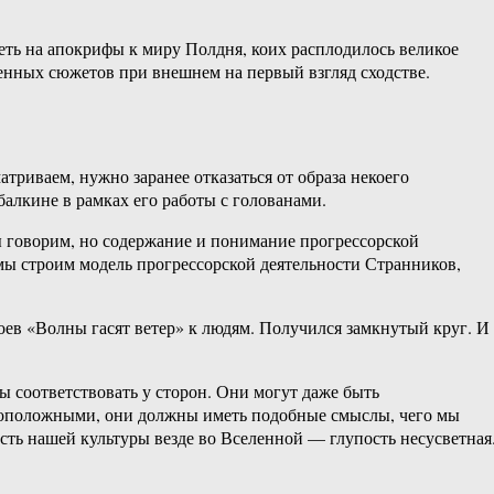
еть на апокрифы к миру Полдня, коих расплодилось великое
нных сюжетов при внешнем на первый взгляд сходстве.
триваем, нужно заранее отказаться от образа некоего
алкине в рамках его работы с голованами.
ы говорим, но содержание и понимание прогрессорской
и мы строим модель прогрессорской деятельности Странников,
роев «Волны гасят ветер» к людям. Получился замкнутый круг. И
ы соответствовать у сторон. Они могут даже быть
ивоположными, они должны иметь подобные смыслы, чего мы
сть нашей культуры везде во Вселенной — глупость несусветная