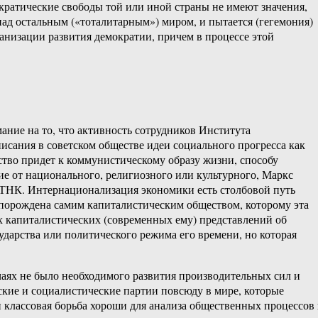
кратические свободы той или иной страны не имеют значения,
ад остальным («тоталитарным») миром, и пытается (гегемония)
ганизации развития демократии, причем в процессе этой
мание на то, что активность сотрудников Института
сания в советском обществе идеи социального прогресса как
ество придет к коммунистическому образу жизни, способу
е от национального, религиозного или культурного, Маркс
 ТНК. Интернационализация экономики есть столбовой путь
 порождена самим капиталистическим обществом, которому эта
х капиталистических (современных ему) представлений об
ударства или политического режима его времени, но которая
аях не было необходимого развития производительных сил и
кие и социалистические партии повсюду в мире, которые
 классовая борьба хороши для анализа общественных процессов 