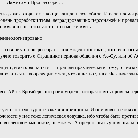
. — Даже сами Прогрессоры…
что даже авторы их в конце концов невзлюбили. И если посмотр
вень проработки темы, деградировавших персонажей и провале
взяли от него только то, что смогли взять…
 деидеологизировано.
ы говорим о прогрессорах в той модели контакта, которую рассма
жно говорить о Страннике периода общения с Ас-Су, или об Аб
онцепт, и авторы, кстати — пришли практически к тому, о чем м
азироваться на корреляции с тем, что описано у них. Фактическ
иях, Айзек Бромберг построил модель, которая опять привела ге
зует свои культурные задачи и принципы. И они вовсе не обязан
ожности у нас тоже логическая ловушка, ибо чтобы быть прот
о вселенском масштабе, не можем. А предполагать универсально