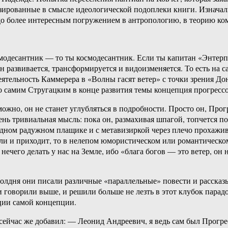
ированные в смысле идеологической подоплеки книги. Изначаль
здо более интересным погружением в антропологию, в теорию ко
осмодесантник — то ты космодесантник. Если ты капитан «Энтер
 развивается, трансформируется и видоизменяется. То есть на с
деятельность Каммерера в «Волны гасят ветер» с точки зрения 
то самим Стругацким в конце развития темы концепция прогрессо
жно, он не станет углубляться в подробности. Просто он, Прогр
ень тривиальная мысль: пока он, размахивая шпагой, топчется п
одном радужном плащике и с метавизиркой через плечо прохажив
если и приходит, то в нелепом юмористическом или романтическом
нечего делать у нас на Земле, ибо «блага богов — это ветер, он
олдня они писали различные «параллельные» повести и рассказы
 говорили выше, и решили больше не лезть в этот клубок парадок
ации самой концепции.
сейчас же добавил: — Леонид Андреевич, я ведь сам был Прог