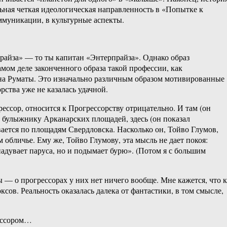
ная четкая идеологическая направленность в «Попытке к
ммуникации, в культурные аспекты.
прайза» — то ты капитан «Энтерпрайза». Однако образ
амом деле законченного образа такой профессии, как
Дона Руматы. Это изначально различным образом мотивированные
рства уже не казалась удачной.
ессор, относится к Прогрессорству отрицательно. И там (он
о булыжнику Арканарских площадей, здесь (он показал
ается по площадям Свердловска. Насколько он, Тойво Глумов,
 обличье. Ему же, Тойво Глумову, эта мысль не дает покоя:
 надувает паруса, но и подымает бурю». (Потом я с большим
 — о прогрессорах у них нет ничего вообще. Мне кажется, что к
сов. Реальность оказалась далека от фантастики, в том смысле,
рессором…