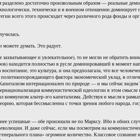
ем разделено достаточно произвольным образом — реальные демо
ехнологически, технически и в военном отношении доминирует н
егии всего этого происходит через различного рода фонды и ор
лучилась.
и можете думать. Это радует.
е захватывающее и увлекательное), то не могли не обратить вни
в) находится полностью в русле доминировавшей в момент напи
 воспитание, это культура, и она предполагала, что все человеч
е политикопорождающего фактора экономический уклад, в отличи
. Капитализм интернационален по природе — и мы сейчас видим
нтернационализация коммунистической идеологии в этом смысле
л коммунизм альтер-эго капитализма. Действуя и мысля в рамка
теорию, которая бессмысленна с точки зрения любого народа, гос
нее успешные — обе произошли не по Марксу. Ибо в обоих случ
еволюции. И даже сейчас, если мы посмотрим на коммунистичес
енерального плана» огромное количество. Классовое сознание и