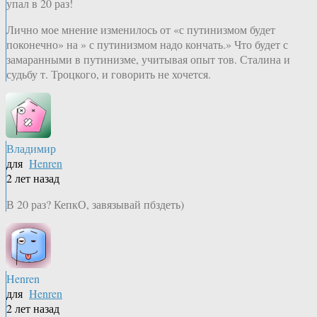
упал в 20 раз!
Лично мое мнение изменилось от «с путинизмом будет
поконечно» на » с путинизмом надо кончать.» Что будет с
замаранными в путинизме, учитывая опыт тов. Сталина и
судьбу т. Троцкого, и говорить не хочется.
Владимир
для
Henren
2 лет назад
В 20 раз? КепкО, завязывай пбздеть)
Henren
для
Henren
2 лет назад