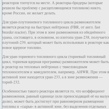
реакторов топчутся на месте. А реакторы-бридеры (которые
решили бы проблему с расщепляющимся топливом) никто,
кроме России, не желает делать.
Для уран-плутониевого топливного цикла размножителем
является реактор на быстрых нейтронах (FBR, от англ. fast
breeder reactor). При этом в зоне размножения из обеднённого
урана, состоящего, в основном, из изотопа уран-238, получаетс
плутоний-239, который может быть использован в реакторе как
новое ядерное топливо.
Для уран-ториевого топливного цикла (ториевый топливный
цикл, ториевая ядерная программа) размножителем может быть
и реактор на тепловых нейтронах с тяжеловодным
теплоносителем и замедлителем, например, AHWR. При этом 
активной зоне находится уран-233, а в зоне размножения —
торий-232.
Особенностью такого реактора является то, что коэффициент
размножения, равный единице (или превосходящий её на малу
долю), может быть достигнут при равномерном размещении
топлива и «сырья» в активной зоне, без выделения отдельных