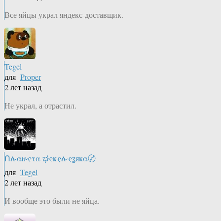
Все яйцы украл яндекс-доставщик.
Tegel
для
Proper
2 лет назад
Не украл, а отрастил.
Ոሉαዙҿτα ಭҿҝҿሉҿʓяҝα〄
для
Tegel
2 лет назад
И вообще это были не яйца.