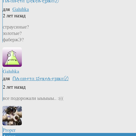
Ոሉαዙҿτα ಭҿҝҿሉҿʓяҝα〄
для
Galuhka
2 лет назад
страусиные?
золотые?
фабержЭ?
Galuhka
для
Ոሉαዙҿτα ಭҿҝҿሉҿʓяҝα〄
2 лет назад
все подорожали ыыыыы.. :(((
Proper