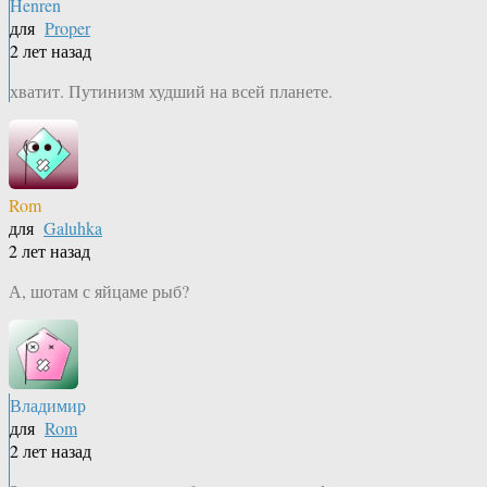
Henren
для
Proper
2 лет назад
хватит. Путинизм худший на всей планете.
Rom
для
Galuhka
2 лет назад
А, шотам с яйцаме рыб?
Владимир
для
Rom
2 лет назад