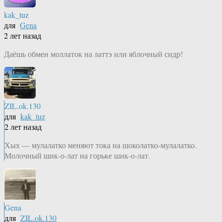
kak_tuz
для
Gena
2 лет назад
Даёшь обмен моллаток на латтэ или яблочный сидр!
ZIL.ok.130
для
kak_tuz
2 лет назад
Хых — мулалатко меняют тока на шоколатко-мулалатко.
Молочный шик-о-лат на горьке шик-о-лат.
Gena
для
ZIL.ok.130