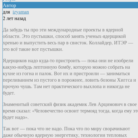
Автор
для
izyaman
2 лет назад
Да забудь ты про эти международные проекты в ядерной
области. Это пустышки, способ занять ученых-ядерщикой
хренью и выпустить весь пар в свисток. Коллайдер, ИТЭР —
это всё такие вот пустышки.
Ядерщиков надо куда-то пристроить — пока они не изобрели
какую-нибудь лептонную бомбу, которую можно собрать на
кухне из гогна и палок. Вот их и пристроили — заниматься
переливанием из пустого в порожнее, ловить бозоны Хиггса и
прочую чушь. Там нет практического выхлопа и никогда не
будет.
Знаменитый советский физик академик Лев Арцимович в свое
время сказал: «Человечество освоит термояд тогда, когда ему эт
будет надо».
Так вот — пока что не надо. Пока что по миру сворачивают
даже обычную ядерную энергетику, технологии тепловых