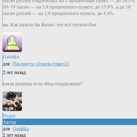
тысяч рублей сократилась на 1 процентный пункт — до 16,1%,
10−19 тысяч — на 3,9 процентного пункта, до 15,9%, а до 10
тысяч рублей — на 2,8 процентного пункта, до 4,4%.
зы. Как казало бы Кепко- это всё путенизЪм.
Galuhka
для
Ոሉαዙҿτα ಭҿҝҿሉҿʓяҝα〄
2 лет назад
какая разница если яйца подорожали?
Proper
Автор
для
Galuhka
2 лет назад