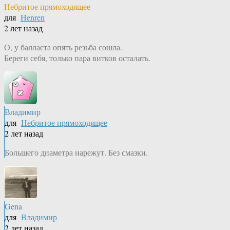
Небритое прямоходящее
для
Henren
2 лет назад
О, у балласта опять резьба сошла.
Береги себя, только пара витков осталать.
Владимир
для
Небритое прямоходящее
2 лет назад
Большего диаметра нарежут. Без смазки.
Gena
для
Владимир
2 лет назад