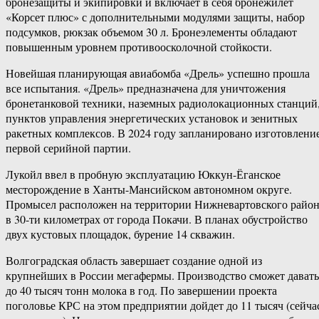
бронезащиты и экипировки и включает в себя бронежилет
«Корсет плюс» с дополнительными модулями защиты, набор
подсумков, рюкзак объемом 30 л. Бронеэлементы обладают
повышенным уровнем противоосколочной стойкости.
Новейшая планирующая авиабомба «Дрель» успешно прошла
все испытания. «Дрель» предназначена для уничтожения
бронетанковой техники, наземных радиолокационных станций
пунктов управления энергетических установок и зенитных
ракетных комплексов. В 2024 году запланировано изготовлени
первой серийной партии.
Лукойл ввел в пробную эксплуатацию Юккун-Ёганское
месторождение в Ханты-Мансийском автономном округе.
Промысел расположен на территории Нижневартовского райо
в 30-ти километрах от города Покачи. В планах обустройство
двух кустовых площадок, бурение 14 скважин.
Волгоградская область завершает создание одной из
крупнейших в России мегафермы. Производство сможет давать
до 40 тысяч тонн молока в год. По завершении проекта
поголовье КРС на этом предприятии дойдет до 11 тысяч (сейча